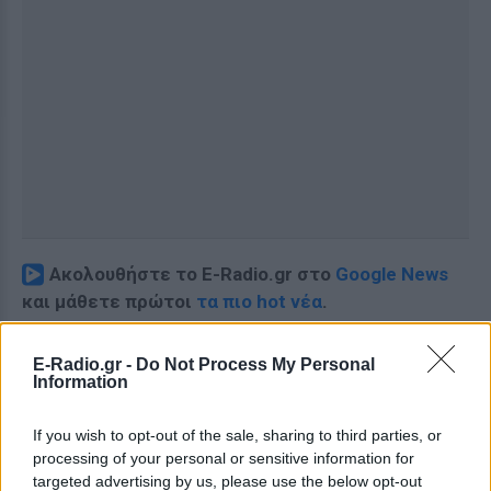
Ακολουθήστε το E-Radio.gr στο
Google News
και μάθετε πρώτοι
τα πιο hot νέα
.
Διαβάστε περισσότερα θέματα για
Μόδα
,
E-Radio.gr -
Do Not Process My Personal
Ομορφιά
,
Σχέσεις
και φυσικά
Celebrities
στο νέο
Information
Pink.gr
!
If you wish to opt-out of the sale, sharing to third parties, or
Ακολουθήστε το E-Radio.gr και στο Instagram
processing of your personal or sensitive information for
targeted advertising by us, please use the below opt-out