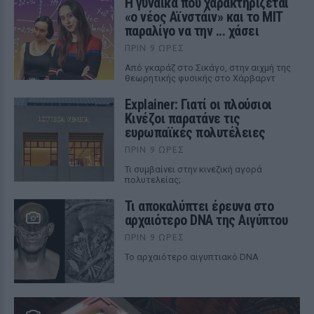
Η γυναίκα που χαρακτηρίζεται
«ο νέος Αϊνστάιν» και το MIT
παραλίγο να την ... χάσει
ΠΡΙΝ 9 ΏΡΕΣ
Από γκαράζ στο Σικάγο, στην αιχμή της
θεωρητικής φυσικής στο Χάρβαρντ
Explainer: Γιατί οι πλούσιοι
Κινέζοι παρατάνε τις
ευρωπαϊκές πολυτέλειες
ΠΡΙΝ 9 ΏΡΕΣ
Τι συμβαίνει στην κινεζική αγορά
πολυτελείας;
Τι αποκαλύπτει έρευνα στο
αρχαιότερο DNA της Αιγύπτου
ΠΡΙΝ 9 ΏΡΕΣ
Το αρχαιότερο αιγυπτιακό DNA