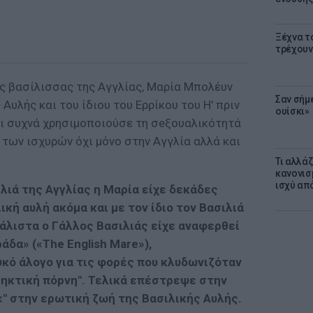
Ξέχνα τ
τρέχουν
ς βασίλισσας της Αγγλίας, Μαρία Μπολέυν
Σαν σήμ
 Αυλής και του ίδιου του Ερρίκου του Η' πριν
ουίσκι»
αι συχνά χρησιμοποιούσε τη σeξουαλικότητά
α των ισχυρών όχι μόνο στην Αγγλία αλλά και
Τι αλλά
κανονισ
ισχύ απ
ιλιά της Αγγλίας η Μαρία είχε δεκάδες
κή αυλή ακόμα και με τον ίδιο τον Βασιλιά
Μάλιστα ο Γάλλος Βασιλιάς είχε αναφερθεί
άδα» («Τhe English Mare»),
κό άλογο για τις φορές που κλυδωνιζόταν
ληκτική πόpνη". Τελικά επέστρεψε στην
ε" στην ερωτική ζωή της Βασιλικής Αυλής.