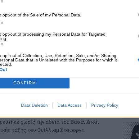
In
o opt-out of the Sale of my Personal Data.
In
to opt-out of processing my Personal Data for Targeted
ΕΥ ΖΗΝ
ing.
Πώς να
In
στους 
o opt-out of Collection, Use, Retention, Sale, and/or Sharing
ersonal Data that Is Unrelated with the Purposes for which it
lected.
΄ δεν αναγνωρίστηκε ποτέ και δεν έλαχε τη
Out
μη που πολλές φορές αποκτούν οι
CONFIRM
ων βασιλέων για αυτό και πολλές φορές δεν
τρέσα αλλά ποpνη.
POP CU
Data Deletion
Data Access
Privacy Policy
ε κρυφά τον στρατιώτη Ουίλλιαμ Στάφορντ
Η κωμω
νεοπλο
ινε έξαλλη. Η οικογένεια Μπολέυν αποκήρυξε
τρεύτηκε χωρίς την άδεια του Βασιλιά και
ικής τάξης του Ουίλλιαμ Στάφορντ.