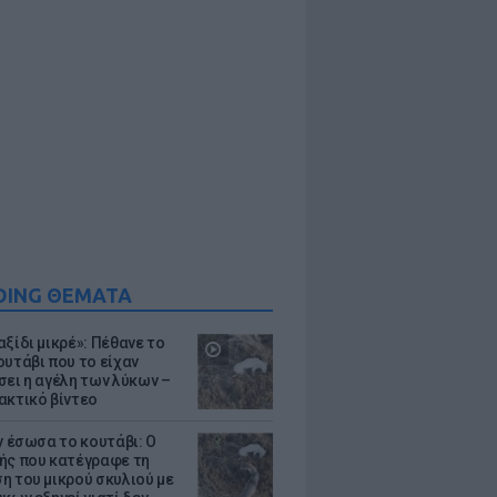
DING ΘΕΜΑΤΑ
ξίδι μικρέ»: Πέθανε το
ουτάβι που το είχαν
σει η αγέλη των λύκων –
ακτικό βίντεο
ν έσωσα το κουτάβι: Ο
ής που κατέγραφε τη
η του μικρού σκυλιού με