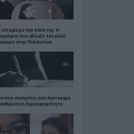
Α
ιστορία με την πένα της: Η
ογράφος που άλλαξε τον ρόλο
ναικών στην Παλαιστίνη
Α
να που ανατρέπει όσα πιστεύαμε
ν ανθρώπινη δημιουργικότητα