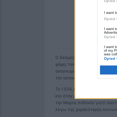
Opted 
I want t
Opted 
I want 
Advertis
Opted 
I want t
of my P
was col
Ο δεσμός της με τον Ερρίκο Η
Opted 
φήμη, τον πλούτο και τη δύνα
αναγνωρισμένες ερωμένες άλλ
την αποκαλούσαν ούτε καν με
Το 1534, η Μαρία παντρεύτηκ
και όταν μαθεύτηκε η Άννα έγ
την Μαρία, πιθανόν γιατί παν
λόγω της χαμηλότερης κοινων