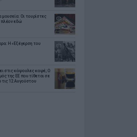
α μουσεία: Οι τουρίστες
 πλέον εδώ
ερα: Η «Εξέγερση του
ζει στις κάψουλες καφέ; Ο
μός της ΕΕ που τίθεται σε
ό τις 12 Αυγούστου