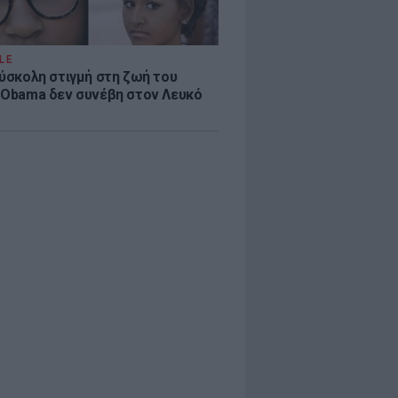
LE
δύσκολη στιγμή στη ζωή του
 Obama δεν συνέβη στον Λευκό