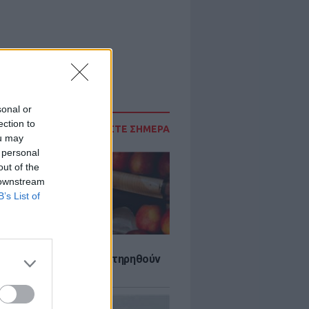
sonal or
ection to
ΔΙΑΒΑΣΤΕ ΣΗΜΕΡΑ
ou may
 personal
out of the
 downstream
B’s List of
τα που μπορουν να διατηρηθούν
ψυγείου το καλοκαίρι