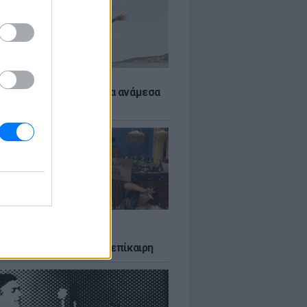
 αποφύγεις το σύγκαμα ανάμεσα
μηρούς
LTURE
δία που σατίρισε τον
υτισμό και παραμένει επίκαιρη