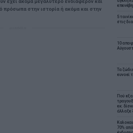
αγέλη λύ
υν έχει ακόμα μεγαλύτερο ενδιαφέρον και
επενέβη
κό πρόσωπα στην ιστορία ή ακόμα και στην
5 ταινίε
στις δι
ΔΙΑΦΗΜΙΣΗ
10 αποφ
Αύγουσ
Τα ζώδια
ευνοεί 
Πού εξα
τραγουδ
εκ. δίσ
άλλαξε 
Καλοκαι
70% από
ένδυσης