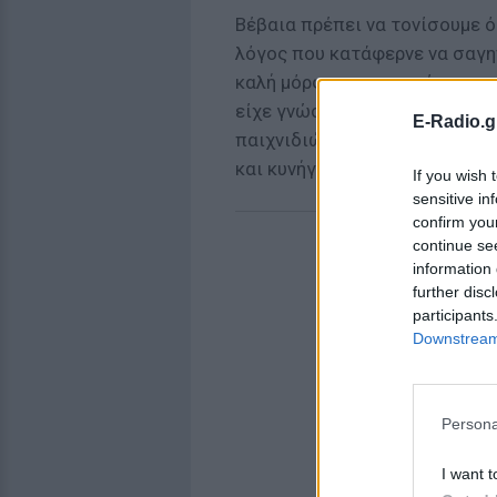
Βέβαια πρέπει να τονίσουμε ότ
λόγος που κατάφερνε να σαγην
καλή μόρφωση, απαραίτητη για
είχε γνώση αριθμητικής, γραμμ
E-Radio.g
παιχνιδιών όπως σκάκι και χα
και κυνήγι.
If you wish 
sensitive in
confirm you
continue se
information 
further disc
participants
Downstream 
Persona
I want t