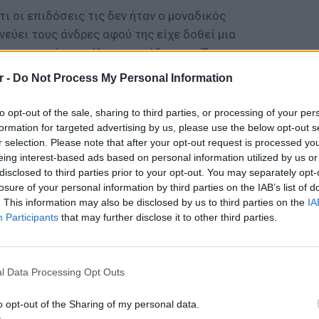
ι οι επιδόσεις τις δεν ήταν ο μοναδικός
εύει τους άνδρες αφού της είχε δοθεί μια
 τις νεαρές κοπέλες της τάξης της. Έτσι
ατικής, ιστορίας, χορού, μουσικής αλλά και
r -
Do Not Process My Personal Information
ρτιά. Διδάχτηκε, επίσης, τοξοβολία, ιππασία
to opt-out of the sale, sharing to third parties, or processing of your per
formation for targeted advertising by us, please use the below opt-out s
ΔΙΑΦΗΜΙΣΗ
r selection. Please note that after your opt-out request is processed y
eing interest-based ads based on personal information utilized by us or
disclosed to third parties prior to your opt-out. You may separately opt-
losure of your personal information by third parties on the IAB’s list of
. This information may also be disclosed by us to third parties on the
IA
Participants
that may further disclose it to other third parties.
ΕΥ ΖΗΝ
6 φρού
l Data Processing Opt Outs
εκτός 
o opt-out of the Sharing of my personal data.