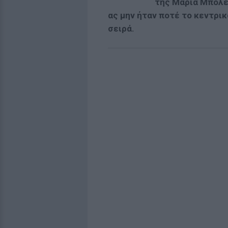
της Μαρία Μπολέ
ας μην ήταν ποτέ το κεντρι
σειρά.