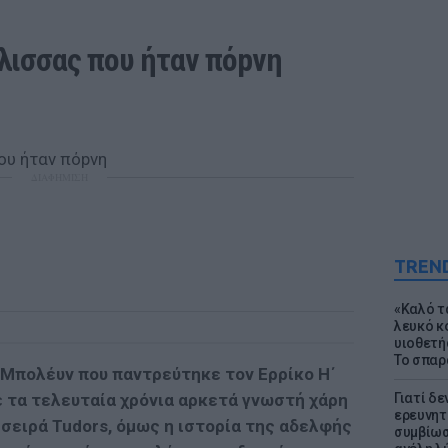
λισσας που ήταν πόpνη 
ΔΙΑΦΗΜΙΣΗ
TREN
«Καλό τα
λευκό κ
υιοθετή
Το σπαρ
 Μπολέυν που παντρεύτηκε τον Ερρίκο Η΄
ε τα τελευταία χρόνια αρκετά γνωστή χάρη
Γιατί δε
ερευνητ
σειρά Tudors, όμως η ιστορία της αδελφής
συμβίωσ