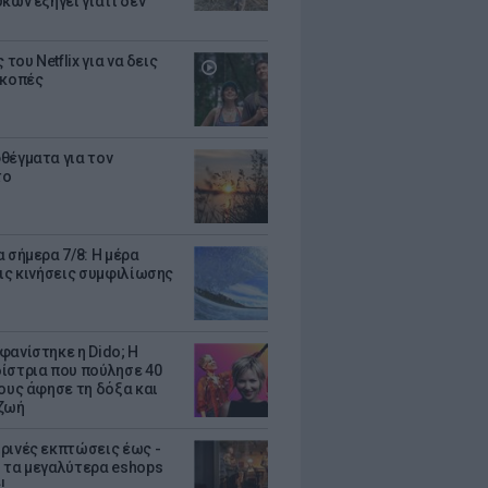
κων εξηγεί γιατί δεν
ς του Netflix για να δεις
ακοπές
θέγματα για τον
το
 σήμερα 7/8: Η μέρα
τις κινήσεις συμφιλίωσης
φανίστηκε η Dido; Η
ίστρια που πούλησε 40
κους άφησε τη δόξα και
ζωή
ρινές εκπτώσεις έως -
 τα μεγαλύτερα eshops
!