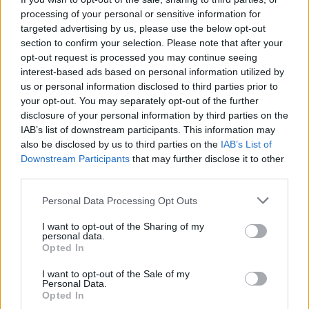
processing of your personal or sensitive information for
targeted advertising by us, please use the below opt-out
section to confirm your selection. Please note that after your
opt-out request is processed you may continue seeing
interest-based ads based on personal information utilized by
us or personal information disclosed to third parties prior to
your opt-out. You may separately opt-out of the further
disclosure of your personal information by third parties on the
IAB’s list of downstream participants. This information may
also be disclosed by us to third parties on the
IAB’s List of
Downstream Participants
that may further disclose it to other
third parties.
Ακολουθήστε το E-Radio.gr στο
Google News
Personal Data Processing Opt Outs
και μάθετε πρώτοι
τα πιο hot νέα
.
I want to opt-out of the Sharing of my
personal data.
Εσύ μπήκες στο E-Daily.gr; Τα νέα της ημέρας
Opted In
και ότι σου κάνει κλικ!
I want to opt-out of the Sale of my
Personal Data.
Ακολουθήστε το E-Radio.gr και στο Instagram
Opted In