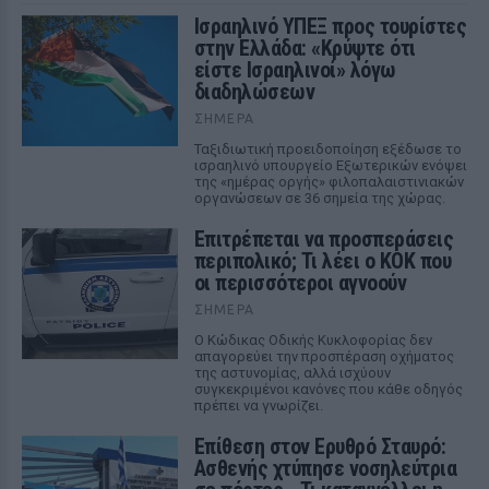
Ισραηλινό ΥΠΕΞ προς τουρίστες
στην Ελλάδα: «Κρύψτε ότι
είστε Ισραηλινοί» λόγω
διαδηλώσεων
ΣΉΜΕΡΑ
Ταξιδιωτική προειδοποίηση εξέδωσε το
ισραηλινό υπουργείο Εξωτερικών ενόψει
της «ημέρας οργής» φιλοπαλαιστινιακών
οργανώσεων σε 36 σημεία της χώρας.
Επιτρέπεται να προσπεράσεις
περιπολικό; Τι λέει ο ΚΟΚ που
οι περισσότεροι αγνοούν
ΣΉΜΕΡΑ
Ο Κώδικας Οδικής Κυκλοφορίας δεν
απαγορεύει την προσπέραση οχήματος
της αστυνομίας, αλλά ισχύουν
συγκεκριμένοι κανόνες που κάθε οδηγός
πρέπει να γνωρίζει.
Επίθεση στον Ερυθρό Σταυρό:
Ασθενής χτύπησε νοσηλεύτρια