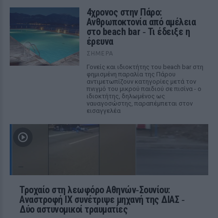
4χρονος στην Πάρο:
Ανθρωποκτονία από αμέλεια
στο beach bar ‑ Τι έδειξε η
έρευνα
ΣΉΜΕΡΑ
Γονείς και ιδιοκτήτης του beach bar στη
φημισμένη παραλία της Πάρου
αντιμετωπίζουν κατηγορίες μετά τον
πνιγμό του μικρού παιδιού σε πισίνα - ο
ιδιοκτήτης, δηλωμένος ως
ναυαγοσώστης, παραπέμπεται στον
εισαγγελέα
Τροχαίο στη λεωφόρο Αθηνών‑Σουνίου:
Αναστροφή ΙΧ συνέτριψε μηχανή της ΔΙΑΣ ‑
Δύο αστυνομικοί τραυματίες