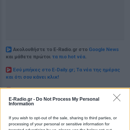
Ακολουθήστε το E-Radio.gr στο
Google News
και μάθετε πρώτοι
τα πιο hot νέα
.
Εσύ μπήκες στο E-Daily.gr; Τα νέα της ημέρας
και ότι σου κάνει κλικ!
Ακολουθήστε το E-Radio.gr και στο Instagram
E-Radio.gr -
Do Not Process My Personal
ΔΙΑΦΗΜΙΣΗ
Information
If you wish to opt-out of the sale, sharing to third parties, or
processing of your personal or sensitive information for