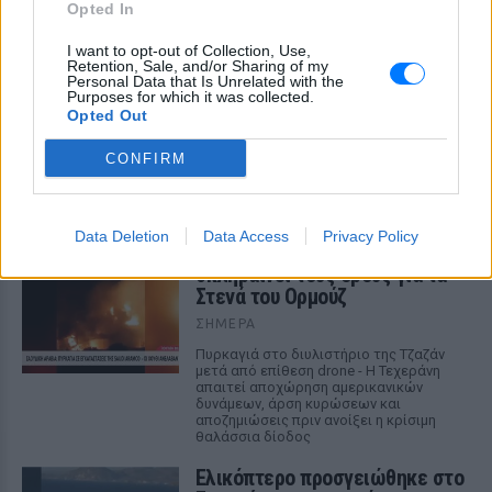
Opted In
Ελικόπτερο προσγειώνεται σε
I want to opt-out of Collection, Use,
λουόμενους στη Μήλο:
Retention, Sale, and/or Sharing of my
Παρέμβαση εισαγγελέα μετά το
Personal Data that Is Unrelated with the
Purposes for which it was collected.
viral βίντεο
Opted Out
ΣΉΜΕΡΑ
CONFIRM
Κινητοποιήθηκαν η Υπηρεσία Πολιτικής
Αεροπορίας, η αστυνομία και ο
εισαγγελέας μετά το επικίνδυνο
περιστατικό στο Σαρακήνικο
Data Deletion
Data Access
Privacy Policy
Χούθι χτύπησαν Aramco, Ιράν
σκληραίνει τους όρους για τα
Στενά του Ορμούζ
ΣΉΜΕΡΑ
Πυρκαγιά στο διυλιστήριο της Τζαζάν
μετά από επίθεση drone - Η Τεχεράνη
απαιτεί αποχώρηση αμερικανικών
δυνάμεων, άρση κυρώσεων και
αποζημιώσεις πριν ανοίξει η κρίσιμη
θαλάσσια δίοδος
Ελικόπτερο προσγειώθηκε στο