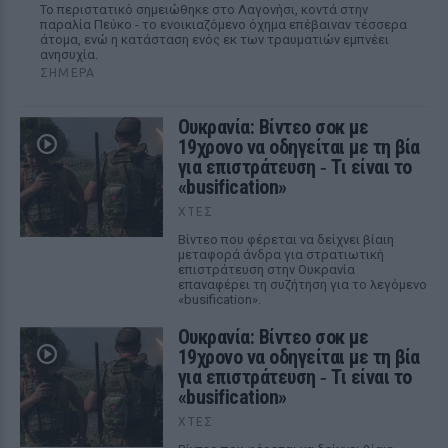
Το περιστατικό σημειώθηκε στο Λαγονήσι, κοντά στην
παραλία Πεύκο - το ενοικιαζόμενο όχημα επέβαιναν τέσσερα
άτομα, ενώ η κατάσταση ενός εκ των τραυματιών εμπνέει
ανησυχία.
ΣΉΜΕΡΑ
Ουκρανία: Βίντεο σοκ με
19χρονο να οδηγείται με τη βία
για επιστράτευση ‑ Τι είναι το
«busification»
ΧΤΕΣ
Βίντεο που φέρεται να δείχνει βίαιη
μεταφορά άνδρα για στρατιωτική
επιστράτευση στην Ουκρανία
επαναφέρει τη συζήτηση για το λεγόμενο
«busification».
Ουκρανία: Βίντεο σοκ με
19χρονο να οδηγείται με τη βία
για επιστράτευση ‑ Τι είναι το
«busification»
ΧΤΕΣ