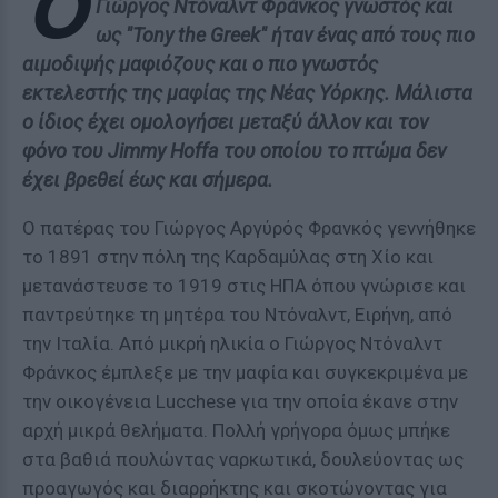
O
Γιώργος Ντόναλντ Φράνκος γνωστός και
ως "Tony the Greek" ήταν ένας από τους πιο
αιμοδιψής μαφιόζους και ο πιο γνωστός
εκτελεστής της μαφίας της Νέας Υόρκης. Μάλιστα
ο ίδιος έχει ομολογήσει μεταξύ άλλον και τον
φόνο του Jimmy Hoffa του οποίου το πτώμα δεν
έχει βρεθεί έως και σήμερα.
Ο πατέρας του Γιώργος Αργύρός Φρανκός γεννήθηκε
το 1891 στην πόλη της Καρδαμύλας στη Χίο και
μετανάστευσε το 1919 στις ΗΠΑ όπου γνώρισε και
παντρεύτηκε τη μητέρα του Ντόναλντ, Ειρήνη, από
την Ιταλία. Από μικρή ηλικία ο Γιώργος Ντόναλντ
Φράνκος έμπλεξε με την μαφία και συγκεκριμένα με
την οικογένεια Lucchese για την οποία έκανε στην
αρχή μικρά θελήματα. Πολλή γρήγορα όμως μπήκε
στα βαθιά πουλώντας ναρκωτικά, δουλεύοντας ως
προαγωγός και διαρρήκτης και σκοτώνοντας για