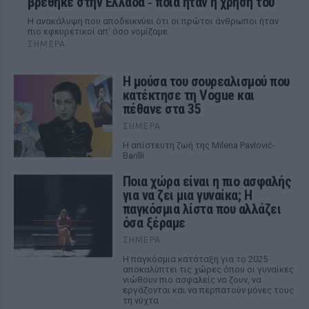
βρέθηκε στην Ελλάδα ‑ ποια ήταν η χρήση του
Η ανακάλυψη που αποδεικνύει ότι οι πρώτοι άνθρωποι ήταν
πιο εφευρετικοί απ’ όσο νομίζαμε
ΣΉΜΕΡΑ
Η μούσα του σουρεαλισμού που
κατέκτησε τη Vogue και
πέθανε στα 35
ΣΉΜΕΡΑ
Η απίστευτη ζωή της Milena Pavlović-
Barilli
Ποια χώρα είναι η πιο ασφαλής
για να ζει μια γυναίκα; Η
παγκόσμια λίστα που αλλάζει
όσα ξέραμε
ΣΉΜΕΡΑ
Η παγκόσμια κατάταξη για το 2025
αποκαλύπτει τις χώρες όπου οι γυναίκες
νιώθουν πιο ασφαλείς να ζουν, να
εργάζονται και να περπατούν μόνες τους
τη νύχτα