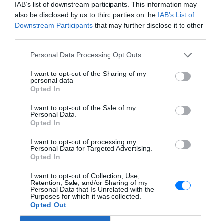
IAB’s list of downstream participants. This information may
also be disclosed by us to third parties on the
IAB’s List of
Downstream Participants
that may further disclose it to other
third parties.
Personal Data Processing Opt Outs
ΔΕΙΤΕ ΕΠΙΣΗΣ
I want to opt-out of the Sharing of my
personal data.
Opted In
ΣΤΗΝ ΙΔΙΑ ΚΑΤΗΓΟΡΙΑ
I want to opt-out of the Sale of my
Personal Data.
Η παράξενη ελευθερία: Σε αυτή
Opted In
τη χώρα της Ευρώπης, το γuμνό
δεν θεωρείται πρόκληση
I want to opt-out of processing my
Personal Data for Targeted Advertising.
ΣΉΜΕΡΑ
Opted In
Είναι τρόπος ζωής!
I want to opt-out of Collection, Use,
Retention, Sale, and/or Sharing of my
Έβαλαν όλους τους
Personal Data that Is Unrelated with the
εργαζόμενους στον ίδιο χώρο
Purposes for which it was collected.
Opted Out
και συνέβη κάτι που κανείς δεν
περίμενε