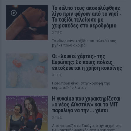
Το κόλπο τους αποκαλύφθηκε
λίγο πριν φύγουν από το νησί ‑
Το ταξίδι τελείωσε με
χειροπέδες στο αεροδρόμιο
ΧΤΕΣ
Το «δωρεάν» ταξίδι που τελικά τους
βγήκε πολύ ακριβό
Οι «λευκοί χάρτες» της
Ευρώπης: Σε ποιες πόλεις
εκτοξεύεται η χρήση κοκαΐνης
ΧΤΕΣ
Ποια πόλη είναι στην κορυφή της
ευρωπαϊκής λίστας
Η γυναίκα που χαρακτηρίζεται
«ο νέος Αϊνστάιν» και το MIT
παραλίγο να την ... χάσει
ΧΤΕΣ
Από γκαράζ στο Σικάγο, στην αιχμή της
θεωρητικής φυσικής στο Χάρβαρντ