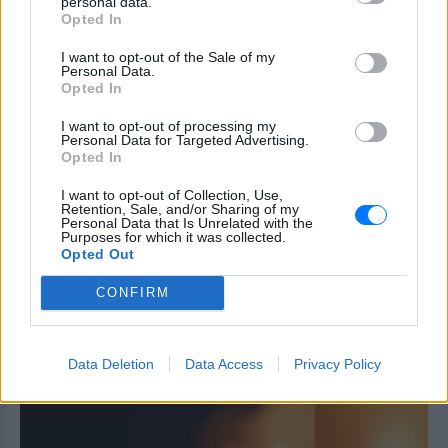
personal data.
Opted In
Καρέτσας: Η γκολάρα‑σόλο με
τη Borussia Dortmund κόντρα
I want to opt-out of the Sale of my
Personal Data.
στην Arsenal του Τζόλη
Opted In
ΣΉΜΕΡΑ
I want to opt-out of processing my
Ο 18χρονος Έλληνας επιθετικός σκόραρε
Personal Data for Targeted Advertising.
στο 29ο λεπτό της φιλικής αναμέτρησης
Opted In
στο Emirates, διαμορφώνοντας το 2-0 για
τους Βεστφαλούς.
I want to opt-out of Collection, Use,
Ελικόπτερο προσγειώνεται σε
Retention, Sale, and/or Sharing of my
Personal Data that Is Unrelated with the
λουόμενους στη Μήλο:
Purposes for which it was collected.
Παρέμβαση εισαγγελέα μετά το
Opted Out
viral βίντεο
CONFIRM
ΣΉΜΕΡΑ
Κινητοποιήθηκαν η Υπηρεσία Πολιτικής
Αεροπορίας, η αστυνομία και ο
εισαγγελέας μετά το επικίνδυνο
Data Deletion
Data Access
Privacy Policy
περιστατικό στο Σαρακήνικο