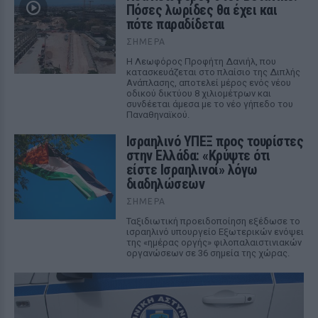
Πόσες λωρίδες θα έχει και
πότε παραδίδεται
ΣΉΜΕΡΑ
Η Λεωφόρος Προφήτη Δανιήλ, που
κατασκευάζεται στο πλαίσιο της Διπλής
Ανάπλασης, αποτελεί μέρος ενός νέου
οδικού δικτύου 8 χιλιομέτρων και
συνδέεται άμεσα με το νέο γήπεδο του
Παναθηναϊκού.
Ισραηλινό ΥΠΕΞ προς τουρίστες
στην Ελλάδα: «Κρύψτε ότι
είστε Ισραηλινοί» λόγω
διαδηλώσεων
ΣΉΜΕΡΑ
Ταξιδιωτική προειδοποίηση εξέδωσε το
ισραηλινό υπουργείο Εξωτερικών ενόψει
της «ημέρας οργής» φιλοπαλαιστινιακών
οργανώσεων σε 36 σημεία της χώρας.