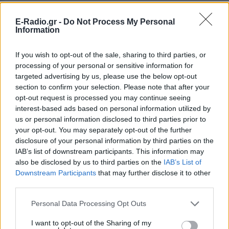
E-Radio.gr -
Do Not Process My Personal
Information
If you wish to opt-out of the sale, sharing to third parties, or
processing of your personal or sensitive information for
targeted advertising by us, please use the below opt-out
section to confirm your selection. Please note that after your
ΔΕΙΤΕ ΕΠΙΣΗΣ
opt-out request is processed you may continue seeing
interest-based ads based on personal information utilized by
us or personal information disclosed to third parties prior to
ΣΤΗΝ ΙΔΙΑ ΚΑΤΗΓΟΡΙΑ
your opt-out. You may separately opt-out of the further
disclosure of your personal information by third parties on the
Σκιάθος: 15χρονος καταγγέλλει
IAB’s list of downstream participants. This information may
17χρονο για σεξουαλική
also be disclosed by us to third parties on the
IAB’s List of
κακοποίηση επί χρόνια
Downstream Participants
that may further disclose it to other
third parties.
ΣΉΜΕΡΑ
Η υπόθεση αποκαλύφθηκε όταν ο
Personal Data Processing Opt Outs
ανήλικος ενημέρωσε τους γονείς του και
προσέφυγε στο Αστυνομικό Τμήμα
Σκιάθου στις 8 Αυγούστου - δικογραφία
I want to opt-out of the Sharing of my
έχει ήδη σχηματιστεί.