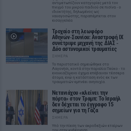
αντιμετωπίζουν κατηγορίες μετά τον
πνιγμό του μικρού παιδιού σε πισίνα - ο
ιδιοκτήτης, δηλωμένος ως
ναυαγοσώστης, παραπέμπεται στον
εισαγγελέα
Τροχαίο στη λεωφόρο
Αθηνών‑Σουνίου: Αναστροφή ΙΧ
συνέτριψε μηχανή της ΔΙΑΣ ‑
Δύο αστυνομικοί τραυματίες
ΣΉΜΕΡΑ
Το περιστατικό σημειώθηκε στο
Λαγονήσι, κοντά στην παραλία Πεύκο - το
ενοικιαζόμενο όχημα επέβαιναν τέσσερα
άτομα, ενώ η κατάσταση ενός εκ των
τραυματιών εμπνέει ανησυχία.
Νετανιάχου «κλείνει την
πόρτα» στον Τραμπ: Το Ισραήλ
δεν δέχεται το έγγραφο 15
σημείων για τη Γάζα
ΣΉΜΕΡΑ
Υπό την πίεση των ακροδεξιών εταίρων
του στην κυβέρνηση