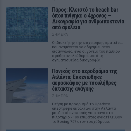
Πάρος: Κλειστό το beach bar
όπου πνίγηκε ο 4χρονος –
Δικογραφία για ανθρωποκτονία
από αμέλεια
ΣΉΜΕΡΑ
Ο ιδιοκτήτης της επιχείρησης κρατείται
και αναμένεται να οδηγηθεί στον
εισαγγελέα, ενώ οι γονείς του παιδιού
αφέθηκαν ελεύθεροι μετά τη
σχηματισθείσα δικογραφία.
Πανικός στο αεροδρόμιο της
Ατλάντα: Εκκενώθηκε
αεροσκάφος με τσουλήθρες
έκτακτης ανάγκης
ΣΉΜΕΡΑ
Πτήση με προορισμό το Ορλάντο
επέστρεψε εκτάκτως στην Ατλάντα
μετά από αναφορές για καπνό στο
πιλοτήριο - 199 επιβάτες εγκατέλειψαν
το Boeing 757 στον τροχόδρομο.