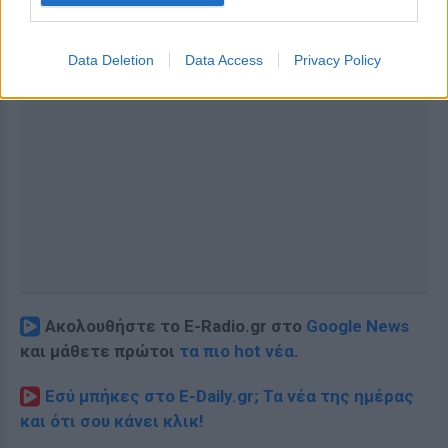
Data Deletion
Data Access
Privacy Policy
Ακολουθήστε το E-Radio.gr στο
Google News
και μάθετε πρώτοι
τα πιο hot νέα
.
Εσύ μπήκες στο E-Daily.gr; Τα νέα της ημέρας
και ότι σου κάνει κλικ!