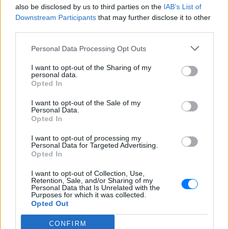
για άλλη μια φορά διάφορα κόκκαλα.
also be disclosed by us to third parties on the
IAB’s List of
Downstream Participants
that may further disclose it to other
Κατάφερε να επιστρέψει όμως στην Αγγλία. Η
third parties.
γυναίκα του πέθανε το 1949 και εκείνος στα 71,
Personal Data Processing Opt Outs
παντρεύτηκε ξανά μια γυναίκα 23 χρόνια μικρότερη
του. Πέθανε το 1963 σε ηλικία 83 ετών. Έφτασε σε
I want to opt-out of the Sharing of my
personal data.
αυτή την ηλικία, παρά τους τραυματισμούς σε όλο
Opted In
του το σώμα, τις δυο πτώσεις αεροπλάνων και το
γεγονός ότι σχεδόν σε όλη του την ζωή, βρισκόταν
I want to opt-out of the Sale of my
Personal Data.
μέσα σε πόλεμο. Όπως είπε κι ο ίδιος, του άρεσε ο
Opted In
πόλεμος, οπότε μάλλον δεν θα άλλαζε την ζωή του
I want to opt-out of processing my
με καμιά άλλη...
Personal Data for Targeted Advertising.
Opted In
ΔΙΑΦΗΜΙΣΗ
I want to opt-out of Collection, Use,
Retention, Sale, and/or Sharing of my
Personal Data that Is Unrelated with the
Purposes for which it was collected.
Opted Out
CONFIRM