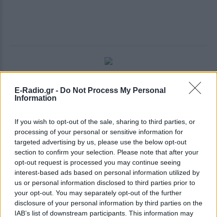
@wikipedia.org
E-Radio.gr -
Do Not Process My Personal
Information
Συνελήφθη από τους Ιταλούς και πέρασε δυο χρόνια
ως αιχμάλωτος. Το 1943 οι Ιταλοί θέλησαν να τον
If you wish to opt-out of the sale, sharing to third parties, or
χρησιμοποιήσουν ως διαπραγματευτή με την
processing of your personal or sensitive information for
Βρετανία. Πριν αποσυρθεί οριστικά, πέρασε από την
targeted advertising by us, please use the below opt-out
section to confirm your selection. Please note that after your
Κίνα, όπου αντιπάθησε τους κομμουνιστές και
opt-out request is processed you may continue seeing
χαρακτήρισε τον Μάο ως φανατικό και την Ιαπωνία.
interest-based ads based on personal information utilized by
Είχε φτάσει η ώρα να αποσυρθεί μια και καλή στα
us or personal information disclosed to third parties prior to
67 του χρόνια, το 1947. Κατά την επιστροφή του
your opt-out. You may separately opt-out of the further
disclosure of your personal information by third parties on the
στην πατρίδα, γλίστρησε σε μια ψάθα και έσπασε
IAB’s list of downstream participants. This information may