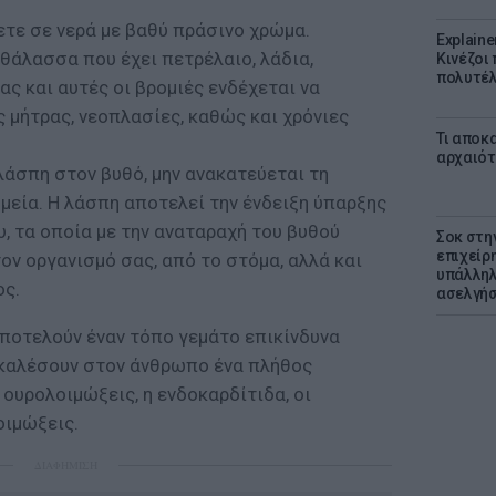
τε σε νερά με βαθύ πράσινο χρώμα.
Explaine
θάλασσα που έχει πετρέλαιο, λάδια,
Κινέζοι
πολυτέλ
ας και αυτές οι βρομιές ενδέχεται να
 μήτρας, νεοπλασίες, καθώς και χρόνιες
Τι αποκ
αρχαιότ
λάσπη στον βυθό, μην ανακατεύεται τη
μεία. Η λάσπη αποτελεί την ένδειξη ύπαρξης
, τα οποία με την αναταραχή του βυθού
Σοκ στη
επιχείρ
ον οργανισμό σας, από το στόμα, αλλά και
υπάλληλ
ος.
ασελγήσ
ποτελούν έναν τόπο γεμάτο επικίνδυνα
οκαλέσουν στον άνθρωπο ένα πλήθος
ουρολοιμώξεις, η ενδοκαρδίτιδα, οι
οιμώξεις.
ΔΙΑΦΗΜΙΣΗ