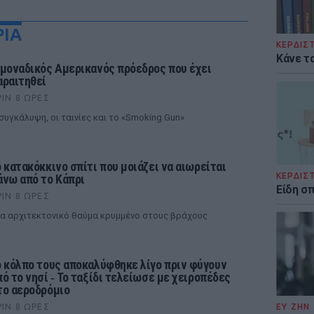
ΡΙΑ
ΚΕΡΔΙΣ
Κάνε τα
 μοναδικός Αμερικανός πρόεδρος που έχει
αραιτηθεί
ΡΙΝ 8 ΏΡΕΣ
συγκάλυψη, οι ταινίες και το «Smoking Gun»
ο κατακόκκινο σπίτι που μοιάζει να αιωρείται
ΚΕΡΔΙΣ
άνω από το Κάπρι
Είδη σ
ΡΙΝ 8 ΏΡΕΣ
α αρχιτεκτονικό θαύμα κρυμμένο στους βράχους
ο κόλπο τους αποκαλύφθηκε λίγο πριν φύγουν
πό το νησί ‑ Το ταξίδι τελείωσε με χειροπέδες
το αεροδρόμιο
ΡΙΝ 8 ΏΡΕΣ
ΕΥ ΖΗΝ