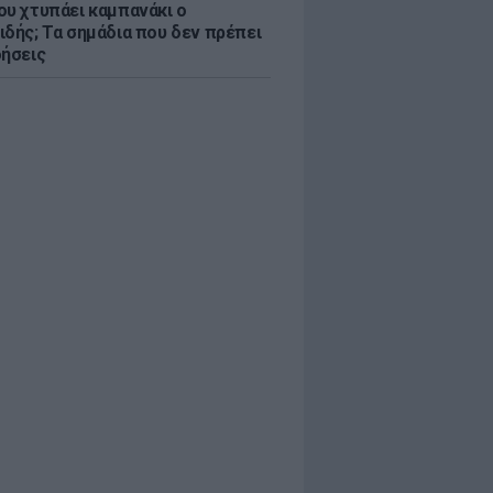
ου χτυπάει καμπανάκι ο
ιδής; Τα σημάδια που δεν πρέπει
οήσεις