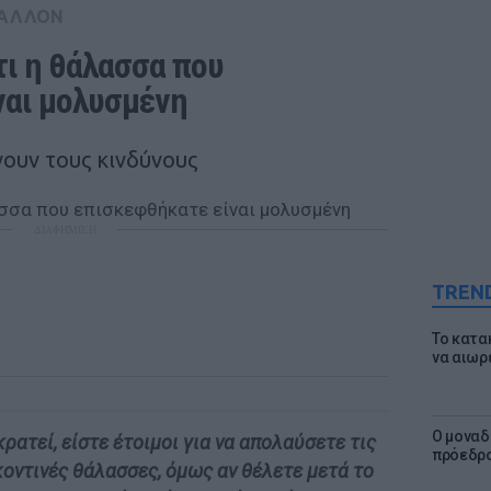
ΒΑΛΛΟΝ
ι η θάλασσα που 
ναι μολυσμένη
νουν τους κινδύνους
ΔΙΑΦΗΜΙΣΗ
TREN
Το κατα
να αιωρ
Ο μοναδ
ρατεί, είστε έτοιμοι για να απολαύσετε τις
πρόεδρο
κοντινές θάλασσες, όμως αν θέλετε μετά το