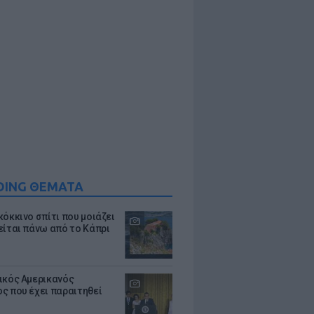
DING ΘΕΜΑΤΑ
κόκκινο σπίτι που μοιάζει
είται πάνω από το Κάπρι
ικός Αμερικανός
ς που έχει παραιτηθεί