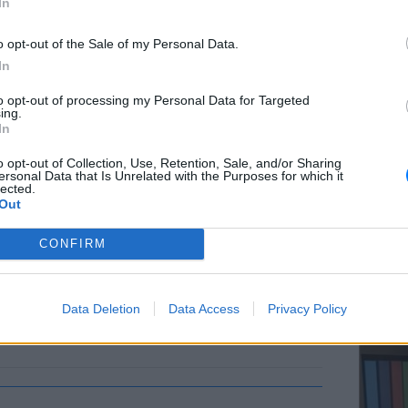
In
o opt-out of the Sale of my Personal Data.
In
ΕΥ ΖΗΝ
to opt-out of processing my Personal Data for Targeted
Ελληνικ
ing.
scramb
In
o opt-out of Collection, Use, Retention, Sale, and/or Sharing
ersonal Data that Is Unrelated with the Purposes for which it
lected.
Out
CONFIRM
ΚΕΡΔΙΣ
Καλοκα
Data Deletion
Data Access
Privacy Policy
τα μεγ