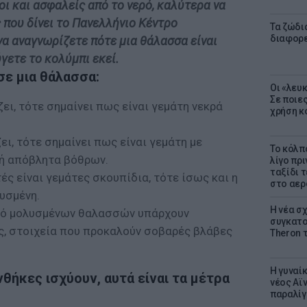
οι και ασφαλείς από το νερό, καλύτερα να
που δίνει το Πανελλήνιο Κέντρο
Τα ζώδια
διαφορ
α αναγνωρίζετε πότε μια θάλασσα είναι
γετε το κολύμπι εκεί.
σε μια θάλασσα:
Οι «λευ
Σε ποιε
ει, τότε σημαίνει πως είναι γεμάτη νεκρά
χρήση κ
ζει, τότε σημαίνει πως είναι γεμάτη με
Το κόλπ
 ή απόβλητα βόθρων.
λίγο πρι
ταξίδι 
ές είναι γεμάτες σκουπίδια, τότε ίσως και η
στο αερ
λυσμένη.
Η νέα σχ
θό μολυσμένων θαλασσών υπάρχουν
συγκατοί
ς, στοιχεία που προκαλούν σοβαρές βλάβες
Theron 
Η γυναί
ήκες ισχύουν, αυτά είναι τα μέτρα
νέος Αϊν
παραλίγο