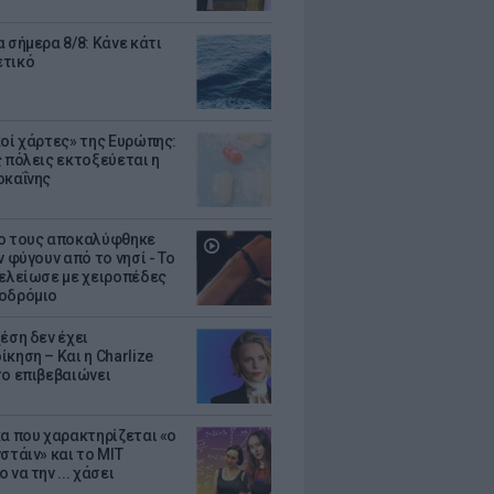
 σήμερα 8/8: Κάνε κάτι
ετικό
κοί χάρτες» της Ευρώπης:
ς πόλεις εκτοξεύεται η
οκαΐνης
ο τους αποκαλύφθηκε
ν φύγουν από το νησί - Το
τελείωσε με χειροπέδες
οδρόμιο
έση δεν έχει
κηση – Και η Charlize
το επιβεβαιώνει
κα που χαρακτηρίζεται «ο
στάιν» και το MIT
 να την ... χάσει