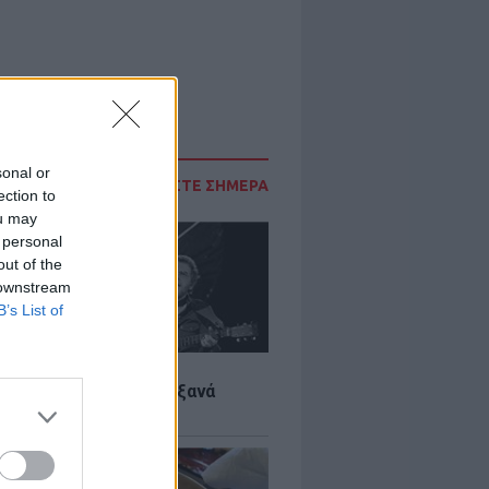
sonal or
ΔΙΑΒΑΣΤΕ ΣΗΜΕΡΑ
ection to
ou may
 personal
out of the
 downstream
B’s List of
LTURE
it wonders που έγιναν ξανά
οι από… ατύχημα