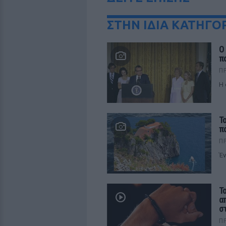
ΣΤΗΝ ΙΔΙΑ ΚΑΤΗΓΟ
Ο
π
Π
Η 
Τ
π
Π
Έν
Τ
α
σ
Π