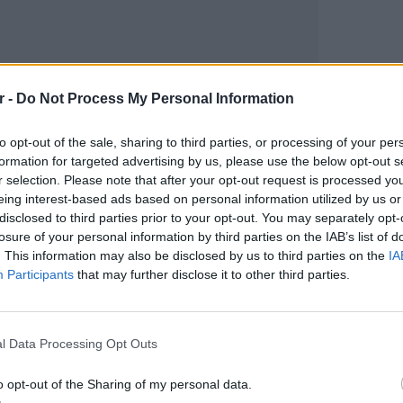
r -
Do Not Process My Personal Information
to opt-out of the sale, sharing to third parties, or processing of your per
formation for targeted advertising by us, please use the below opt-out s
r selection. Please note that after your opt-out request is processed y
eing interest-based ads based on personal information utilized by us or
gr στο
Google News
και μάθετε πρώτοι
τα
disclosed to third parties prior to your opt-out. You may separately opt-
losure of your personal information by third parties on the IAB’s list of
. This information may also be disclosed by us to third parties on the
IA
έματα για
Μόδα
,
Ομορφιά
,
Σχέσεις
και
Participants
that may further disclose it to other third parties.
ink.gr
!
POP CU
5 one-h
r και στο Instagram
διάσημ
l Data Processing Opt Outs
ΔΙΑΦΗΜΙΣΗ
o opt-out of the Sharing of my personal data.