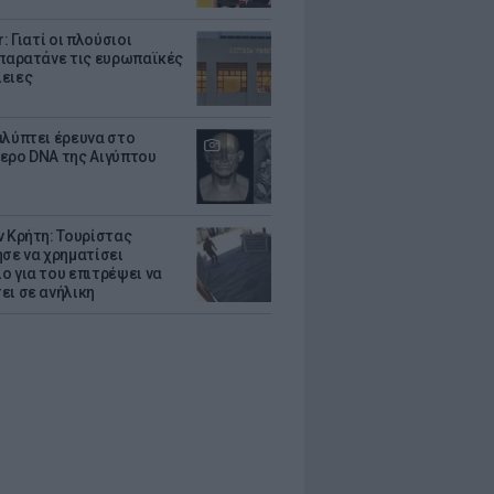
r: Γιατί οι πλούσιοι
 παρατάνε τις ευρωπαϊκές
ειες
αλύπτει έρευνα στο
ερο DNA της Αιγύπτου
ν Κρήτη: Τουρίστας
ησε να χρηματίσει
ο για του επιτρέψει να
ει σε ανήλικη