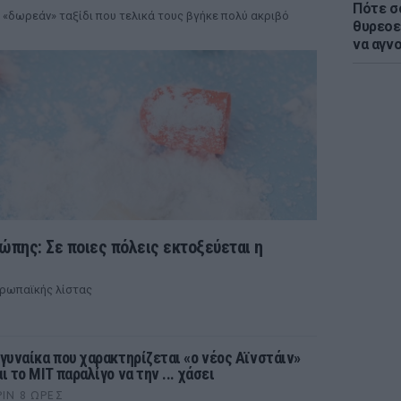
Πότε σ
 «δωρεάν» ταξίδι που τελικά τους βγήκε πολύ ακριβό
θυρεοε
να αγν
ρώπης: Σε ποιες πόλεις εκτοξεύεται η
υρωπαϊκής λίστας
 γυναίκα που χαρακτηρίζεται «ο νέος Αϊνστάιν»
ι το MIT παραλίγο να την ... χάσει
ΡΙΝ 8 ΏΡΕΣ