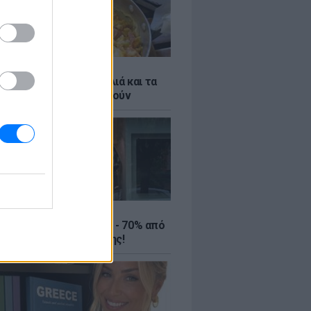
ό γιαούρτι: Μία κουταλιά και τα
led eggs θα απογειωθούν
ΤΕ
ιρινές εκπτώσεις έως - 70% από
αλύτερα eshops ένδυσης!