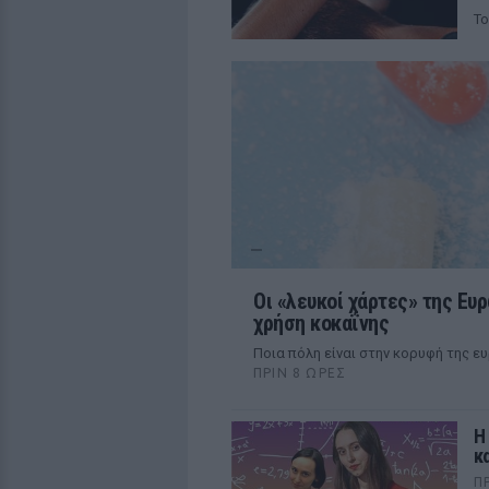
Το
Οι «λευκοί χάρτες» της Ευ
χρήση κοκαΐνης
Ποια πόλη είναι στην κορυφή της ε
ΠΡΙΝ 8 ΏΡΕΣ
Η
κα
Π