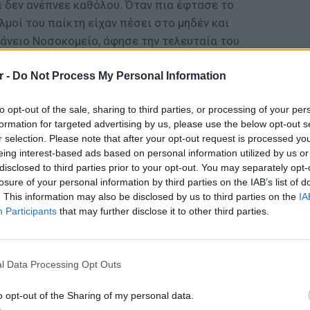
 δεν ανέπνεε καθόλου. Όταν πια έφτασε το
λμοί του παίκτη είχαν πέσει στο μηδέν και
ζάνειο Νοσοκομείο, άφησε την τελευταία του
r -
Do Not Process My Personal Information
ΔΙΑΦΗΜΙΣΗ
to opt-out of the sale, sharing to third parties, or processing of your per
formation for targeted advertising by us, please use the below opt-out s
r selection. Please note that after your opt-out request is processed y
eing interest-based ads based on personal information utilized by us or
disclosed to third parties prior to your opt-out. You may separately opt-
losure of your personal information by third parties on the IAB’s list of
. This information may also be disclosed by us to third parties on the
IA
Participants
that may further disclose it to other third parties.
POP CU
5 one-h
διάσημ
l Data Processing Opt Outs
o opt-out of the Sharing of my personal data.