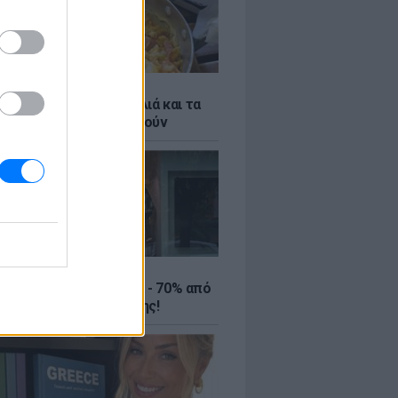
ό γιαούρτι: Μία κουταλιά και τα
led eggs θα απογειωθούν
ΤΕ
ιρινές εκπτώσεις έως - 70% από
αλύτερα eshops ένδυσης!