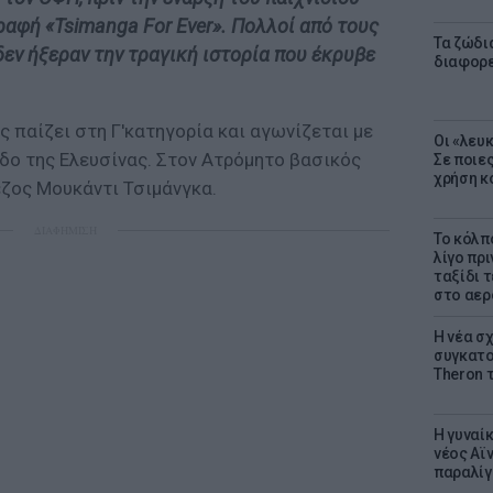
ραφή «Tsimanga For Ever». Πολλοί από τους
Τα ζώδια
εν ήξεραν την τραγική ιστορία που έκρυβε
διαφορ
ς παίζει στη Γ'κατηγορία και αγωνίζεται με
Οι «λευ
δο της Ελευσίνας. Στον Ατρόμητο βασικός
Σε ποιε
χρήση κ
έζος Μουκάντι Τσιμάνγκα.
ΔΙΑΦΗΜΙΣΗ
Το κόλπ
λίγο πρι
ταξίδι 
στο αερ
Η νέα σχ
συγκατοί
Theron 
Η γυναί
νέος Αϊν
παραλίγο