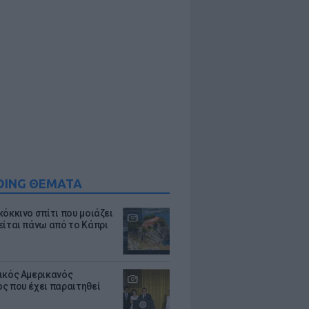
DING ΘΕΜΑΤΑ
κόκκινο σπίτι που μοιάζει
είται πάνω από το Κάπρι
ικός Αμερικανός
ς που έχει παραιτηθεί