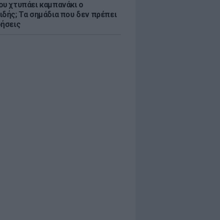
ου χτυπάει καμπανάκι ο
ιδής; Τα σημάδια που δεν πρέπει
οήσεις