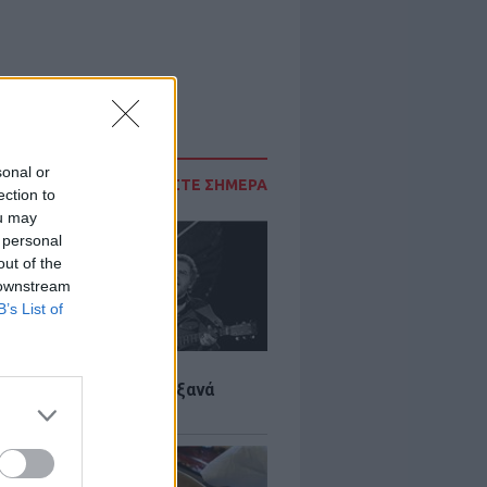
sonal or
ΔΙΑΒΑΣΤΕ ΣΗΜΕΡΑ
ection to
ou may
 personal
out of the
 downstream
B’s List of
LTURE
it wonders που έγιναν ξανά
οι από… ατύχημα