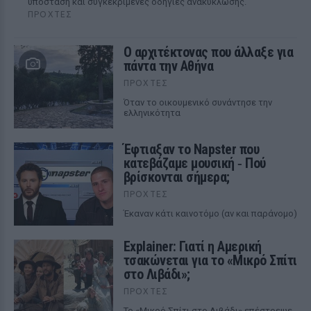
υπόσταση και συγκεκριμένες οδηγίες ανακύκλωσης.
ΠΡΟΧΤΈΣ
Ο αρχιτέκτονας που άλλαξε για
πάντα την Αθήνα
ΠΡΟΧΤΈΣ
Όταν το οικουμενικό συνάντησε την
ελληνικότητα
Έφτιαξαν το Napster που
κατεβάζαμε μουσική ‑ Πού
βρίσκονται σήμερα;
ΠΡΟΧΤΈΣ
Έκαναν κάτι καινοτόμο (αν και παράνομο)
Explainer: Γιατί η Αμερική
τσακώνεται για το «Μικρό Σπίτι
στο Λιβάδι»;
ΠΡΟΧΤΈΣ
Το «Μικρό Σπίτι στο Λιβάδι» επέστρεψε