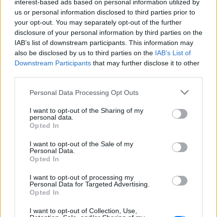
interest-based ads based on personal information utilized by
us or personal information disclosed to third parties prior to
Ο μοναδικός Αμερικανός
your opt-out. You may separately opt-out of the further
πρόεδρος που έχει παραιτηθεί
disclosure of your personal information by third parties on the
ΣΉΜΕΡΑ
IAB’s list of downstream participants. This information may
also be disclosed by us to third parties on the
IAB’s List of
Η συγκάλυψη, οι ταινίες και το «Smoking
Gun»
Downstream Participants
that may further disclose it to other
third parties.
Το κατακόκκινο σπίτι που
Personal Data Processing Opt Outs
μοιάζει να αιωρείται πάνω από
το Κάπρι
I want to opt-out of the Sharing of my
personal data.
ΣΉΜΕΡΑ
Opted In
Ένα αρχιτεκτονικό θαύμα κρυμμένο
στους βράχους
I want to opt-out of the Sale of my
Personal Data.
Το κόλπο τους αποκαλύφθηκε
Opted In
λίγο πριν φύγουν από το νησί ‑
Το ταξίδι τελείωσε με
I want to opt-out of processing my
Personal Data for Targeted Advertising.
χειροπέδες στο αεροδρόμιο
Opted In
ΣΉΜΕΡΑ
I want to opt-out of Collection, Use,
Το «δωρεάν» ταξίδι που τελικά τους