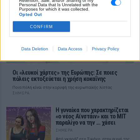
Retention, Sale, and/or Sharing of my
βγήκε πολύ ακριβό
Personal Data that Is Unrelated with the
Purposes for which it was collected.
Opted Out
CONFIRM
Data Deletion
Data Access
Privacy Policy
Οι «λευκοί χάρτες» της Ευρώπης: Σε ποιες
πόλεις εκτοξεύεται η χρήση κοκαΐνης
Ποια πόλη είναι στην κορυφή της ευρωπαϊκής λίστας
ΣΉΜΕΡΑ
Η γυναίκα που χαρακτηρίζεται
«ο νέος Αϊνστάιν» και το MIT
παραλίγο να την ... χάσει
ΣΉΜΕΡΑ
Από γκαράζ στο Σικάγο, στην αιχμή της