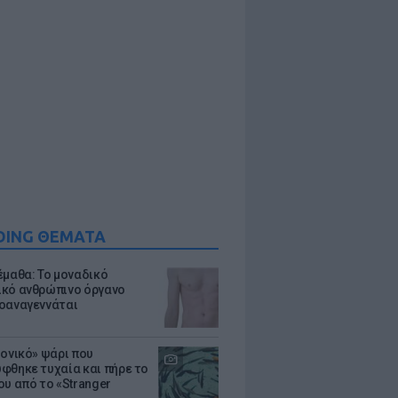
DING ΘΕΜΑΤΑ
έμαθα: Το μοναδικό
κό ανθρώπινο όργανο
οαναγεννάται
μονικό» ψάρι που
φθηκε τυχαία και πήρε το
ου από το «Stranger