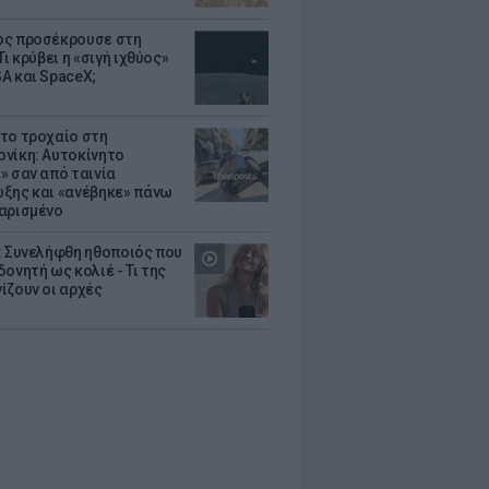
ς προσέκρουσε στη
Τι κρύβει η «σιγή ιχθύος»
A και SpaceX;
το τροχαίο στη
νίκη: Αυτοκίνητο
» σαν από ταινία
ξης και «ανέβηκε» πάνω
αρισμένο
: Συνελήφθη ηθοποιός που
oνητή ως κολιέ - Τι της
ίζουν οι αρχές