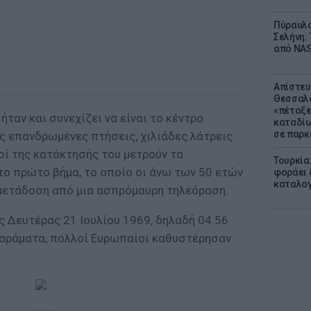
Πύραυλο
Σελήνη: 
από NAS
Απίστευ
Θεσσαλο
«πέταξε
ήταν και συνεχίζει να είναι το κέντρο
καταδίω
σε παρκ
ς επανδρωμένες πτήσεις, χιλιάδες λάτρεις
οί της κατάκτησής του μετρούν τα
Τουρκία
το πρώτο βήμα, το οποίο οι άνω των 50 ετών
φοράει δ
καταλογ
 μετάδοση από μια ασπρόμαυρη τηλεόραση.
ς Δευτέρας 21 Ιουλίου 1969, δηλαδή 04.56
 χαράματα, πολλοί Ευρωπαίοι καθυστέρησαν