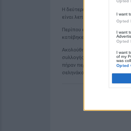
Opted 
Η δεύτερη φράση του 'Αρμστρο
I want t
είναι λεπτή και κονιορτώδης,
Opted 
Περίπου είκοσι λεπτά αργότε
I want 
Advertis
κατέβηκε και αυτός από τη σ
Opted 
Ακολούθησαν δυόμισι ώρες γ
I want t
of my P
συλλογής δειγμάτων και επισ
was col
πήραν περισσότερες από 800
Opted 
σεληνάκατο.