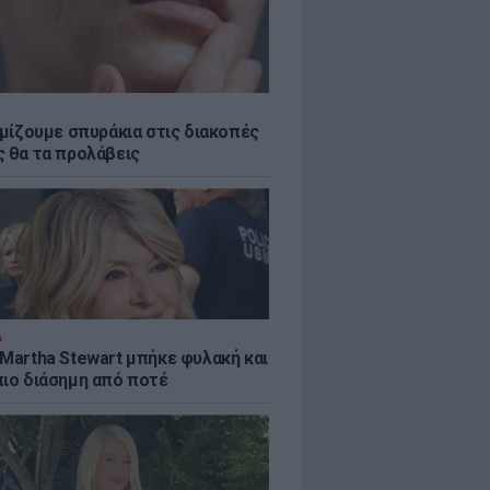
εμίζουμε σπυράκια στις διακοπές
ς θα τα προλάβεις
Α
 Martha Stewart μπήκε φυλακή και
πιο διάσημη από ποτέ