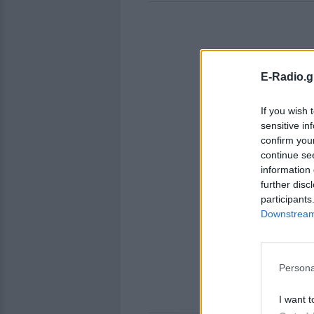
E-Radio.g
If you wish 
sensitive in
confirm you
continue se
information 
further disc
participants
Downstream 
Persona
I want t