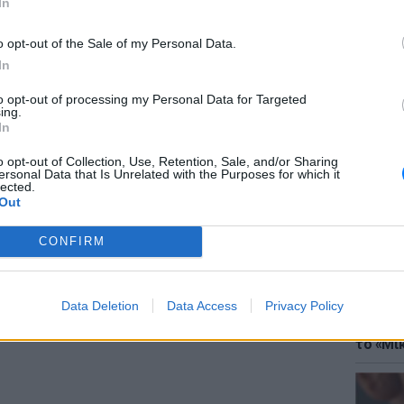
In
νγκ είναι λιγότερο γνωστή: «Η επιφάνεια
o opt-out of the Sale of my Personal Data.
 μπορώ να τη σηκώσω με το πόδι...»
In
ρα, ο συνάδελφός του Μπαζ 'Ολντριν
to opt-out of processing my Personal Data for Targeted
ing.
εληνάκατο. «Θαυμάσια ερήμωση», αναφώνησε.
ΘΕΜΑΤ
In
Έφτιαξ
εωλογικών και επιστημονικών περιγραφών,
μουσική
o opt-out of Collection, Use, Retention, Sale, and/or Sharing
ersonal Data that Is Unrelated with the Purposes for which it
τημονικών εργασιών. Οι δύο αστροναύτες
lected.
 φωτογραφίες, πριν επιστρέψουν στη
Out
CONFIRM
ΔΙΑΦΗΜΙΣΗ
Data Deletion
Data Access
Privacy Policy
ΘΕΜΑΤ
Explain
το «Μικ