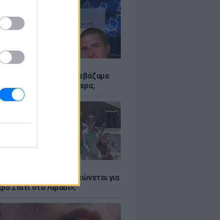
Α
αν το Napster που κατεβάζαμε
 - Πού βρίσκονται σήμερα;
Α
er: Γιατί η Αμερική τσακώνεται για
ρό Σπίτι στο Λιβάδι»;