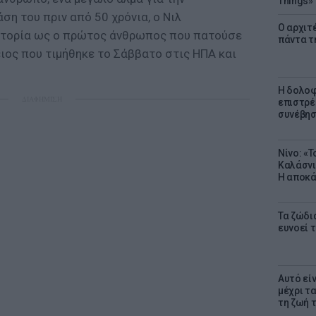
Things»
ση του πριν από 50 χρόνια, ο Νιλ
Ο αρχιτ
στορία ως ο πρώτος άνθρωπος που πατούσε
πάντα τ
ειος που τιμήθηκε το Σάββατο στις ΗΠΑ και
Η δολοφ
ΔΙΑΦΗΜΙΣΗ
επιστρέ
συνέβησ
Νίνο: «
Καλάσνι
Η αποκά
Τα ζώδια
ευνοεί 
Αυτό εί
μέχρι τ
τη ζωή 