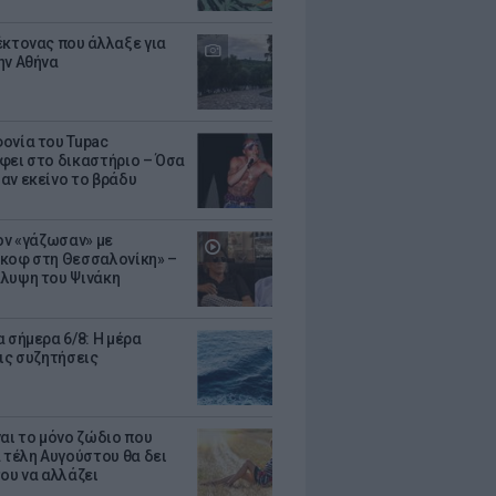
έκτονας που άλλαξε για
ην Αθήνα
ονία του Tupac
φει στο δικαστήριο – Όσα
αν εκείνο το βράδυ
Τον «γάζωσαν» με
κοφ στη Θεσσαλονίκη» –
λυψη του Ψινάκη
 σήμερα 6/8: Η μέρα
τις συζητήσεις
ναι το μόνο ζώδιο που
α τέλη Αυγούστου θα δει
του να αλλάζει