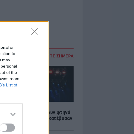
sonal or
ection to
ΔΙΑΒΑΣΤΕ ΣΗΜΕΡΑ
ou may
 personal
out of the
 downstream
B’s List of
LE
αυλίες επιτέλους βγάζουν φτηνά
ια - Ποιοι καλλιτέχνες κατέβασαν
ές