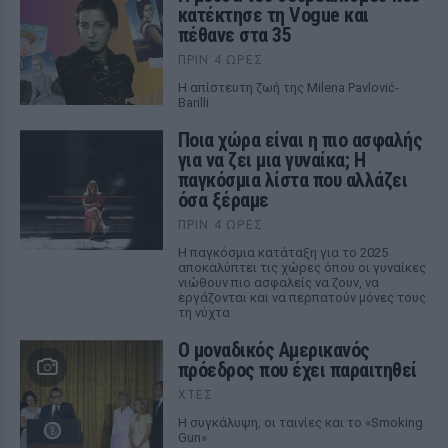
κατέκτησε τη Vogue και
πέθανε στα 35
ΠΡΙΝ 4 ΏΡΕΣ
Η απίστευτη ζωή της Milena Pavlović-
Barilli
Ποια χώρα είναι η πιο ασφαλής
για να ζει μια γυναίκα; Η
παγκόσμια λίστα που αλλάζει
όσα ξέραμε
ΠΡΙΝ 4 ΏΡΕΣ
Η παγκόσμια κατάταξη για το 2025
αποκαλύπτει τις χώρες όπου οι γυναίκες
νιώθουν πιο ασφαλείς να ζουν, να
εργάζονται και να περπατούν μόνες τους
τη νύχτα
Ο μοναδικός Αμερικανός
πρόεδρος που έχει παραιτηθεί
ΧΤΕΣ
Η συγκάλυψη, οι ταινίες και το «Smoking
Gun»