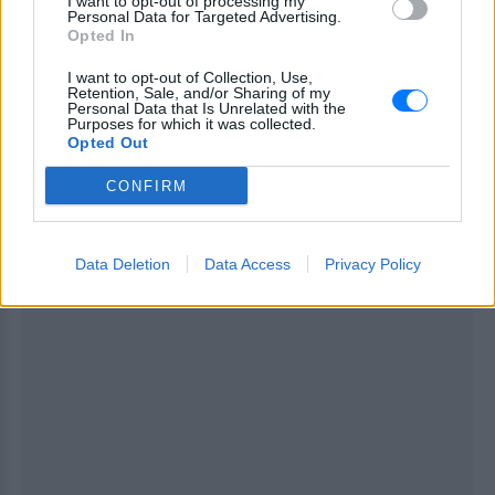
I want to opt-out of processing my
Personal Data for Targeted Advertising.
φωτογραφιών, των επαφών και των αρχείων της.
Opted In
Αφού το Smartphone σας έχει υποστεί βλάβη στο
I want to opt-out of Collection, Use,
νερό, καλέστε τους ειδικούς της Datarecall
Retention, Sale, and/or Sharing of my
Personal Data that Is Unrelated with the
International στο +30 210 60 16 930. Οι μηχανικοί
Purposes for which it was collected.
μας ειδικεύονται στην
ανάκτηση δεδομένων από
Opted Out
κινητό τηλέφωνο
και διαθέτουμε τεχνικούς για
CONFIRM
ειδικές περιπτώσεις iPhone.
ΔΙΑΦΗΜΙΣΗ
Data Deletion
Data Access
Privacy Policy