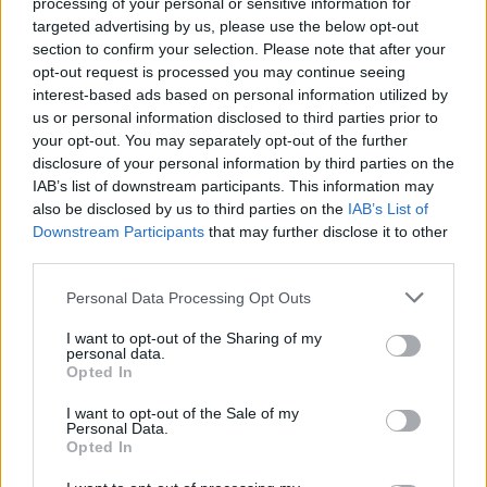
processing of your personal or sensitive information for
Κατά την ξήρανση της συσκευής, αποφύγετε τη
targeted advertising by us, please use the below opt-out
χρήση οποιασδήποτε πηγής θερμότητας, όπως
section to confirm your selection. Please note that after your
opt-out request is processed you may continue seeing
φούρνους ή στεγνωτήρια μαλλιών. Αυτά θα
interest-based ads based on personal information utilized by
υπερθερμάνουν μόνο το τηλέφωνό σας και θα
us or personal information disclosed to third parties prior to
βλάψουν τα εξαρτήματα προσθέτοντας θερμότητα
your opt-out. You may separately opt-out of the further
σε νερό και ηλεκτρικό ζήτημα.
disclosure of your personal information by third parties on the
IAB’s list of downstream participants. This information may
Ακολουθήστε τις βέλτιστες πρακτικές και
also be disclosed by us to third parties on the
IAB’s List of
Downstream Participants
that may further disclose it to other
καλέστε έναν επαγγελματία
third parties.
Υπάρχουν διάφοροι τύποι ζημιών στο νερό που
Personal Data Processing Opt Outs
μπορούν να επηρεάσουν αρνητικά το Smartphone
I want to opt-out of the Sharing of my
σας. Οι τεχνικές απομάκρυνσης νερού θα
personal data.
προχωρήσουν μόνο όταν ασχολούνται με τα
Opted In
ευαίσθητα ηλεκτρονικά εξαρτήματα μιας κινητής
I want to opt-out of the Sale of my
συσκευής. Ακολουθώντας τα παραπάνω βήματα, θα
Personal Data.
Opted In
δώσετε στη συσκευή σας περισσότερες
πιθανότητες επιτυχούς ανάκτησης των