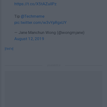
https://t.co/X5tAZuIlPz
Tip
@Techmeme
pic.twitter.com/w3vYpRgxUY
— Jane Manchun Wong (@wongmjane)
August 12, 2019
[ΠΗΓΗ]
ΔΙΑΦΗΜΙΣΗ