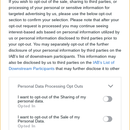
If you wish to opt-out of the sale, sharing to third parties, or
processing of your personal or sensitive information for
ΔΕΙΤΕ ΕΠΙΣΗΣ
targeted advertising by us, please use the below opt-out
section to confirm your selection. Please note that after your
opt-out request is processed you may continue seeing
ΣΤΗΝ ΙΔΙΑ ΚΑΤΗΓΟΡΙΑ
interest-based ads based on personal information utilized by
us or personal information disclosed to third parties prior to
Ξέχνα τα μουσεία: Οι τουρίστες
your opt-out. You may separately opt-out of the further
τρέχουν πλέον εδώ
disclosure of your personal information by third parties on the
ΠΡΙΝ 2 ΏΡΕΣ
IAB’s list of downstream participants. This information may
also be disclosed by us to third parties on the
IAB’s List of
Και υπάρχει λόγος
Downstream Participants
that may further disclose it to other
third parties.
Έγραψε ιστορία με την πένα
Personal Data Processing Opt Outs
της: Η δημοσιογράφος που
άλλαξε τον ρόλο των γυναικών
I want to opt-out of the Sharing of my
στην Παλαιστίνη
personal data.
Opted In
ΠΡΙΝ 2 ΏΡΕΣ
Η δημοσιογράφος που αψήφησε την
I want to opt-out of the Sale of my
εποχή της και έγινε σύμβολο ενός
Personal Data.
ολόκληρου λαού
Opted In