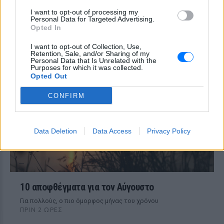
Η έρευνα που ανατρέπει όσα
I want to opt-out of processing my
πιστεύαμε για την ανθρώπινη
Personal Data for Targeted Advertising.
Opted In
δημιουργικότητα
ΠΡΙΝ 2 ΏΡΕΣ
I want to opt-out of Collection, Use,
Retention, Sale, and/or Sharing of my
Mπορεί το ChatGPT να αντικαταστήσει
Personal Data that Is Unrelated with the
έναν συγγραφέα;
Purposes for which it was collected.
Opted Out
CONFIRM
Data Deletion
Data Access
Privacy Policy
10 αποφθέγματα για τον Αύγουστο
Για πολλούς, ο πιο όμορφος μήνας του χρόνου
ΠΡΙΝ 2 ΏΡΕΣ