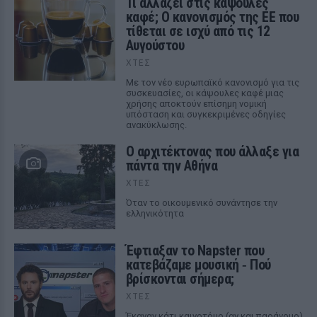
Τι αλλάζει στις κάψουλες
καφέ; Ο κανονισμός της ΕΕ που
τίθεται σε ισχύ από τις 12
Αυγούστου
ΧΤΕΣ
Με τον νέο ευρωπαϊκό κανονισμό για τις
συσκευασίες, οι κάψουλες καφέ μιας
χρήσης αποκτούν επίσημη νομική
υπόσταση και συγκεκριμένες οδηγίες
ανακύκλωσης.
Ο αρχιτέκτονας που άλλαξε για
πάντα την Αθήνα
ΧΤΕΣ
Όταν το οικουμενικό συνάντησε την
ελληνικότητα
Έφτιαξαν το Napster που
κατεβάζαμε μουσική ‑ Πού
βρίσκονται σήμερα;
ΧΤΕΣ
Έκαναν κάτι καινοτόμο (αν και παράνομο)