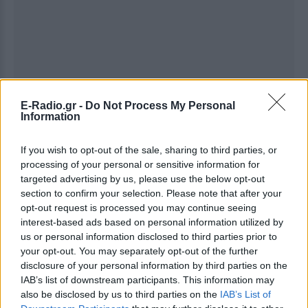
E-Radio.gr -
Do Not Process My Personal
Information
If you wish to opt-out of the sale, sharing to third parties, or
processing of your personal or sensitive information for
Ακολουθήστε το E-Radio.gr στο
Google News
targeted advertising by us, please use the below opt-out
section to confirm your selection. Please note that after your
και μάθετε πρώτοι
τα πιο hot νέα
.
opt-out request is processed you may continue seeing
interest-based ads based on personal information utilized by
Εσύ μπήκες στο E-Daily.gr; Τα νέα της ημέρας
us or personal information disclosed to third parties prior to
και ότι σου κάνει κλικ!
your opt-out. You may separately opt-out of the further
disclosure of your personal information by third parties on the
Ακολουθήστε το E-Radio.gr και στο Instagram
IAB’s list of downstream participants. This information may
also be disclosed by us to third parties on the
IAB’s List of
ΔΙΑΦΗΜΙΣΗ