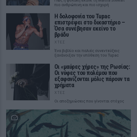
Πώς η φυλακή έκανε τη Martha Stewart
πιο ανθρώπινη και πιο ισχυρή
Η δολοφονία του Tupac
επιστρέφει στο δικαστήριο –
Όσα συνέβησαν εκείνο το
βράδυ
ΧΤΕΣ
Ένα βιβλίο και παλιές συνεντεύξεις
ξανάνοιξαν την υπόθεση του Tupac
Οι «μαύρες χήρες» της Ρωσίας:
Οι νύφες του πολέμου που
εξαφανίζονται μόλις πάρουν τα
χρήματα
ΧΤΕΣ
Οι αποζημιώσεις που γίνονται στόχος