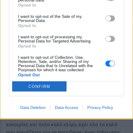
Τα αγαπημένα μέρη του στην Ελλάδα
personal data.
Opted In
Ο 49χρονος Σπύρος, δηλώνοντας ένθερμος
I want to opt-out of the Sale of my
Personal Data.
υποστηρικτής των ταξιδιών, επισήμανε ότι τα τρία
Opted In
αγαπημένα του μέρη στην Ελλάδα είναι η Ρόδος, η
Χαλκιδική και η Σαντορίνη.
I want to opt-out of processing my
Personal Data for Targeted Advertising.
Opted In
Εξέφρασε την ελπίδα του να ενισχυθεί το κύμα
τουριστών από την Ινδία προς την Ελλάδα, αφού
I want to opt-out of Collection, Use,
Retention, Sale, and/or Sharing of my
όπως είπε χαρακτηριστικά «η Ινδία είναι μία χώρα
Personal Data that Is Unrelated with the
Purposes for which it was collected.
με πληθυσμό πάνω από 1,2 δισ. κατοίκων και το
Opted Out
20% αυτών είναι πολύ πλούσιοι. Ακόμη μάλλον δεν
CONFIRM
έχουν ανακαλύψει τις ομορφιές της Ελλάδας και
ελπίζω να το πράξουν άμεσα».
Data Deletion
Data Access
Privacy Policy
Μεταξύ άλλων, ο ίδιος εξέφρασε την πεποίθηση ότι
η Ελλάδα είναι μια «χώρα όμορφη, έχει πολλές
ευκαιρίες και πολύ καλό κλίμα, έχει όλα τα καλά
που χρειάζεται για να προοδέψει ένας άνθρωπος