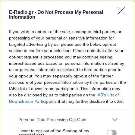
κρεμμύδια, σπανάκι, άγρια χόρτα, ρόκα, κόλιανδρο,
μάραθο, δυόσμο και βλήτα.
E-Radio.gr -
Do Not Process My Personal
Information
Αναφερόμενος στην καινοτομία των διχτυοκηπίων,
ο ίδιος τόνισε ότι «τα διχτυοκήπια αποτελούν μια
If you wish to opt-out of the sale, sharing to third parties, or
απλή κατασκευαστική δομή οριζόντιας μορφής με
processing of your personal or sensitive information for
targeted advertising by us, please use the below opt-out
μεταλλικά μέρη και συρματόσχοινα, τα οποία
section to confirm your selection. Please note that after your
προσφέρουν υψηλή αντοχή στους ανέμους. Η πλήρης
opt-out request is processed you may continue seeing
κάλυψη με εντομολογικά δίχτυα αποκλείουν
interest-based ads based on personal information utilized by
εντομολογικές και οικολογικές προσβολές και τη
us or personal information disclosed to third parties prior to
χρήση τοξικών φυτοφαρμάκων. Επίσης,
your opt-out. You may separately opt-out of the further
disclosure of your personal information by third parties on the
προστατεύουν τις καλλιέργειες από έντονες
IAB’s list of downstream participants. This information may
χαλαζοπτώσεις και βροχοπτώσεις, ενώ ο
also be disclosed by us to third parties on the
IAB’s List of
κατάλληλος αερισμός τους επιτρέπει τη
Downstream Participants
that may further disclose it to other
φυσιολογική ανάπτυξη των φυτών. Η κατασκευή
third parties.
τους είναι ιδιαίτερα χαμηλού κόστους, γρήγορης
Personal Data Processing Opt Outs
απόσβεσης και ιδανική για την Ελλάδα».
I want to opt-out of the Sharing of my