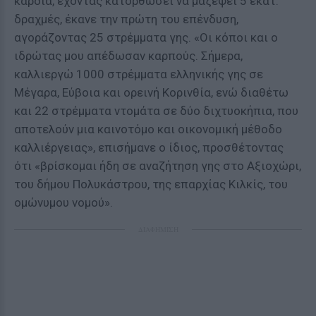
καρδιά, έχοντας κατορθώσει να μαζέψει 5 εκατ.
δραχμές, έκανε την πρώτη του επένδυση,
αγοράζοντας 25 στρέμματα γης. «Οι κόποι και ο
ιδρώτας μου απέδωσαν καρπούς. Σήμερα,
καλλιεργώ 1000 στρέμματα ελληνικής γης σε
Μέγαρα, Εύβοια και ορεινή Κορινθία, ενώ διαθέτω
και 22 στρέμματα ντομάτα σε δύο διχτυοκήπια, που
αποτελούν μια καινοτόμο και οικονομική μέθοδο
καλλιέργειας», επισήμανε ο ίδιος, προσθέτοντας
ότι «βρίσκομαι ήδη σε αναζήτηση γης στο Αξιοχώρι,
του δήμου Πολυκάστρου, της επαρχίας Κιλκίς, του
ομώνυμου νομού».
ΔΙΑΦΗΜΙΣΗ