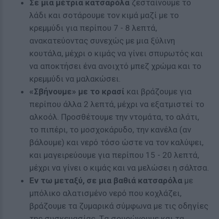
Σε μια μέτρια κατσαρόλα
ζεσταίνουμε το
λάδι και σοτάρουμε τον κιμά μαζί με το
κρεμμύδι για περίπου 7 - 8 λεπτά,
ανακατεύοντας συνεχώς με μια ξύλινη
κουτάλα, μέχρι ο κιμάς να γίνει σπυρωτός και
να αποκτήσει ένα ανοιχτό μπεζ χρώμα και το
κρεμμύδι να μαλακώσει.
«Σβήνουμε» με το κρασί
και βράζουμε για
περίπου άλλα 2 λεπτά, μέχρι να εξατμιστεί το
αλκοόλ. Προσθέτουμε την ντομάτα, το αλάτι,
το πιπέρι, το μοσχοκάρυδο, την κανέλα (αν
βάλουμε) και νερό τόσο ώστε να τον καλύψει,
και μαγειρεύουμε για περίπου 15 - 20 λεπτά,
μέχρι να γίνει ο κιμάς και να μελώσει η σάλτσα.
Εν τω μεταξύ, σε μια βαθιά κατσαρόλα
με
μπόλικο αλατισμένο νερό που κοχλάζει,
βράζουμε τα ζυμαρικά σύμφωνα με τις οδηγίες
της συσκευασίας. Tα σουρώνουμε και τα