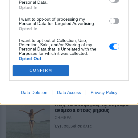
Personal Data.
Opted In
I want to opt-out of processing my
Personal Data for Targeted Advertising.
Opted In
ΔΕΙΤΕ ΕΠΙΣΗΣ
I want to opt-out of Collection, Use,
Retention, Sale, and/or Sharing of my
ΣΤΗΝ ΙΔΙΑ ΚΑΤΗΓΟΡΙΑ
Personal Data that Is Unrelated with the
Purposes for which it was collected.
Opted Out
6 φρούτα που μπορουν να
διατηρηθούν εκτός ψυγείου το
CONFIRM
καλοκαίρι
ΣΉΜΕΡΑ
Data Deletion
Data Access
Privacy Policy
Πώς να αποφύγεις το σύγκαμα
ανάμεσα στους μηρούς
ΣΉΜΕΡΑ
Έχει συμβεί σε όλες