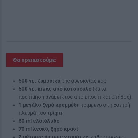
Θα χρειαστούμε:
500 γρ. ζυμαρικά
της αρεσκείας μας
500 γρ. κιμάς από κοτόπουλο
(κατά
προτίμηση ανάμεικτος από μπούτι και στήθος)
1 μεγάλο ξερό κρεμμύδι
, τριμμένο στη χοντρή
πλευρά του τρίφτη
60 ml ελαιόλαδο
70 ml λευκό, ξηρό κρασί
2 μέτριες ώριμες ντομάτες
, καθαρισμένες