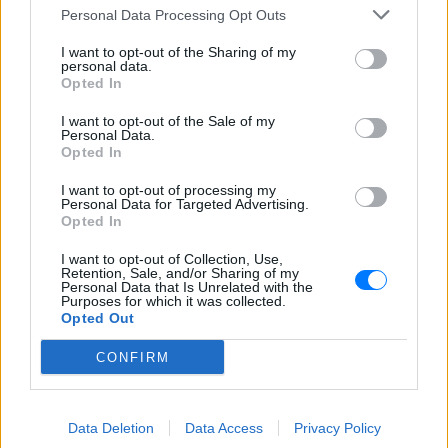
Personal Data Processing Opt Outs
ΔΕΙΤΕ ΕΠΙΣΗΣ
I want to opt-out of the Sharing of my
personal data.
Opted In
ΣΤΗΝ ΙΔΙΑ ΚΑΤΗΓΟΡΙΑ
I want to opt-out of the Sale of my
Ο μοναδικός Αμερικανός
Personal Data.
Opted In
πρόεδρος που έχει παραιτηθεί
ΠΡΙΝ 10 ΏΡΕΣ
I want to opt-out of processing my
Personal Data for Targeted Advertising.
Η συγκάλυψη, οι ταινίες και το «Smoking
Opted In
Gun»
I want to opt-out of Collection, Use,
Το κατακόκκινο σπίτι που
Retention, Sale, and/or Sharing of my
Personal Data that Is Unrelated with the
μοιάζει να αιωρείται πάνω από
Purposes for which it was collected.
το Κάπρι
Opted Out
ΠΡΙΝ 10 ΏΡΕΣ
CONFIRM
Ένα αρχιτεκτονικό θαύμα κρυμμένο
στους βράχους
Το κόλπο τους αποκαλύφθηκε
Data Deletion
Data Access
Privacy Policy
λίγο πριν φύγουν από το νησί ‑