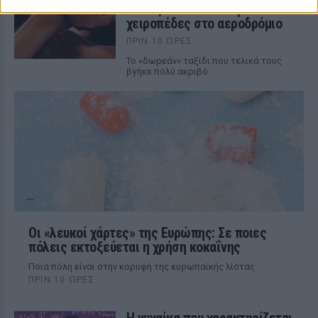
Το ταξίδι τελείωσε με
χειροπέδες στο αεροδρόμιο
ΠΡΙΝ 10 ΏΡΕΣ
Το «δωρεάν» ταξίδι που τελικά τους
βγήκε πολύ ακριβό
Οι «λευκοί χάρτες» της Ευρώπης: Σε ποιες
πόλεις εκτοξεύεται η χρήση κοκαΐνης
Ποια πόλη είναι στην κορυφή της ευρωπαϊκής λίστας
ΠΡΙΝ 10 ΏΡΕΣ