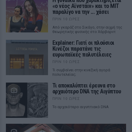
Η γυναίκα που χαρακτηρίζεται
«ο νέος Αϊνστάιν» και το MIT
παραλίγο να την ... χάσει
ΠΡΙΝ 10 ΏΡΕΣ
Από γκαράζ στο Σικάγο, στην αιχμή της
θεωρητικής φυσικής στο Χάρβαρντ
Explainer: Γιατί οι πλούσιοι
Κινέζοι παρατάνε τις
ευρωπαϊκές πολυτέλειες
ΠΡΙΝ 10 ΏΡΕΣ
Τι συμβαίνει στην κινεζική αγορά
πολυτελείας;
Τι αποκαλύπτει έρευνα στο
αρχαιότερο DNA της Αιγύπτου
ΠΡΙΝ 10 ΏΡΕΣ
Το αρχαιότερο αιγυπτιακό DNA