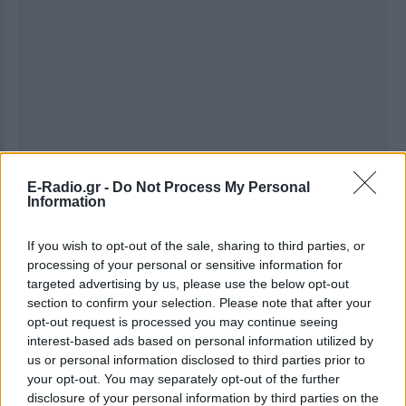
E-Radio.gr -
Do Not Process My Personal
Information
If you wish to opt-out of the sale, sharing to third parties, or
processing of your personal or sensitive information for
targeted advertising by us, please use the below opt-out
section to confirm your selection. Please note that after your
Ακολουθήστε το E-Radio.gr στο
Google News
opt-out request is processed you may continue seeing
και μάθετε πρώτοι
τα πιο hot νέα
.
interest-based ads based on personal information utilized by
us or personal information disclosed to third parties prior to
Εσύ μπήκες στο E-Daily.gr; Τα νέα της ημέρας
your opt-out. You may separately opt-out of the further
και ότι σου κάνει κλικ!
disclosure of your personal information by third parties on the