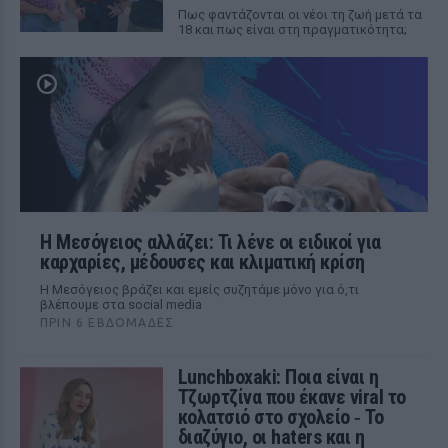
Πως φαντάζονται οι νέοι τη ζωή μετά τα
18 και πως είναι στη πραγματικότητα;
Η Μεσόγειος αλλάζει: Τι λένε οι ειδικοί για
καρχαρίες, μέδουσες και κλιματική κρίση
Η Μεσόγειος βράζει και εμείς συζητάμε μόνο για ό,τι
βλέπουμε στα social media
ΠΡΙΝ 6 ΕΒΔΟΜΆΔΕΣ
Lunchboxaki: Ποια είναι η
Τζωρτζίνα που έκανε viral το
κολατσιό στο σχολείο ‑ Το
διαζύγιο, οι haters και η