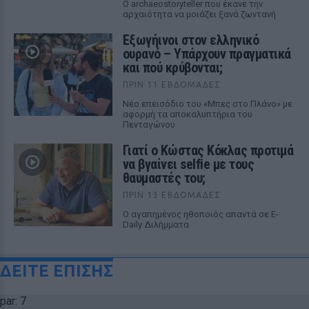
Ο archaeostoryteller που έκανε την
αρχαιότητα να μοιάζει ξανά ζωντανή
Εξωγήινοι στον ελληνικό
ουρανό – Υπάρχουν πραγματικά
και πού κρύβονται;
ΠΡΙΝ 11 ΕΒΔΟΜΆΔΕΣ
Νέο επεισόδιο του «Μπες στο Πλάνο» με
αφορμή τα αποκαλυπτήρια του
Πενταγώνου
Γιατί ο Κώστας Κόκλας προτιμά
να βγαίνει selfie με τους
θαυμαστές του;
ΠΡΙΝ 13 ΕΒΔΟΜΆΔΕΣ
Ο αγαπημένος ηθοποιός απαντά σε Ε-
Daily Διλήμματα
ΔΕΙΤΕ ΕΠΙΣΗΣ
par: 7