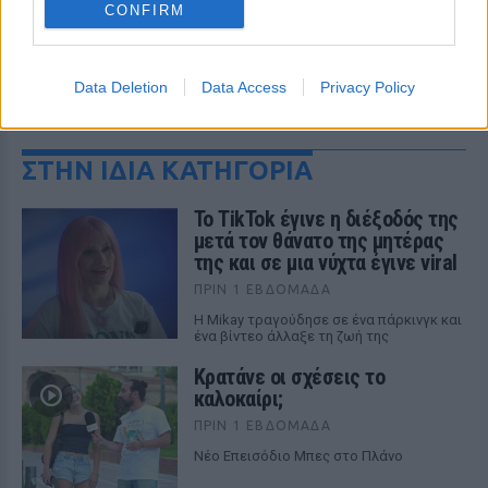
CONFIRM
Data Deletion
Data Access
Privacy Policy
ΔΕΙΤΕ ΕΠΙΣΗΣ
ΣΤΗΝ ΙΔΙΑ ΚΑΤΗΓΟΡΙΑ
Το TikTok έγινε η διέξοδός της
μετά τον θάνατο της μητέρας
της και σε μια νύχτα έγινε viral
ΠΡΙΝ 1 ΕΒΔΟΜΆΔΑ
Η Mikay τραγούδησε σε ένα πάρκινγκ και
ένα βίντεο άλλαξε τη ζωή της
Κρατάνε οι σχέσεις το
καλοκαίρι;
ΠΡΙΝ 1 ΕΒΔΟΜΆΔΑ
Νέο Επεισόδιο Μπες στο Πλάνο