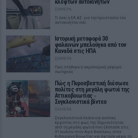
κλεφτών αυτοκινήτων
ΣΉΜΕΡΑ
Tι λέει η ΕΛ.ΑΣ. για την προστασία του
αυτοκινήτου σας
Ιστορική μεταφορά 30
φαλαινών μπελούγκα από τον
Καναδά στις ΗΠΑ
ΣΉΜΕΡΑ
Πώς στήθηκε η αεροπορική γέφυρα
σωτηρίας
Πώς η Πυροσβεστική διέσωσε
πολίτες στη μεγάλη φωτιά της
Αττικοβοιωτίας ‑
Συγκλονιστικά βίντεο
ΣΉΜΕΡΑ
Συγκλονιστικά πλάνα και εικόνες
έρχονται στο φως της δημοσιότητας
από τη μεγάλη φωτιά που ξέσπασε στις
31 Ιουλίου στον Αγιο Βασίλειο, στον
Κιθαιρώνα Βοιωτίας και έφτασε μέχρι το