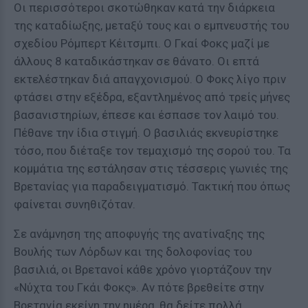
Οι περισσότεροι σκοτώθηκαν κατά την διάρκεια
της καταδίωξης, μεταξύ τους και ο εμπνευστής του
σχεδίου Ρόμπερτ Κέιτσμπι. Ο Γκαί Φοκς μαζί με
άλλους 8 καταδικάστηκαν σε θάνατο. Οι επτά
εκτελέστηκαν διά απαγχονισμού. Ο Φοκς λίγο πριν
φτάσει στην εξέδρα, εξαντλημένος από τρείς μήνες
βασανιστηρίων, έπεσε και έσπασε τον λαιμό του.
Πέθανε την ίδια στιγμή. Ο βασιλιάς εκνευρίστηκε
τόσο, που διέταξε τον τεμαχισμό της σορού του. Τα
κομμάτια της εστάλησαν στις τέσσερις γωνιές της
Βρετανίας για παραδειγματισμό. Τακτική που όπως
φαίνεται συνηθιζόταν.
Σε ανάμνηση της αποφυγής της ανατίναξης της
Βουλής των Λόρδων και της δολοφονίας του
βασιλιά, οι Βρετανοί κάθε χρόνο γιορτάζουν την
«Νύχτα του Γκάι Φοκς». Αν πότε βρεθείτε στην
Βρετανία εκείνη την ημέρα, θα δείτε πολλά