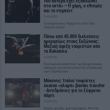
του πατέρα έχει εξαπλωθεί
στα οστά» – Η χάρη, ο εθισμός
και το ντιμπέιτ
ΣΉΜΕΡΑ
«Σοκαρίστηκα. Ήξερα ότι κάτι δεν
πήγαινε καλά»
Πάνω από 45.000 διελεύσεις
ημερησίως στους Ευζώνους:
Μαζική άφιξη τουριστών από
τα Βαλκάνια
ΣΉΜΕΡΑ
Προσωρινή αναστολή των βιομετρικών
ελέγχων για να επισπευστεί η διέλευση
των ταξιδιωτών
Μύκονος: Ιταλοί τουρίστες
έκαναν «κλαμπ» βανάκι transfer
‑ Αντιδράσεις για το ξέφρενο
πάρτι
ΣΉΜΕΡΑ
Χοροί, φωνές, φωτογραφίες: Λες και