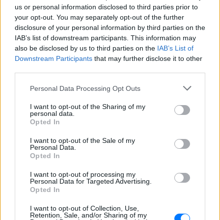
us or personal information disclosed to third parties prior to
Remember, remember the Fifth of November,
your opt-out. You may separately opt-out of the further
disclosure of your personal information by third parties on the
The Gunpowder Treason and Plot,
IAB’s list of downstream participants. This information may
I know of no reason
also be disclosed by us to third parties on the
IAB’s List of
Why the Gunpowder Treason
Downstream Participants
that may further disclose it to other
Should ever be forgot.
third parties.
Personal Data Processing Opt Outs
I want to opt-out of the Sharing of my
personal data.
Opted In
I want to opt-out of the Sale of my
Personal Data.
Opted In
I want to opt-out of processing my
Personal Data for Targeted Advertising.
Opted In
I want to opt-out of Collection, Use,
Retention, Sale, and/or Sharing of my