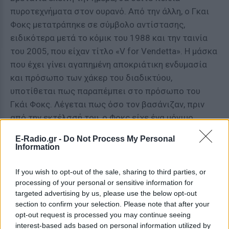
πυροτεχνήματα στον ουρανό. Από την άλλη, ο Γκαι
Φοκς μετατράπηκε σε σύμβολο αντίστασης,
ειδικότερα μετά το κόμικ του 1988 και την ταινία
του 2005, που είχαν τίτλο «V for Vendetta». Η μάσκα
που έχει γίνει αγαπημένη αποκριάτικη ενδυμασία
και πρόσωπο των χάκερ του διαδικτύου,
υποτίθεται πως παραπέμπει στο πρόσωπο του
Γκάι Φοκς. Λέγεται πως όσο τον βασάνιζαν, πριν
από την εκτέλσσή του, ο Φοκς είχε ένα μόνιμο
χαμόγελο ζωγραφισμένο στο πρόσωπό του.
E-Radio.gr -
Do Not Process My Personal
Information
If you wish to opt-out of the sale, sharing to third parties, or
@themarysue.com
processing of your personal or sensitive information for
targeted advertising by us, please use the below opt-out
Ένας γνωστός στίχος που ακουγόταν στην ταινία,
section to confirm your selection. Please note that after your
ανήκε σε ένα τραγούδι για τους εορτασμούς της
opt-out request is processed you may continue seeing
«Νύχτας του Γκάι Φοκς». Και έλεγε μεταξύ άλλων:
interest-based ads based on personal information utilized by