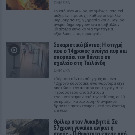
ΣΉΜΕΡΑ
Το επόμενο 48ωρο, επομένως, απαιτεί
αυξημένη προσοχή, καθώς οι υψηλές
θερμοκρασίες, η ξηρασία και οι ισχυροί
άνεμοι δημιουργούν ένα περιβάλλον
ιδιαίτερα ευνοϊκό για την ταχεία
εξάπλωση μιας πυρκαγιάς
Σοκαριστικό βίντεο: Η στιγμή
που ο 14χρονος ανοίγει πυρ και
σκορπάει τον θάνατο σε
σχολείο στη Ταϊλάνδη
ΣΉΜΕΡΑ
«Θέρισε» πέντε καθηγητές και ένα
12χρονο κοριτσάκι, ενώ νωρίτερα είχε
σκοτώσει τον παππού και τη γιαγιά του -
Περισσότερα από 20 άτομα
τραυματίστηκαν από την επίθεση, οι 10
σε κρίσιμη κατάσταση - Ο ανήλικος
δράστης αυτοκτόνησε μετά την ένοπλη
επίθεση
Θρίλερ στον Λυκαβηττό: Σε
57χρονη γυναίκα ανήκει η
σορός ‑ Πιθανότατα έπεσε από