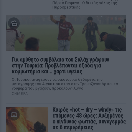
Πόρτο Γερμενό - Ο διττός ρόλος της
Πυροσβεστικής
Για αμύθητο συμβόλαιο του Σαλάχ γράφουν
στην Τουρκία: Προβλέπονται έξοδα για
κομμωτήρια και... χαρτί υγείας
Οι Τούρκοί αναφέρουν τα οικονομικά δεδομένα της
μεταγραφής του Αιγύπτιου σταρ στην Τραμπζονσπόρ και τα
νούμερα που βγάζουν, προκαλούν ίλιγγο
ΣΉΜΕΡΑ
Καιρός «hot – dry – windy» τις
επόμενες 48 ώρες: Αυξημένος
ο κίνδυνος φωτιάς, συναγερμός
σε 6 περιφέρειες