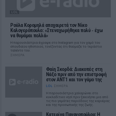
LOL
Ρούλα Κορομηλά αποχαιρετά τον Νίκο
Καλογερόπουλο: «Στεναχωρήθηκα πολύ ‑ έχω
να θυμάμαι πολλά»
Η παρουσιάστρια έγραψε στο Instagram για τον χαμό του
σπουδαίου ηθοποιού, τονίζοντας ότι θαύμαζε το τεράστιο
ταλέντο του.
ΣΉΜΕΡΑ
Φαίη Σκορδά: Διακοπές στη
Νάξο πριν από την επιστροφή
στον ΑΝΤ1 και τον γάμο της
LOL
ΣΉΜΕΡΑ
Η παρουσιάστρια χαλαρώνει στο
κυκλαδίτικο νησί πριν ξεκινήσει μια από
τις πιο γεμάτες περιόδους της καριέρας
και της προσωπικής της ζωής.
Κατερίνα Παναγοπούλου: Η