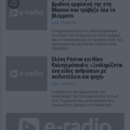
βραδινή εμφάνισή της στη
Μύκονο που τράβηξε όλα τα
βλέμματα
LOL
ΣΉΜΕΡΑ
Η παρουσιάστρια του MEGA βρέθηκε
στο Νησί των Ανέμων για πέντε ημέρες
και εντυπωσίασε με το vacation look της,
αρνούμενη να σχολιάσει τηλεοπτικές
εξελίξεις.
Ελένη Ράντου για Νίκο
Καλογερόπουλο: «Ξεκληρίζεται
ένα είδος ανθρώπων με
ανιδιοτέλεια και ψυχή»
LOL
ΣΉΜΕΡΑ
Η ηθοποιός αποχαιρέτησε τον
συνάδελφό της που έφυγε από τη ζωή
στα 74 χρόνια του, μοιραζόμενη ένα
συγκινητικό μήνυμα στο Facebook.