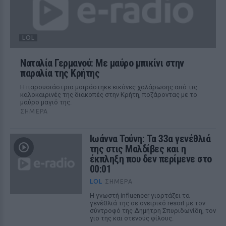
LOL
Ναταλία Γερμανού: Με μαύρο μπικίνι στην
παραλία της Κρήτης
Η παρουσιάστρια μοιράστηκε εικόνες χαλάρωσης από τις
καλοκαιρινές της διακοπές στην Κρήτη, ποζάροντας με το
μαύρο μαγιό της.
ΣΉΜΕΡΑ
Ιωάννα Τούνη: Τα 33α γενέθλιά
της στις Μαλδίβες και η
έκπληξη που δεν περίμενε στο
00:01
LOL
ΣΉΜΕΡΑ
Η γνωστή influencer γιορτάζει τα
γενέθλιά της σε ονειρικό resort με τον
σύντροφό της Δημήτρη Σπυριδωνίδη, τον
γιο της και στενούς φίλους.