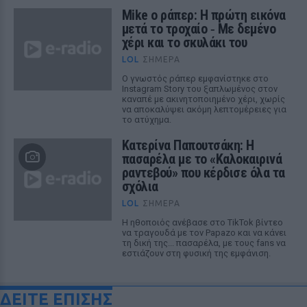
Mike ο ράπερ: Η πρώτη εικόνα
μετά το τροχαίο ‑ Με δεμένο
χέρι και το σκυλάκι του
LOL
ΣΉΜΕΡΑ
Ο γνωστός ράπερ εμφανίστηκε στο
Instagram Story του ξαπλωμένος στον
καναπέ με ακινητοποιημένο χέρι, χωρίς
να αποκαλύψει ακόμη λεπτομέρειες για
το ατύχημα.
Κατερίνα Παπουτσάκη: Η
πασαρέλα με το «Καλοκαιρινά
ραντεβού» που κέρδισε όλα τα
σχόλια
LOL
ΣΉΜΕΡΑ
Η ηθοποιός ανέβασε στο TikTok βίντεο
να τραγουδά με τον Papazo και να κάνει
τη δική της... πασαρέλα, με τους fans να
εστιάζουν στη φυσική της εμφάνιση.
ΔΕΙΤΕ ΕΠΙΣΗΣ