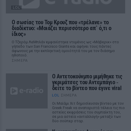
LOL
Ο σωσίας του Τομ Κρουζ που «τρέλανε» το
διαδίκτυο: «Μοιάζει περισσότερο απ` ό,τι ο
ίδιος»
Ο Τζερόμ ΛεΜπλάν εμφανίστηκε ντυμένος ως «Μάβερικ» στο
γήπεδο των San Francisco Giants και αφήνει τους πάντες
άφωνους με την εκπληκτική ομοιότητά του με τον διάσημο
ηθοποιό.
ΣΉΜΕΡΑ
Ο Αντετοκούνμπο μιμήθηκε τις
γκριμάτσες του Αντεμπάγιο ‑
δείτε το βίντεο που έγινε viral
LOL
ΣΉΜΕΡΑ
Οι Μαϊάμι Χιτ δημοσίευσαν βίντεο με τον
Greek Freak να αναπαριστά τέλεια τις πιο
αστείες εκφράσεις του συμπαίκτη του,
σε μια αστεία «ανταλλαγή» μεταξύ των
δύο σούπερ σταρ.