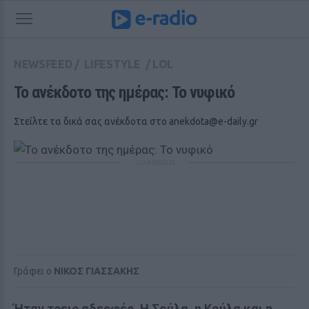
NEWSFEED
/
LIFESTYLE
/
LOL
Το ανέκδοτο της ημέρας: Το νυφικό 
Στείλτε τα δικά σας ανέκδοτα στο
anekdota@e-daily.gr
ΔΙΑΦΗΜΙΣΗ
Γράφει ο
ΝΙΚΟΣ ΓΙΑΣΣΑΚΗΣ
Ήταν τρεις αδερφές. Η Σούλα, η Κούλα και η