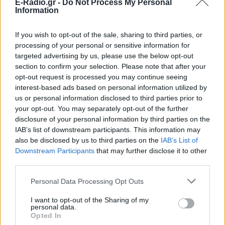
E-Radio.gr -
Do Not Process My Personal
Information
If you wish to opt-out of the sale, sharing to third parties, or
processing of your personal or sensitive information for
Το ανέκδοτο της ημέρας:
targeted advertising by us, please use the below opt-out
Ψάχνοντας το Μιχάλη
section to confirm your selection. Please note that after your
LOL
ΠΡΙΝ 353 ΕΒΔΟΜΆΔΕΣ
opt-out request is processed you may continue seeing
interest-based ads based on personal information utilized by
us or personal information disclosed to third parties prior to
your opt-out. You may separately opt-out of the further
disclosure of your personal information by third parties on the
Το ανέκδοτο της ημέρας:
IAB’s list of downstream participants. This information may
«Μπαρούτιασε» ο οδηγός
also be disclosed by us to third parties on the
IAB’s List of
Downstream Participants
LOL
that may further disclose it to other
ΠΡΙΝ 353 ΕΒΔΟΜΆΔΕΣ
third parties.
Personal Data Processing Opt Outs
I want to opt-out of the Sharing of my
ΔΙΑΦΗΜΙΣΗ
personal data.
Opted In