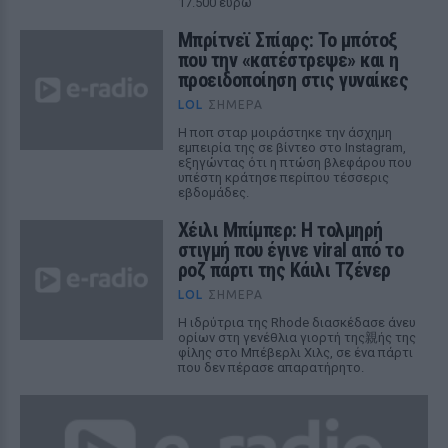
17.500 ευρώ
Μπρίτνεϊ Σπίαρς: Το μπότοξ
που την «κατέστρεψε» και η
προειδοποίηση στις γυναίκες
LOL
ΣΉΜΕΡΑ
Η ποπ σταρ μοιράστηκε την άσχημη
εμπειρία της σε βίντεο στο Instagram,
εξηγώντας ότι η πτώση βλεφάρου που
υπέστη κράτησε περίπου τέσσερις
εβδομάδες.
Χέιλι Μπίμπερ: Η τολμηρή
στιγμή που έγινε viral από το
ροζ πάρτι της Κάιλι Τζένερ
LOL
ΣΉΜΕΡΑ
Η ιδρύτρια της Rhode διασκέδασε άνευ
ορίων στη γενέθλια γιορτή της親ής της
φίλης στο Μπέβερλι Χιλς, σε ένα πάρτι
που δεν πέρασε απαρατήρητο.