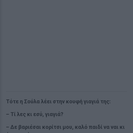
Τότε η Σούλα λέει στην κουφή γιαγιά της:
– Τί λες κι εσύ, γιαγιά?
– Δε βαριέσαι κορίτσι μου, καλό παιδί να ναι κι