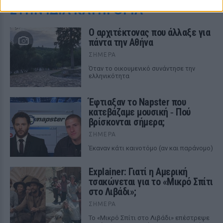
ΣΤΗΝ ΙΔΙΑ ΚΑΤΗΓΟΡΙΑ
Ο αρχιτέκτονας που άλλαξε για
πάντα την Αθήνα
ΣΉΜΕΡΑ
Όταν το οικουμενικό συνάντησε την
ελληνικότητα
Έφτιαξαν το Napster που
κατεβάζαμε μουσική ‑ Πού
βρίσκονται σήμερα;
ΣΉΜΕΡΑ
Έκαναν κάτι καινοτόμο (αν και παράνομο)
Explainer: Γιατί η Αμερική
τσακώνεται για το «Μικρό Σπίτι
στο Λιβάδι»;
ΣΉΜΕΡΑ
Το «Μικρό Σπίτι στο Λιβάδι» επέστρεψε