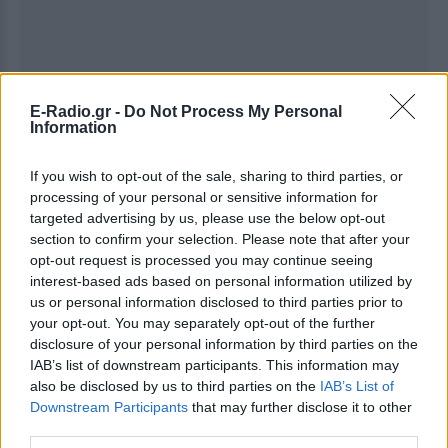
E-Radio.gr -
Do Not Process My Personal
Information
If you wish to opt-out of the sale, sharing to third parties, or
processing of your personal or sensitive information for
Ακολουθήστε το E-Radio.gr στο
Google News
targeted advertising by us, please use the below opt-out
και μάθετε πρώτοι
τα πιο hot νέα
.
section to confirm your selection. Please note that after your
opt-out request is processed you may continue seeing
Εσύ μπήκες στο E-Daily.gr; Τα νέα της ημέρας
interest-based ads based on personal information utilized by
και ότι σου κάνει κλικ!
us or personal information disclosed to third parties prior to
your opt-out. You may separately opt-out of the further
Ακολουθήστε το E-Radio.gr και στο Instagram
disclosure of your personal information by third parties on the
IAB’s list of downstream participants. This information may
ΔΙΑΦΗΜΙΣΗ
also be disclosed by us to third parties on the
IAB’s List of
Downstream Participants
that may further disclose it to other
third parties.