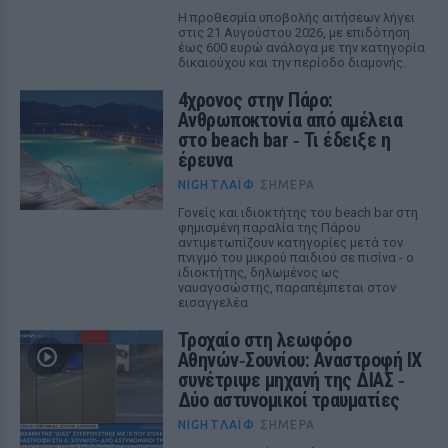
Η προθεσμία υποβολής αιτήσεων λήγει
στις 21 Αυγούστου 2026, με επιδότηση
έως 600 ευρώ ανάλογα με την κατηγορία
δικαιούχου και την περίοδο διαμονής.
4χρονος στην Πάρο:
Ανθρωποκτονία από αμέλεια
στο beach bar ‑ Τι έδειξε η
έρευνα
NIGHTΛΆΙΦ
ΣΉΜΕΡΑ
Γονείς και ιδιοκτήτης του beach bar στη
φημισμένη παραλία της Πάρου
αντιμετωπίζουν κατηγορίες μετά τον
πνιγμό του μικρού παιδιού σε πισίνα - ο
ιδιοκτήτης, δηλωμένος ως
ναυαγοσώστης, παραπέμπεται στον
εισαγγελέα
Τροχαίο στη λεωφόρο
Αθηνών‑Σουνίου: Αναστροφή ΙΧ
συνέτριψε μηχανή της ΔΙΑΣ ‑
Δύο αστυνομικοί τραυματίες
NIGHTΛΆΙΦ
ΣΉΜΕΡΑ