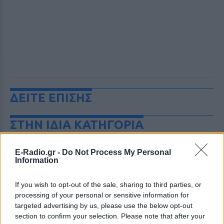
ΔΕΙΤΕ ΕΠΙΣΗΣ
ΣΤΗΝ ΙΔΙΑ ΚΑΤΗΓΟΡΙΑ
Επιτρέπεται να προσπεράσεις
E-Radio.gr -
Do Not Process My Personal
περιπολικό; Τι λέει ο ΚΟΚ που
Information
οι περισσότεροι αγνοούν
NIGHTΛΆΙΦ
ΣΉΜΕΡΑ
If you wish to opt-out of the sale, sharing to third parties, or
Ο Κώδικας Οδικής Κυκλοφορίας δεν
processing of your personal or sensitive information for
απαγορεύει την προσπέραση οχήματος
targeted advertising by us, please use the below opt-out
της αστυνομίας, αλλά ισχύουν
section to confirm your selection. Please note that after your
συγκεκριμένοι κανόνες που κάθε οδηγός
πρέπει να γνωρίζει.