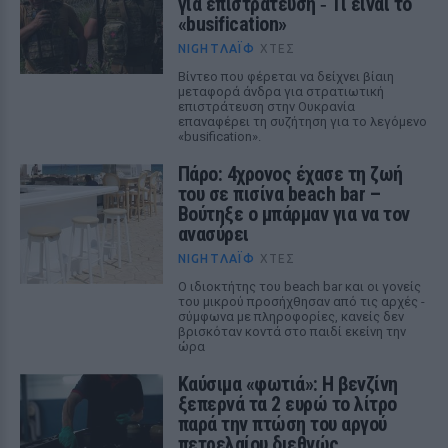
για επιστράτευση ‑ Τι είναι το
«busification»
NIGHTΛΆΙΦ
ΧΤΕΣ
Βίντεο που φέρεται να δείχνει βίαιη
μεταφορά άνδρα για στρατιωτική
επιστράτευση στην Ουκρανία
επαναφέρει τη συζήτηση για το λεγόμενο
«busification».
Πάρο: 4χρονος έχασε τη ζωή
του σε πισίνα beach bar –
Βούτηξε ο μπάρμαν για να τον
ανασύρει
NIGHTΛΆΙΦ
ΧΤΕΣ
Ο ιδιοκτήτης του beach bar και οι γονείς
του μικρού προσήχθησαν από τις αρχές -
σύμφωνα με πληροφορίες, κανείς δεν
βρισκόταν κοντά στο παιδί εκείνη την
ώρα
Καύσιμα «φωτιά»: Η βενζίνη
ξεπερνά τα 2 ευρώ το λίτρο
παρά την πτώση του αργού
πετρελαίου διεθνώς