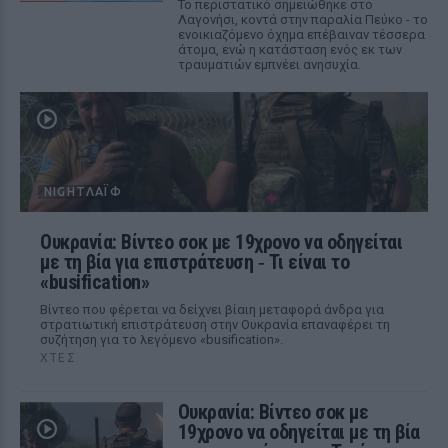
Το περιστατικό σημειώθηκε στο
Λαγονήσι, κοντά στην παραλία Πεύκο - το
ενοικιαζόμενο όχημα επέβαιναν τέσσερα
άτομα, ενώ η κατάσταση ενός εκ των
τραυματιών εμπνέει ανησυχία.
NIGHTΛΆΙΦ
Ουκρανία: Βίντεο σοκ με 19χρονο να οδηγείται
με τη βία για επιστράτευση ‑ Τι είναι το
«busification»
Βίντεο που φέρεται να δείχνει βίαιη μεταφορά άνδρα για
στρατιωτική επιστράτευση στην Ουκρανία επαναφέρει τη
συζήτηση για το λεγόμενο «busification».
ΧΤΕΣ
Ουκρανία: Βίντεο σοκ με
19χρονο να οδηγείται με τη βία