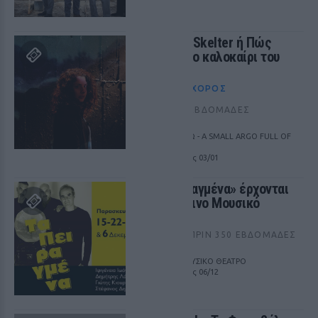
«Healter Skelter ή Πώς
πέθανε το καλοκαίρι του
έρωτα»
ΘΈΑΤΡΟ+ΧΟΡΌΣ
ΠΡΙΝ 351 ΕΒΔΟΜΆΔΕΣ
ΘΕΑΤΡΟ ΑΡΓΩ - A SMALL ARGO FULL OF
ART
από 23/11 έως 03/01
«Τα Πειραγμένα» έρχονται
στο Γυάλινο Μουσικό
Θέατρο
ΜΟΥΣΙΚΉ
ΠΡΙΝ 350 ΕΒΔΟΜΆΔΕΣ
ΓΥΑΛΙΝΟ ΜΟΥΣΙΚΟ ΘΕΑΤΡΟ
από 15/11 έως 06/12