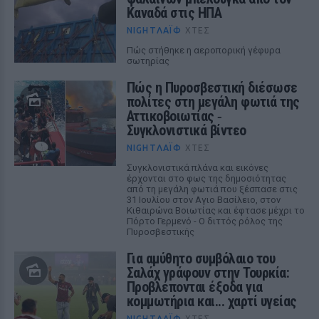
Καναδά στις ΗΠΑ
NIGHTΛΆΙΦ
ΧΤΕΣ
Πώς στήθηκε η αεροπορική γέφυρα
σωτηρίας
Πώς η Πυροσβεστική διέσωσε
πολίτες στη μεγάλη φωτιά της
Αττικοβοιωτίας ‑
Συγκλονιστικά βίντεο
NIGHTΛΆΙΦ
ΧΤΕΣ
Συγκλονιστικά πλάνα και εικόνες
έρχονται στο φως της δημοσιότητας
από τη μεγάλη φωτιά που ξέσπασε στις
31 Ιουλίου στον Αγιο Βασίλειο, στον
Κιθαιρώνα Βοιωτίας και έφτασε μέχρι το
Πόρτο Γερμενό - Ο διττός ρόλος της
Πυροσβεστικής
Για αμύθητο συμβόλαιο του
Σαλάχ γράφουν στην Τουρκία:
Προβλέπονται έξοδα για
κομμωτήρια και... χαρτί υγείας
NIGHTΛΆΙΦ
ΧΤΕΣ