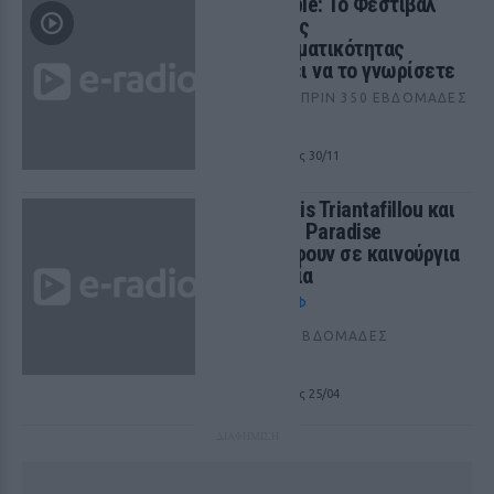
GRBossible: Το Φεστιβάλ
Νεοφυούς
Επιχειρηματικότητας
περιμένει να το γνωρίσετε
CITYΛΆΙΦ
ΠΡΙΝ 350 ΕΒΔΟΜΆΔΕΣ
ΑΘΗΝΑ
από 29/11 έως 30/11
Ο Thodoris Triantafillou και
το Space Paradise
επιστρέφουν σε καινούργια
τοποθεσία
NIGHTΛΆΙΦ
ΠΡΙΝ 350 ΕΒΔΟΜΆΔΕΣ
ΑΘΗΝΑ
από 30/11 έως 25/04
ΔΙΑΦΗΜΙΣΗ