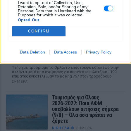
I want to opt-out of Collection, Use,
Retention, Sale, and/or Sharing of my
Personal Data that Is Unrelated with the
Purposes for which it was collected.
Opted Out
CONFIRM
NIGHTΛΆΙΦ
Πανικός στο αεροδρόμιο της Ατλάντα:
Data Deletion
Data Access
Privacy Policy
Εκκενώθηκε αεροσκάφος με τσουλήθρες
έκτακτης ανάγκης
Πτήση με προορισμό το Ορλάντο επέστρεψε εκτάκτως στην
Ατλάντα μετά από αναφορές για καπνό στο πιλοτήριο - 199
επιβάτες εγκατέλειψαν το Boeing 757 στον τροχόδρομο.
ΣΉΜΕΡΑ
Τουρισμός για Όλους
2026‑2027: Ποια ΑΦΜ
υποβάλλουν αιτήσεις σήμερα
(9/8) – Όλα όσα πρέπει να
ξέρετε
NIGHTΛΆΙΦ
ΣΉΜΕΡΑ