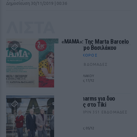
Δημοσίευση 30/11/2019 | 00:36
ΛΙΣΤΑ
«ΜΑΜΑ»: Της Marta Barcelo
στο Θέατρο Βασιλάκου
ΘΈΑΤΡΟ+ΧΟΡΌΣ
ΠΡΙΝ 352 ΕΒΔΟΜΆΔΕΣ
ΘΕΑΤΡΟ ΒΑΣΙΛΑΚΟΥ
από 01/10 έως 17/12
Οι The Charms για δυο
συναυλίες στο Tiki
ΜΟΥΣΙΚΉ
ΠΡΙΝ 351 ΕΒΔΟΜΆΔΕΣ
TIKI BAR
από 28/11 έως 05/12