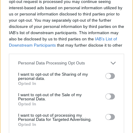
opt-out request is processed you may continue seeing
interest-based ads based on personal information utilized by
Επίθεση στον Ερυθρό Σταυρό:
us or personal information disclosed to third parties prior to
Ασθενής χτύπησε νοσηλεύτρια
your opt-out. You may separately opt-out of the further
σε πόρτες ‑ Τι καταγγέλλει η
disclosure of your personal information by third parties on the
ΠΟΕΔΗΝ για τους φύλακες
IAB’s list of downstream participants. This information may
NIGHTΛΆΙΦ
ΣΉΜΕΡΑ
also be disclosed by us to third parties on the
IAB’s List of
Το περιστατικό βίας στα Επείγοντα
Downstream Participants
that may further disclose it to other
σημειώθηκε τα ξημερώματα του
third parties.
Σαββάτου - ο πρόεδρος της ΠΟΕΔΗΝ
Μιχάλης Γιαννάκος ζητά ουσιαστικά
μέτρα προστασίας για το νοσηλευτικό
Personal Data Processing Opt Outs
προσωπικό
I want to opt-out of the Sharing of my
Πάρος: Κλειστό το beach bar
personal data.
όπου πνίγηκε ο 4χρονος –
Opted In
Δικογραφία για ανθρωποκτονία
από αμέλεια
I want to opt-out of the Sale of my
Personal Data.
NIGHTΛΆΙΦ
ΣΉΜΕΡΑ
Opted In
Ο ιδιοκτήτης της επιχείρησης κρατείται
I want to opt-out of processing my
και αναμένεται να οδηγηθεί στον
Personal Data for Targeted Advertising.
εισαγγελέα, ενώ οι γονείς του παιδιού
Opted In
αφέθηκαν ελεύθεροι μετά τη
σχηματισθείσα δικογραφία.