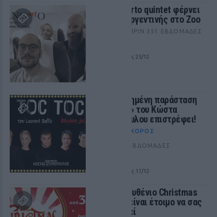
To Tangarto quintet φέρνει
άρωμα Αργεντινής στο Zoo
ΜΟΥΣΙΚΉ
ΠΡΙΝ 351 ΕΒΔΟΜΆΔΕΣ
THE ZOO
από 27/11 έως 25/12
Η επιτυχημένη παράσταση
«Toc Toc» του Κώστα
Σπυρόπουλου επιστρέφει!
ΘΈΑΤΡΟ+ΧΟΡΌΣ
ΠΡΙΝ 351 ΕΒΔΟΜΆΔΕΣ
ΘΕΑΤΡΟ ΗΒΗ
από 25/11 έως 17/12
Το παραμυθένιο Christmas
Factory είναι έτοιμο να σας
υποδεχτεί