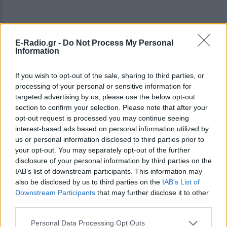
E-Radio.gr -
Do Not Process My Personal
Information
ΔΕΙΤΕ ΕΠΙΣΗΣ
If you wish to opt-out of the sale, sharing to third parties, or
ΣΤΗΝ ΙΔΙΑ ΚΑΤΗΓΟΡΙΑ
processing of your personal or sensitive information for
targeted advertising by us, please use the below opt-out
section to confirm your selection. Please note that after your
Πάνω από 45.000 διελεύσεις
opt-out request is processed you may continue seeing
ημερησίως στους Ευζώνους:
interest-based ads based on personal information utilized by
Μαζική άφιξη τουριστών από
us or personal information disclosed to third parties prior to
τα Βαλκάνια
your opt-out. You may separately opt-out of the further
ΘΈΑΤΡΟ+ΧΟΡΌΣ
ΣΉΜΕΡΑ
disclosure of your personal information by third parties on the
Προσωρινή αναστολή των βιομετρικών
IAB’s list of downstream participants. This information may
ελέγχων για να επισπευστεί η διέλευση
also be disclosed by us to third parties on the
IAB’s List of
των ταξιδιωτών
Downstream Participants
that may further disclose it to other
Μύκονος: Ιταλοί τουρίστες
third parties.
έκαναν «κλαμπ» βανάκι transfer
‑ Αντιδράσεις για το ξέφρενο
Personal Data Processing Opt Outs