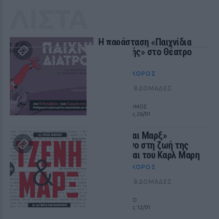
ΛΙΣΤΑ
Η παράσταση «Παιχνίδια
Διατροφής» στο Θέατρο
Σταθμός
ΘΈΑΤΡΟ+ΧΟΡΌΣ
ΠΡΙΝ 352 ΕΒΔΟΜΆΔΕΣ
ΘΕΑΤΡΟ ΣΤΑΘΜΟΣ
από 13/10 έως 26/01
«Τζένη και Μαρξ»
βασισμένο στη ζωή της
Τζένης και του Καρλ Μαρη
ΘΈΑΤΡΟ+ΧΟΡΌΣ
ΠΡΙΝ 352 ΕΒΔΟΜΆΔΕΣ
ΘΕΑΤΡΟ OLVIO
από 09/11 έως 12/01