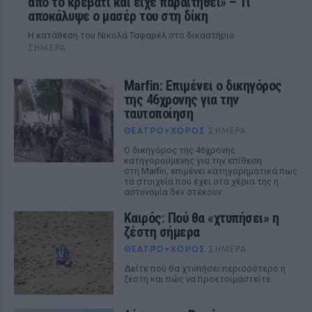
από το κρεβάτι και είχε παραιτηθεί» – Τι
αποκάλυψε ο μασέρ του στη δίκη
Η κατάθεση του Νικολά Ταφαρέλ στο δικαστήριο
ΣΉΜΕΡΑ
Marfin: Επιμένει ο δικηγόρος
της 46χρονης για την
ταυτοποίηση
ΘΈΑΤΡΟ+ΧΟΡΌΣ
ΣΉΜΕΡΑ
Ο δικηγόρος της 46χρονης
κατηγορούμενης για την επίθεση
στη Marfin, επιμένει κατηγορηματικά πως
τα στοιχεία που έχει στα χέρια της η
αστυνομία δεν στέκουν.
Καιρός: Πού θα «χτυπήσει» η
ζέστη σήμερα
ΘΈΑΤΡΟ+ΧΟΡΌΣ
ΣΉΜΕΡΑ
Δείτε πού θα χτυπήσει περισσότερο η
ζέστη και πώς να προετοιμαστείτε