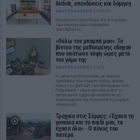
Airbnb, επενδύσεις και δόμηση
ΘΈΑΤΡΟ+ΧΟΡΌΣ
ΣΉΜΕΡΑ
Επιμένουν οι ξενοδόχοι ότι ο πυρήνας
των περιορισμών παραμένει
αμετάβλητος
«Θέλω τον μπαμπά μου»: Το
βίντεο της μεθυσμένης οδηγού
που σκότωσε νύφη ώρες μετά
τον γάμο της
ΘΈΑΤΡΟ+ΧΟΡΌΣ
ΧΤΕΣ
Η Jamie Lee Komoroski, με αλκοόλ
τριπλάσιο του νόμιμου ορίου, έπεσε
πάνω στο golf cart των νεόνυμφων στο
Folly Beach - τώρα νέο υλικό από το
αστυνομικό τμήμα αποκαλύπτει τη
συμπεριφορά της λίγο μετά τη μοιραία
σύγκρουση
Τροχαίο στις Σέρρες: «Έχασα τη
γυναίκα και το παιδί μου, τα
έχασα όλα» ‑ Ο πόνος του
πατέρα