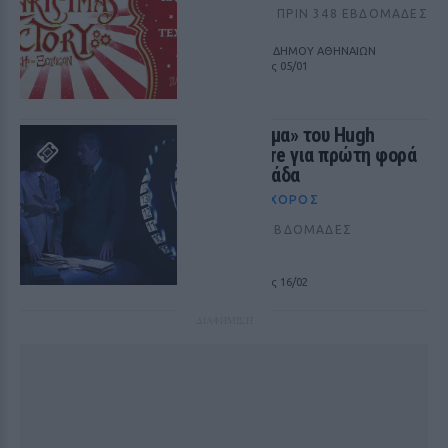
ΦΕΣΤΙΒΆΛ
ΠΡΙΝ 348 ΕΒΔΟΜΆΔΕΣ
ΤΕΧΝΟΠΟΛΗ ΔΗΜΟΥ ΑΘΗΝΑΙΩΝ
από 30/11 έως 05/01
Το «Αίνιγμα» του Hugh
Whitemore για πρώτη φορά
στην Ελλάδα
ΘΈΑΤΡΟ+ΧΟΡΌΣ
ΠΡΙΝ 348 ΕΒΔΟΜΆΔΕΣ
BIOS
από 05/12 έως 16/02
ΔΙΑΦΗΜΙΣΗ