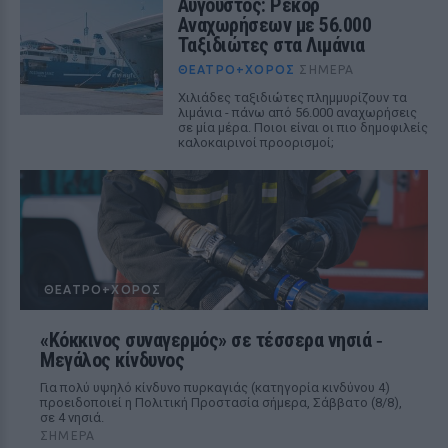
Αύγουστος: Ρεκόρ
Αναχωρήσεων με 56.000
Ταξιδιώτες στα Λιμάνια
ΘΈΑΤΡΟ+ΧΟΡΌΣ
ΣΉΜΕΡΑ
Χιλιάδες ταξιδιώτες πλημμυρίζουν τα
λιμάνια - πάνω από 56.000 αναχωρήσεις
σε μία μέρα. Ποιοι είναι οι πιο δημοφιλείς
καλοκαιρινοί προορισμοί;
ΘΈΑΤΡΟ+ΧΟΡΌΣ
«Κόκκινος συναγερμός» σε τέσσερα νησιά ‑
Μεγάλος κίνδυνος
Για πολύ υψηλό κίνδυνο πυρκαγιάς (κατηγορία κινδύνου 4)
προειδοποιεί η Πολιτική Προστασία σήμερα, Σάββατο (8/8),
σε 4 νησιά.
ΣΉΜΕΡΑ