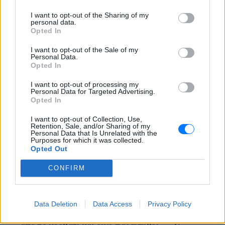
πάρτι
I want to opt-out of the Sharing of my
ΘΈΑΤΡΟ+ΧΟΡΌΣ
ΣΉΜΕΡΑ
personal data.
Opted In
Χοροί, φωνές, φωτογραφίες: Λες και
ήταν σε κλαμπ
I want to opt-out of the Sale of my
«Δεν δεχόμαστε τελεσίγραφα»:
Personal Data.
Opted In
Η απάντηση της Ιταλίας στην
Ισπανία
I want to opt-out of processing my
Personal Data for Targeted Advertising.
ΘΈΑΤΡΟ+ΧΟΡΌΣ
ΣΉΜΕΡΑ
Opted In
Αμετάπειστη παραμένει η ιταλική
κυβέρνηση
I want to opt-out of Collection, Use,
Retention, Sale, and/or Sharing of my
Personal Data that Is Unrelated with the
Purposes for which it was collected.
Opted Out
CONFIRM
ΘΈΑΤΡΟ+ΧΟΡΌΣ
Data Deletion
Data Access
Privacy Policy
Μαραντόνα: «Ήταν πρησμένος, δεν σηκωνόταν