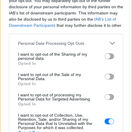
your opt-out. You may separately opt-out of the further
και μάθετε πρώτοι
τα πιο hot νέα
.
disclosure of your personal information by third parties on the
IAB’s list of downstream participants. This information may
Εσύ μπήκες στο E-Daily.gr; Τα νέα της ημέρας
also be disclosed by us to third parties on the
IAB’s List of
και ότι σου κάνει κλικ!
Downstream Participants
that may further disclose it to other
third parties.
Ακολουθήστε το E-Radio.gr και στο Instagram
Personal Data Processing Opt Outs
ΔΙΑΦΗΜΙΣΗ
I want to opt-out of the Sharing of my
personal data.
Opted In
I want to opt-out of the Sale of my
Personal Data.
Opted In
I want to opt-out of processing my
Personal Data for Targeted Advertising.
Opted In
I want to opt-out of Collection, Use,
Retention, Sale, and/or Sharing of my
Personal Data that Is Unrelated with the
Purposes for which it was collected.