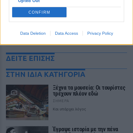
Opted Out
CONFIRM
Data Deletion
Data Access
Privacy Policy
ΔΕΙΤΕ ΕΠΙΣΗΣ
ΣΤΗΝ ΙΔΙΑ ΚΑΤΗΓΟΡΙΑ
Ξέχνα τα μουσεία: Οι τουρίστες
τρέχουν πλέον εδώ
ΣΉΜΕΡΑ
Και υπάρχει λόγος
Έγραψε ιστορία με την πένα