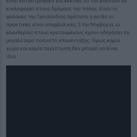
είναι καταστροφικό για εκείνες να τον βλέπουν να
κυκλοφορεί στους δρόμους της πόλης. Είναι οι
φυλακές της Γροιλανδίας πρότυπο ή αυτές οι
πρακτικές είναι υπερβολικές; Στην Νορβηγία, οι
ελευθερίες στους κρατουμένους έχουν οδηγήσει σε
μεγαλύτερο ποσοστό επανένταξης. Όμως καμία
χώρα και καμία περίπτωση δεν μπορεί να έιναι
ίδια...