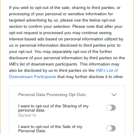
If you wish to opt-out of the sale, sharing to third parties, or
processing of your personal or sensitive information for
targeted advertising by us, please use the below opt-out
section to confirm your selection. Please note that after your
opt-out request is processed you may continue seeing
interest-based ads based on personal information utilized by
us or personal information disclosed to third parties prior to
your opt-out. You may separately opt-out of the further
disclosure of your personal information by third parties on the
IAB’s list of downstream participants. This information may
also be disclosed by us to third parties on the
IAB’s List of
Downstream Participants
that may further disclose it to other
third parties.
Personal Data Processing Opt Outs
Ακολουθήστε το E-Radio.gr στο
Google News
και μάθετε πρώτοι
τα πιο hot νέα
.
I want to opt-out of the Sharing of my
personal data.
Opted In
Εσύ μπήκες στο E-Daily.gr; Τα νέα της ημέρας
και ότι σου κάνει κλικ!
I want to opt-out of the Sale of my
Personal Data.