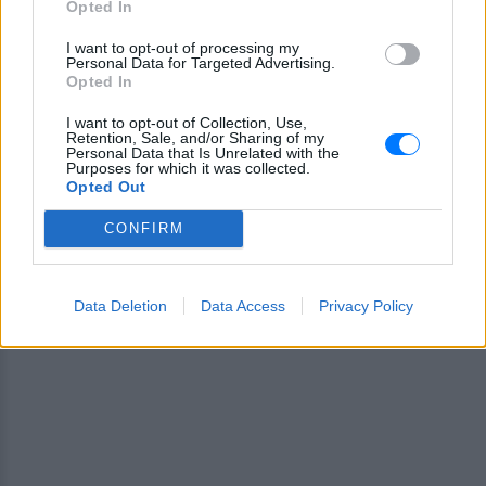
Opted In
Ακολουθήστε το E-Radio.gr και στο Instagram
I want to opt-out of processing my
ΔΙΑΦΗΜΙΣΗ
Personal Data for Targeted Advertising.
Opted In
I want to opt-out of Collection, Use,
Retention, Sale, and/or Sharing of my
Personal Data that Is Unrelated with the
Purposes for which it was collected.
Opted Out
CONFIRM
Data Deletion
Data Access
Privacy Policy