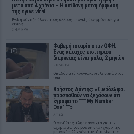
μετά από 4 χρόνια – Η απίθανη μεταμόρφωσή
της έγινε viral
Ενώ φρόντιζε όλους τους άλλους... κανείς δεν φρόντισε για
εκείνη
ΣΉΜΕΡΑ
Φοβερή ιστορία στον ΟΦΗ:
Ένας κάτοχος εισιτηρίου
διαρκείας είναι μόλις 2 μηνών
ΣΉΜΕΡΑ
Οπαδός από κούνια κυριολεκτικά στον
ΟΦΗ
Χρήστος Δάντης: «Συνάδελφοι
προσπαθούν να ξεχάσουν ότι
έγραψα το """"My Number
One""""»
ΧΤΕΣ
Ο συνθέτης μίλησε ανοιχτά για την
αχαριστία που βιώνει στον χώρο της
μουσικής, 22 χρόνια μετά τη νίκη της