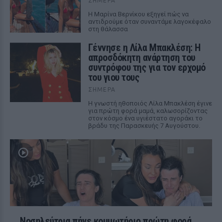
ΣΉΜΕΡΑ
Η Μαρίνα Βερνίκου εξηγεί πώς να
αντιδρούμε όταν συναντάμε λαγοκέφαλο
στη θάλασσα
Γέννησε η Λίλα Μπακλέση: Η
απροσδόκητη ανάρτηση του
συντρόφου της για τον ερχομό
του γιου τους
ΣΉΜΕΡΑ
Η γνωστή ηθοποιός Λίλα Μπακλέση έγινε
για πρώτη φορά μαμά, καλωσορίζοντας
στον κόσμο ένα υγιέστατο αγοράκι το
βράδυ της Παρασκευής 7 Αυγούστου.
Νοσηλεύτρια πήγε κομμωτήριο πρώτη φορά