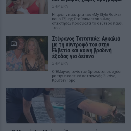
ΣΉΜΕΡΑ
Η πρώην παίκτρια του «My Style Rocks»
και ο Τζίμης Σταθοκωστόπουλος
απέκτησαν πρόσφατα το δεύτερο παιδί
τους
Στέφανος Τσιτσιπάς: Αγκαλιά
με τη σύντροφό του στην
Ελβετία και κοινή βραδινή
έξοδος για δείπνο
ΣΉΜΕΡΑ
Ο Έλληνας τενίστας βρίσκεται σε σχέση
με την εικαστικό καταγωγής Σικάγο,
Κρίστεν Τομς