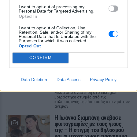
I want to opt-out of processing my
Personal Data for Targeted Advertising.
Opted In
ΔΕΙΤΕ ΕΠΙΣΗΣ
I want to opt-out of Collection, Use,
Retention, Sale, and/or Sharing of my
Personal Data that Is Unrelated with the
Purposes for which it was collected.
ΣΤΗΝ ΙΔΙΑ ΚΑΤΗΓΟΡΙΑ
Opted Out
Διακοπές στη Μύκονο για τη
CONFIRM
Βάλια Χατζηθεοδώρου ‑ οι
φωτογραφίες με μαγιό στην
παραλία
Data Deletion
Data Access
Privacy Policy
ΣΉΜΕΡΑ
Μέσα από ανάρτηση στο Instagram
μοιράστηκε στιγμές από τις
καλοκαιρινές της διακοπές στο νησί των
ανέμων
H Ιωάννα Σιαμπάνη ανέβασε
φωτογραφίες με τους γιους
της – Η στιγμή του θηλασμού
και οι μέρες χωρίς πρόγραμμα