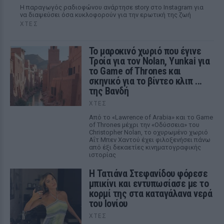
Η παραγωγός ραδιοφώνου ανάρτησε story στο Instagram για
να διαψεύσει όσα κυκλοφορούν για την ερωτική της ζωή
ΧΤΕΣ
Το μαροκινό χωριό που έγινε
Τροία για τον Nolan, Yunkai για
το Game of Thrones και
σκηνικό για το βίντεο κλιπ ...
της Βανδή
ΧΤΕΣ
Από το «Lawrence of Arabia» και το Game
of Thrones μέχρι την «Οδύσσεια» του
Christopher Nolan, το οχυρωμένο χωριό
Αΐτ Μπεν Χαντού έχει φιλοξενήσει πάνω
από έξι δεκαετίες κινηματογραφικής
ιστορίας
Η Τατιάνα Στεφανίδου φόρεσε
μπικίνι και εντυπωσίασε με το
κορμί της στα καταγάλανα νερά
του Ιονίου
ΧΤΕΣ