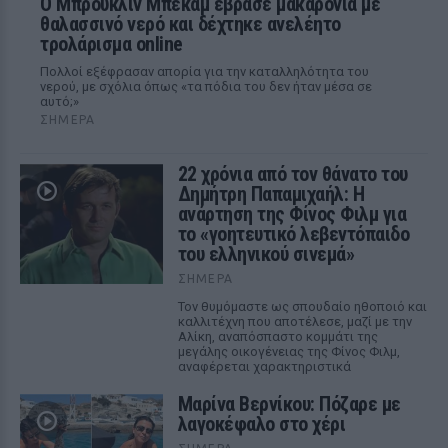
Ο Μπρούκλιν Μπέκαμ έβρασε μακαρόνια με
θαλασσινό νερό και δέχτηκε ανελέητο
τρολάρισμα online
Πολλοί εξέφρασαν απορία για την καταλληλότητα του
νερού, με σχόλια όπως «τα πόδια του δεν ήταν μέσα σε
αυτό;»
ΣΉΜΕΡΑ
22 χρόνια από τον θάνατο του
Δημήτρη Παπαμιχαήλ: Η
ανάρτηση της Φίνος Φιλμ για
το «γοητευτικό λεβεντόπαιδο
του ελληνικού σινεμά»
ΣΉΜΕΡΑ
Τον θυμόμαστε ως σπουδαίο ηθοποιό και
καλλιτέχνη που αποτέλεσε, μαζί με την
Αλίκη, αναπόσπαστο κομμάτι της
μεγάλης οικογένειας της Φίνος Φιλμ,
αναφέρεται χαρακτηριστικά
Μαρίνα Βερνίκου: Πόζαρε με
λαγοκέφαλο στο χέρι