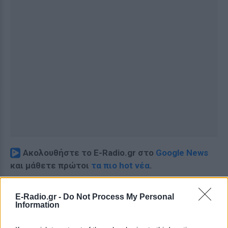
Ακολουθήστε το E-Radio.gr στο
Google News
και μάθετε πρώτοι
τα πιο hot νέα
.
Διαβάστε περισσότερα θέματα για
Μόδα
,
E-Radio.gr -
Do Not Process My Personal
Ομορφιά
,
Σχέσεις
και φυσικά
Celebrities
στο νέο
Information
Pink.gr
!