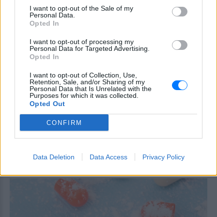
Η συγκάλυψη, οι ταινίες και το «Smoking
Gun»
I want to opt-out of the Sale of my
Personal Data.
Opted In
Το κατακόκκινο σπίτι που
μοιάζει να αιωρείται πάνω από
I want to opt-out of processing my
Personal Data for Targeted Advertising.
το Κάπρι
Opted In
ΠΡΙΝ 5 ΏΡΕΣ
I want to opt-out of Collection, Use,
Ένα αρχιτεκτονικό θαύμα κρυμμένο
Retention, Sale, and/or Sharing of my
στους βράχους
Personal Data that Is Unrelated with the
Purposes for which it was collected.
Το κόλπο τους αποκαλύφθηκε
Opted Out
λίγο πριν φύγουν από το νησί ‑
Το ταξίδι τελείωσε με
CONFIRM
χειροπέδες στο αεροδρόμιο
ΠΡΙΝ 5 ΏΡΕΣ
Data Deletion
Data Access
Privacy Policy
Το «δωρεάν» ταξίδι που τελικά τους
βγήκε πολύ ακριβό