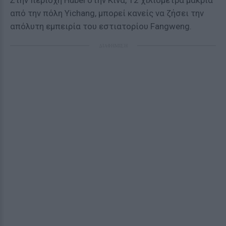
Στην περιοχή Hubei στην Κίνα, 12 χιλιόμετρα μακριά
από την πόλη Yichang, μπορεί κανείς να ζήσει την
απόλυτη εμπειρία του εστιατορίου Fangweng.
ΔΙΑΦΗΜΙΣΗ