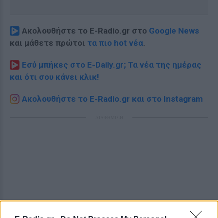
Ακολουθήστε το E-Radio.gr στο
Google News
και μάθετε πρώτοι
τα πιο hot νέα
.
Εσύ μπήκες στο E-Daily.gr; Τα νέα της ημέρας
και ότι σου κάνει κλικ!
Ακολουθήστε το E-Radio.gr και στο Instagram
ΔΙΑΦΗΜΙΣΗ