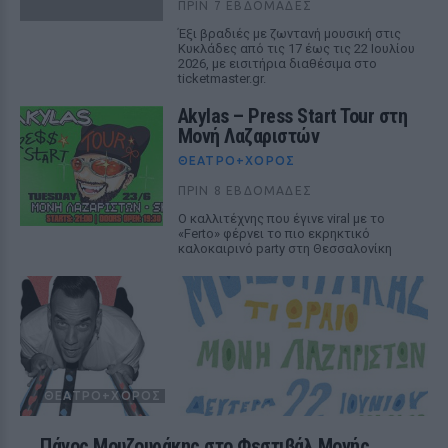
ΠΡΙΝ 7 ΕΒΔΟΜΆΔΕΣ
Έξι βραδιές με ζωντανή μουσική στις
Κυκλάδες από τις 17 έως τις 22 Ιουλίου
2026, με εισιτήρια διαθέσιμα στο
ticketmaster.gr.
Akylas – Press Start Tour στη
Μονή Λαζαριστών
ΘΈΑΤΡΟ+ΧΟΡΌΣ
ΠΡΙΝ 8 ΕΒΔΟΜΆΔΕΣ
Ο καλλιτέχνης που έγινε viral με το
«Ferto» φέρνει το πιο εκρηκτικό
καλοκαιρινό party στη Θεσσαλονίκη
ΘΈΑΤΡΟ+ΧΟΡΌΣ
Πάνος Μουζουράκης στο Φεστιβάλ Μονής