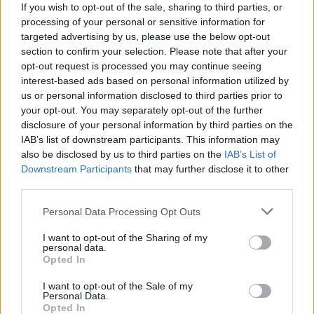
ΔΕΙΤΕ ΕΠΙΣΗΣ
If you wish to opt-out of the sale, sharing to third parties, or
processing of your personal or sensitive information for
targeted advertising by us, please use the below opt-out
ΣΤΗΝ ΙΔΙΑ ΚΑΤΗΓΟΡΙΑ
section to confirm your selection. Please note that after your
opt-out request is processed you may continue seeing
«Κάθε Τρίτη με τον Μόρι»: Η
interest-based ads based on personal information utilized by
μεγάλη θεατρική επιτυχία
us or personal information disclosed to third parties prior to
επιστρέφει στο Θέατρο Ιλίσια
your opt-out. You may separately opt-out of the further
ΘΈΑΤΡΟ+ΧΟΡΌΣ
disclosure of your personal information by third parties on the
IAB’s list of downstream participants. This information may
ΠΡΙΝ 7 ΕΒΔΟΜΆΔΕΣ
also be disclosed by us to third parties on the
IAB’s List of
Ένα έργο των Jeffrey Hatcher & Mitch
Downstream Participants
that may further disclose it to other
Albom
third parties.
11ο Edessa Short Film Festival:
Η μαγεία του κινηματογράφου
Personal Data Processing Opt Outs
επιστρέφει στην πόλη των
I want to opt-out of the Sharing of my
νερών
personal data.
Opted In
ΘΈΑΤΡΟ+ΧΟΡΌΣ
ΠΡΙΝ 7 ΕΒΔΟΜΆΔΕΣ
I want to opt-out of the Sale of my
Personal Data.
4 & 5 Ιουλίου 2026 - Cine Καταρράκτες,
Opted In
Περιοχή Μύλοι, Έδεσσα - Είσοδος