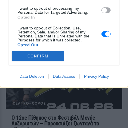
Ελεύθερη
I want to opt-out of processing my
Personal Data for Targeted Advertising.
Οι Σκιαδαρέσες στο Φεστιβάλ
Opted In
Μονής Λαζαριστών: Μια βραδιά
γεμάτη μουσική, χιούμορ και
I want to opt-out of Collection, Use,
αυθεντική ενέργεια
Retention, Sale, and/or Sharing of my
Personal Data that Is Unrelated with the
ΘΈΑΤΡΟ+ΧΟΡΌΣ
Purposes for which it was collected.
Opted Out
ΠΡΙΝ 7 ΕΒΔΟΜΆΔΕΣ
Το αγαπημένο μουσικό σχήμα επιστρέφει
CONFIRM
στη Θεσσαλονίκη για μια μεγάλη
καλοκαιρινή συναυλία την Πέμπτη 25
Ιουνίου
Data Deletion
Data Access
Privacy Policy
ΘΈΑΤΡΟ+ΧΟΡΌΣ
Ο 12ος Πίθηκος στο Φεστιβάλ Μονής
Λαζαριστών – Παρουσιάζει ζωντανά το