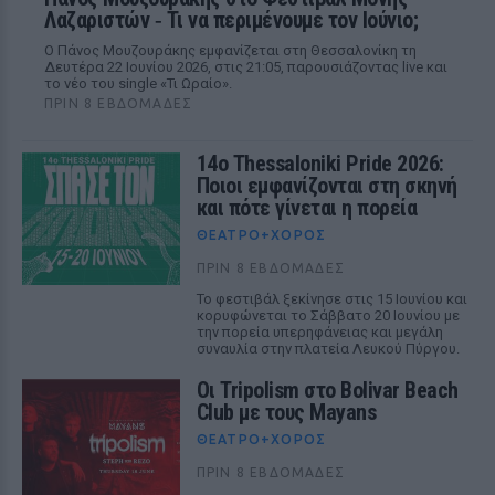
Λαζαριστών ‑ Τι να περιμένουμε τον Ιούνιο;
Ο Πάνος Μουζουράκης εμφανίζεται στη Θεσσαλονίκη τη
Δευτέρα 22 Ιουνίου 2026, στις 21:05, παρουσιάζοντας live και
το νέο του single «Τι Ωραίο».
ΠΡΙΝ 8 ΕΒΔΟΜΆΔΕΣ
14ο Thessaloniki Pride 2026:
Ποιοι εμφανίζονται στη σκηνή
και πότε γίνεται η πορεία
ΘΈΑΤΡΟ+ΧΟΡΌΣ
ΠΡΙΝ 8 ΕΒΔΟΜΆΔΕΣ
Το φεστιβάλ ξεκίνησε στις 15 Ιουνίου και
κορυφώνεται το Σάββατο 20 Ιουνίου με
την πορεία υπερηφάνειας και μεγάλη
συναυλία στην πλατεία Λευκού Πύργου.
Οι Tripolism στο Bolivar Beach
Club με τους Mayans
ΘΈΑΤΡΟ+ΧΟΡΌΣ
ΠΡΙΝ 8 ΕΒΔΟΜΆΔΕΣ