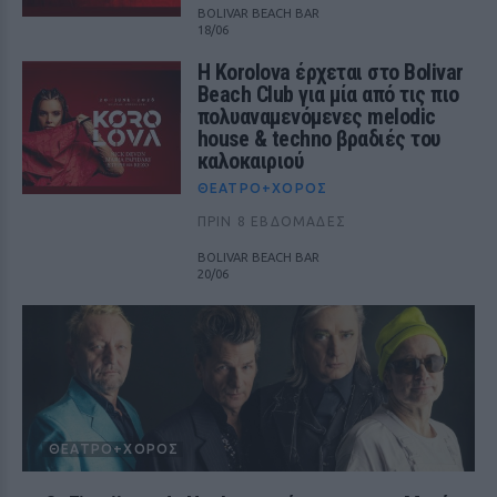
BOLIVAR BEACH BAR
18/06
Η Korolova έρχεται στο Bolivar
Beach Club για μία από τις πιο
πολυαναμενόμενες melodic
house & techno βραδιές του
καλοκαιριού
ΘΈΑΤΡΟ+ΧΟΡΌΣ
ΠΡΙΝ 8 ΕΒΔΟΜΆΔΕΣ
BOLIVAR BEACH BAR
20/06
ΘΈΑΤΡΟ+ΧΟΡΌΣ