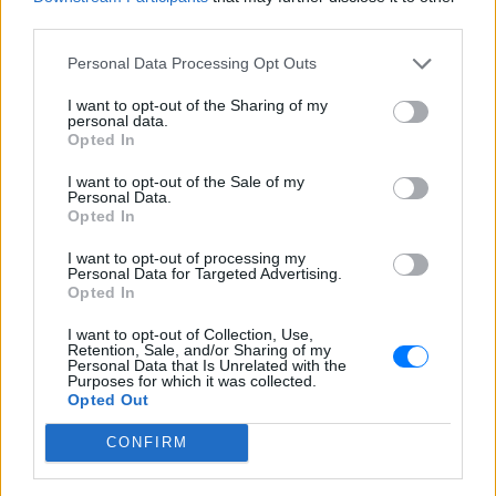
third parties.
Personal Data Processing Opt Outs
I want to opt-out of the Sharing of my
personal data.
Opted In
I want to opt-out of the Sale of my
Personal Data.
Opted In
I want to opt-out of processing my
Personal Data for Targeted Advertising.
Opted In
Ακολουθήστε το E-Radio.gr στο
Google News
και μάθετε πρώτοι
τα πιο hot νέα
.
I want to opt-out of Collection, Use,
Retention, Sale, and/or Sharing of my
Personal Data that Is Unrelated with the
Εσύ μπήκες στο E-Daily.gr; Τα νέα της ημέρας
Purposes for which it was collected.
και ότι σου κάνει κλικ!
Opted Out
CONFIRM
Ακολουθήστε το E-Radio.gr και στο Instagram
ΔΙΑΦΗΜΙΣΗ