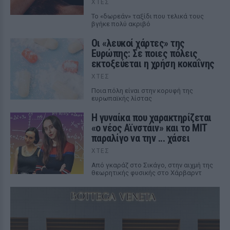
ΧΤΕΣ
Το «δωρεάν» ταξίδι που τελικά τους
βγήκε πολύ ακριβό
Οι «λευκοί χάρτες» της
Ευρώπης: Σε ποιες πόλεις
εκτοξεύεται η χρήση κοκαΐνης
ΧΤΕΣ
Ποια πόλη είναι στην κορυφή της
ευρωπαϊκής λίστας
Η γυναίκα που χαρακτηρίζεται
«ο νέος Αϊνστάιν» και το MIT
παραλίγο να την ... χάσει
ΧΤΕΣ
Από γκαράζ στο Σικάγο, στην αιχμή της
θεωρητικής φυσικής στο Χάρβαρντ