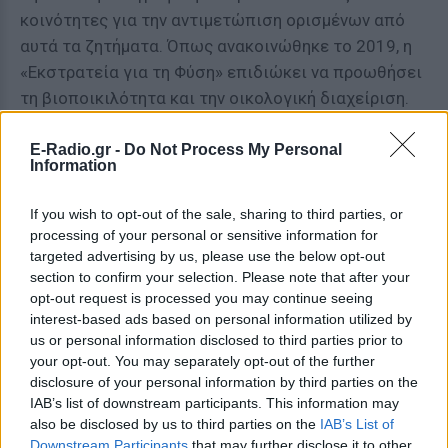
κοινότητες για την αντιμετώπιση ορισμένων από
αυτά τα ζητήματα. Όπως ανακοινώθηκε το 2019, η
«Εκστρατεία για τη Φύση» επιδιώκει να προωθήσει
τη βιοποικιλότητα και την οικολογική διαχείριση.
Ένας από τους στόχους της είναι να προστατέψει
E-Radio.gr -
Do Not Process My Personal
Information
τουλάχιστον το 30% του φυσικού κόσμου μέχρι το
2020, κάτι που αντικατοπτρίζεται έμπρακτα και
If you wish to opt-out of the sale, sharing to third parties, or
στα σχέδια για το φυσικό περιβάλλον της Σκωτίας.
processing of your personal or sensitive information for
targeted advertising by us, please use the below opt-out
ΔΙΑΦΗΜΙΣΗ
section to confirm your selection. Please note that after your
opt-out request is processed you may continue seeing
interest-based ads based on personal information utilized by
us or personal information disclosed to third parties prior to
your opt-out. You may separately opt-out of the further
disclosure of your personal information by third parties on the
IAB’s list of downstream participants. This information may
also be disclosed by us to third parties on the
IAB’s List of
Downstream Participants
that may further disclose it to other