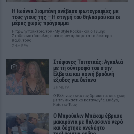
H Ιωάννα Σιαμπάνη ανέβασε φωτογραφίες με
τους γιους της – Η στιγμή του θηλασμού και οι
μέρες χωρίς πρόγραμμα
Η πρώην παίκτρια του «My Style Rocks» και ο Τζίμης
Σταθοκωστόπουλος απέκτησαν πρόσφατα το δεύτερο
παιδί τους
ΣΉΜΕΡΑ
Στέφανος Τσιτσιπάς: Αγκαλιά
με τη σύντροφό του στην
Ελβετία και κοινή βραδινή
έξοδος για δείπνο
ΣΉΜΕΡΑ
Ο Έλληνας τενίστας βρίσκεται σε σχέση
με την εικαστικό καταγωγής Σικάγο,
Κρίστεν Τομς
Ο Μπρούκλιν Μπέκαμ έβρασε
μακαρόνια με θαλασσινό νερό
και δέχτηκε ανελέητο
τρολάρισμα online