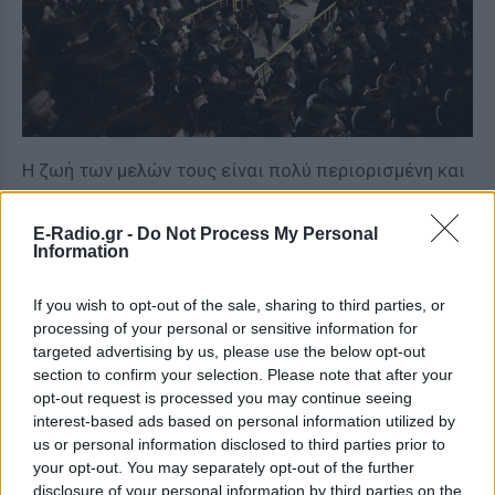
Η ζωή των μελών τους είναι πολύ περιορισμένη και
καθορισμένη από αυστηρούς κανόνες, με κύριο
συστατικό την προσευχή, τη μελέτη της θρησκείας
E-Radio.gr -
Do Not Process My Personal
Information
και τη δημιουργία οικογένειας, ενώ απαγορεύεται
να παρακολουθούν τηλεόραση, ταινίες, να έχουν
If you wish to opt-out of the sale, sharing to third parties, or
πρόσβαση στο Ίντερνετ και σε έντυπα με θέματα
processing of your personal or sensitive information for
κοσμικά, προσθέτει το δημοσίευμα.
targeted advertising by us, please use the below opt-out
section to confirm your selection. Please note that after your
opt-out request is processed you may continue seeing
interest-based ads based on personal information utilized by
us or personal information disclosed to third parties prior to
your opt-out. You may separately opt-out of the further
disclosure of your personal information by third parties on the