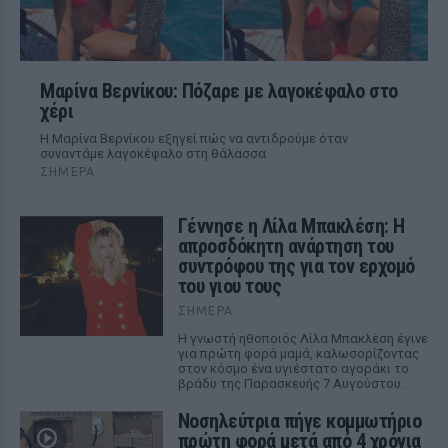
Μαρίνα Βερνίκου: Πόζαρε με λαγοκέφαλο στο
χέρι
Η Μαρίνα Βερνίκου εξηγεί πώς να αντιδρούμε όταν
συναντάμε λαγοκέφαλο στη θάλασσα
ΣΉΜΕΡΑ
Γέννησε η Λίλα Μπακλέση: Η
απροσδόκητη ανάρτηση του
συντρόφου της για τον ερχομό
του γιου τους
ΣΉΜΕΡΑ
Η γνωστή ηθοποιός Λίλα Μπακλέση έγινε
για πρώτη φορά μαμά, καλωσορίζοντας
στον κόσμο ένα υγιέστατο αγοράκι το
βράδυ της Παρασκευής 7 Αυγούστου.
Νοσηλεύτρια πήγε κομμωτήριο
πρώτη φορά μετά από 4 χρόνια