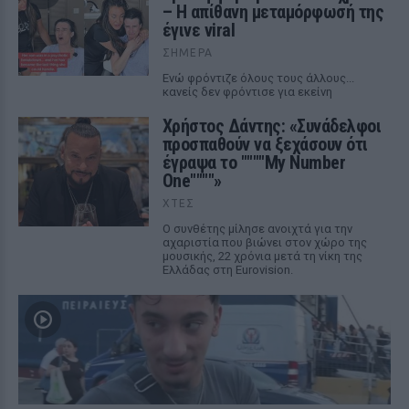
– Η απίθανη μεταμόρφωσή της
έγινε viral
ΣΉΜΕΡΑ
Ενώ φρόντιζε όλους τους άλλους...
κανείς δεν φρόντισε για εκείνη
Χρήστος Δάντης: «Συνάδελφοι
προσπαθούν να ξεχάσουν ότι
έγραψα το """"My Number
One""""»
ΧΤΕΣ
Ο συνθέτης μίλησε ανοιχτά για την
αχαριστία που βιώνει στον χώρο της
μουσικής, 22 χρόνια μετά τη νίκη της
Ελλάδας στη Eurovision.