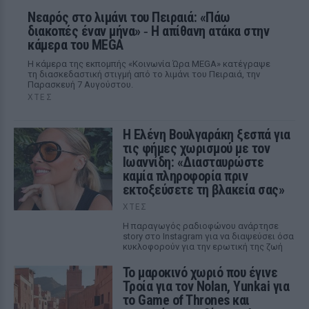
Νεαρός στο λιμάνι του Πειραιά: «Πάω
διακοπές έναν μήνα» ‑ Η απίθανη ατάκα στην
κάμερα του MEGA
Η κάμερα της εκπομπής «Κοινωνία Ώρα MEGA» κατέγραψε
τη διασκεδαστική στιγμή από το λιμάνι του Πειραιά, την
Παρασκευή 7 Αυγούστου.
ΧΤΕΣ
Η Ελένη Βουλγαράκη ξεσπά για
τις φήμες χωρισμού με τον
Ιωαννίδη: «Διασταυρώστε
καμία πληροφορία πριν
εκτοξεύσετε τη βλακεία σας»
ΧΤΕΣ
Η παραγωγός ραδιοφώνου ανάρτησε
story στο Instagram για να διαψεύσει όσα
κυκλοφορούν για την ερωτική της ζωή
Το μαροκινό χωριό που έγινε
Τροία για τον Nolan, Yunkai για
το Game of Thrones και