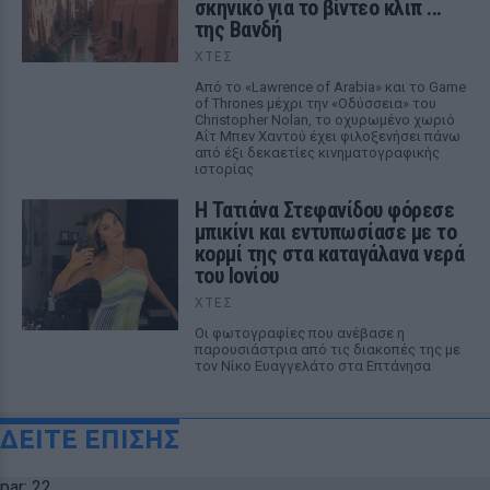
σκηνικό για το βίντεο κλιπ ...
της Βανδή
ΧΤΕΣ
Από το «Lawrence of Arabia» και το Game
of Thrones μέχρι την «Οδύσσεια» του
Christopher Nolan, το οχυρωμένο χωριό
Αΐτ Μπεν Χαντού έχει φιλοξενήσει πάνω
από έξι δεκαετίες κινηματογραφικής
ιστορίας
Η Τατιάνα Στεφανίδου φόρεσε
μπικίνι και εντυπωσίασε με το
κορμί της στα καταγάλανα νερά
του Ιονίου
ΧΤΕΣ
Οι φωτογραφίες που ανέβασε η
παρουσιάστρια από τις διακοπές της με
τον Νίκο Ευαγγελάτο στα Επτάνησα
ΔΕΙΤΕ ΕΠΙΣΗΣ
par: 22