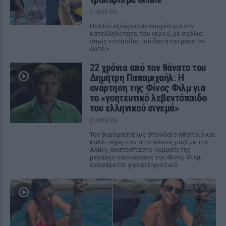
ΣΉΜΕΡΑ
Πολλοί εξέφρασαν απορία για την
καταλληλότητα του νερού, με σχόλια
όπως «τα πόδια του δεν ήταν μέσα σε
αυτό;»
22 χρόνια από τον θάνατο του
Δημήτρη Παπαμιχαήλ: Η
ανάρτηση της Φίνος Φιλμ για
το «γοητευτικό λεβεντόπαιδο
του ελληνικού σινεμά»
ΣΉΜΕΡΑ
Τον θυμόμαστε ως σπουδαίο ηθοποιό και
καλλιτέχνη που αποτέλεσε, μαζί με την
Αλίκη, αναπόσπαστο κομμάτι της
μεγάλης οικογένειας της Φίνος Φιλμ,
αναφέρεται χαρακτηριστικά