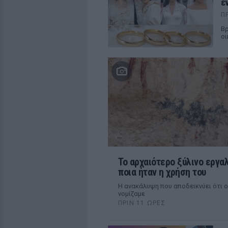
έ
Π
Βρ
οι
Το αρχαιότερο ξύλινο εργα
ποια ήταν η χρήση του
Η ανακάλυψη που αποδεικνύει ότι ο
νομίζαμε
ΠΡΙΝ 11 ΏΡΕΣ