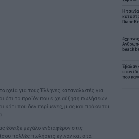
Η ταινί
καταστρ
Diane K
4χρονος
Ανθρωπο
beach ba
Έβαλαν 
στον ίδι
που καν
στοιχεία για τους Έλληνες καταναλωτές για
αι ότι το προϊόν που είχε αύξηση πωλήσεων
ι κάτι που δεν περίμενες, μιας και πρόκειται
α.
ς έδειξε μεγάλο ενδιαφέρον στις
ίσου πολλές πωλήσεις έγιναν και στα