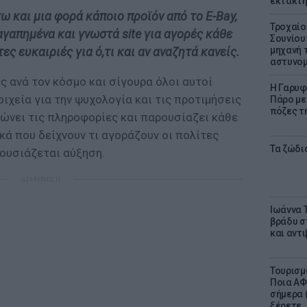
έκτακτη
ω και μια φορά κάποιο προϊόν από το E-Bay,
Τροχαίο
 αγαπημένα και γνωστά site για αγορές κάθε
Σουνίου
τες ευκαιριές για ό,τι και αν αναζητά κανείς.
μηχανή 
αστυνομ
ς ανά τον κόσμο και σίγουρα όλοι αυτοί
Η Γαρυφ
ιχεία για την ψυχολογία και τις προτιμήσεις
Πάρο με 
πόζες τ
ρώνει τις πληροφορίες και παρουσίαζει κάθε
ά που δείχνουν τι αγοράζουν οι πολίτες
Τα ζώδια
ρουσιάζεται αύξηση.
ΔΙΑΦΗΜΙΣΗ
Ιωάννα 
βράδυ σ
και αντ
Τουρισμ
Ποια ΑΦ
σήμερα (
ξέρετε