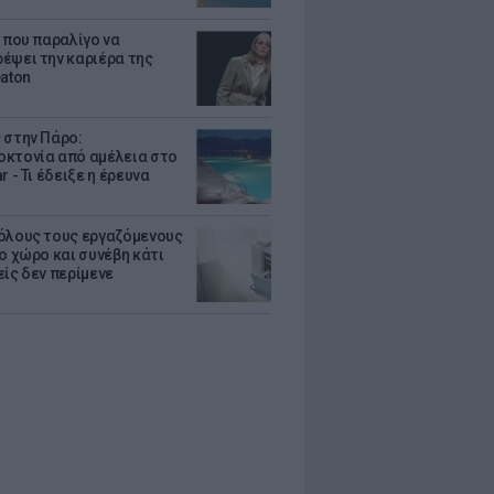
α που παραλίγο να
έψει την καριέρα της
eaton
 στην Πάρο:
κτονία από αμέλεια στο
r - Τι έδειξε η έρευνα
όλους τους εργαζόμενους
ο χώρο και συνέβη κάτι
είς δεν περίμενε