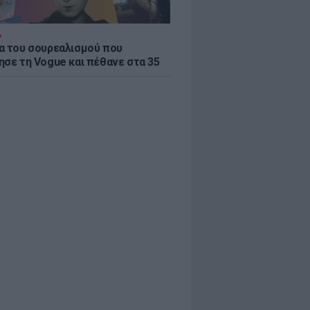
Α
α του σουρεαλισμού που
ησε τη Vogue και πέθανε στα 35