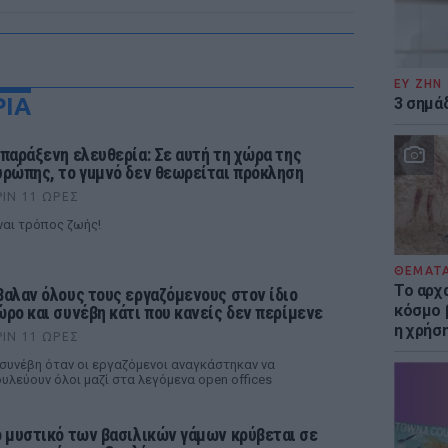
ΕΥ ΖΗΝ
ΡΙΑ
3 σημά
 παράξενη ελευθερία: Σε αυτή τη χώρα της
υρώπης, το γuμνό δεν θεωρείται πρόκληση
ΡΙΝ 11 ΏΡΕΣ
ναι τρόπος ζωής!
ΘΕΜΑΤ
Το αρχ
βαλαν όλους τους εργαζόμενους στον ίδιο
κόσμο 
ώρο και συνέβη κάτι που κανείς δεν περίμενε
η χρήσ
ΡΙΝ 11 ΏΡΕΣ
 συνέβη όταν οι εργαζόμενοι αναγκάστηκαν να
υλεύουν όλοι μαζί στα λεγόμενα open offices
ο μυστικό των βασιλικών γάμων κρύβεται σε