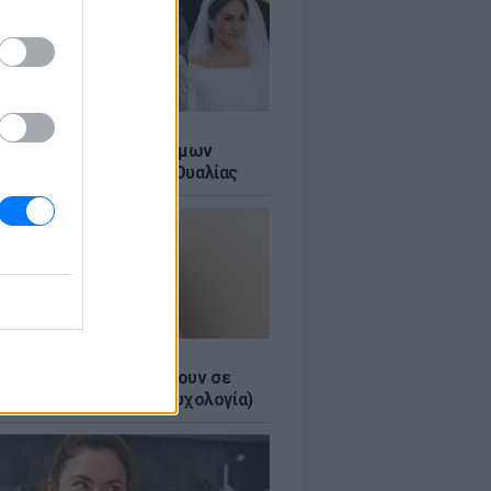
Α
τικό των βασιλικών γάμων
αι σε ένα ορυχείο της Ουαλίας
τα κομπλιμέντα σε φέρνουν σε
 θέση (και τι λέει η ψυχολογία)