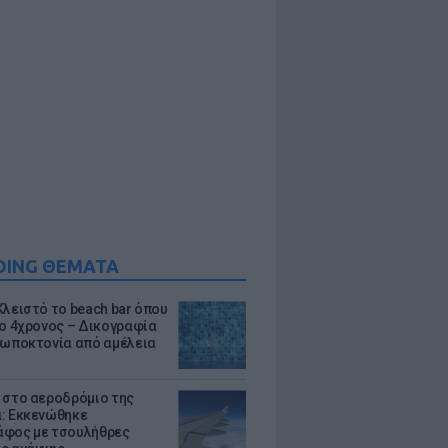
DING ΘΕΜΑΤΑ
Κλειστό το beach bar όπου
 ο 4χρονος – Δικογραφία
ρωποκτονία από αμέλεια
 στο αεροδρόμιο της
: Εκκενώθηκε
φος με τσουλήθρες