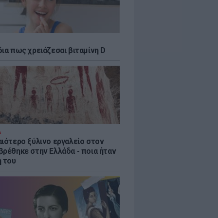
δια πως χρειάζεσαι βιταμίνη D
Α
αιότερο ξύλινο εργαλείο στον
βρέθηκε στην Ελλάδα - ποια ήταν
η του