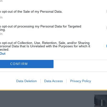
In
ΔΙΑΦΗΜΙΣΗ
o opt-out of the Sale of my Personal Data.
In
to opt-out of processing my Personal Data for Targeted
ΘΕΜΑΤ
ing.
Το μυσ
In
κρύβετ
o opt-out of Collection, Use, Retention, Sale, and/or Sharing
ersonal Data that Is Unrelated with the Purposes for which it
lected.
Out
CONFIRM
ΕΥ ΖΗΝ
Data Deletion
Data Access
Privacy Policy
Γιατί 
δύσκολη