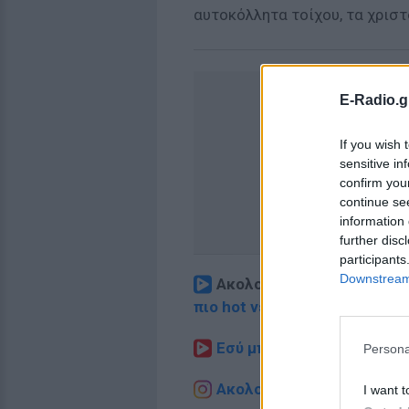
αυτοκόλλητα τοίχου, τα χριστ
E-Radio.g
If you wish 
sensitive in
confirm you
continue se
information 
further disc
participants
Downstream 
Ακολουθήστε το E-Radio.
πιο hot νέα
.
Εσύ μπήκες στο E-Daily.gr
Persona
Ακολουθήστε το E-Radio.g
I want t