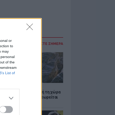
sonal or
ΔΙΑΒΑΣΤΕ ΣΗΜΕΡΑ
ection to
ou may
 personal
out of the
 downstream
B’s List of
Α
ξενη ελευθερία: Σε αυτή τη χώρα
ρώπης, το γuμνό δεν θεωρείται
ηση