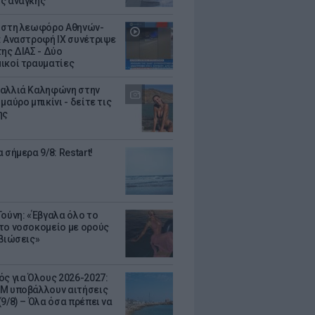
ς ανάγκης
 στη λεωφόρο Αθηνών-
: Αναστροφή ΙΧ συνέτριψε
της ΔΙΑΣ - Δύο
ικοί τραυματίες
αλλιά Καληφώνη στην
μαύρο μπικίνι - δείτε τις
ης
 σήμερα 9/8: Restart!
Τούνη: «Έβγαλα όλο το
το νοσοκομείο με ορούς
ιβιώσεις»
ός για Όλους 2026-2027:
Μ υποβάλλουν αιτήσεις
9/8) – Όλα όσα πρέπει να