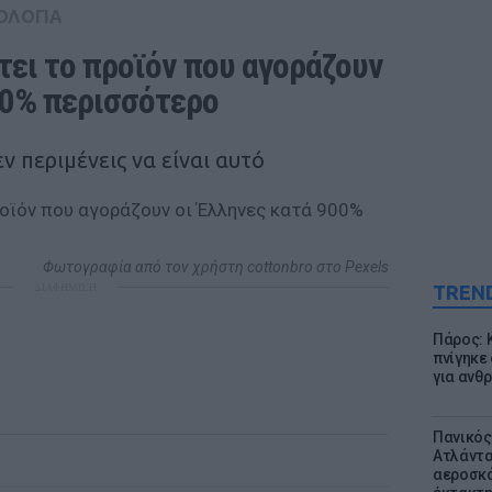
ΟΛΟΓΙΑ
ει το προϊόν που αγοράζουν 
00% περισσότερο
 περιμένεις να είναι αυτό
Φωτογραφία από τον χρήστη cottonbro στο Pexels
ΔΙΑΦΗΜΙΣΗ
TREN
Πάρος: 
πνίγηκε
για ανθ
Πανικός
Ατλάντα
αεροσκά