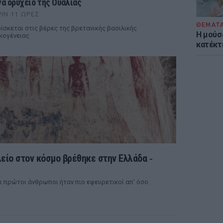
να ορυχείο της Ουαλίας
ΡΙΝ 11 ΏΡΕΣ
ΘΕΜΑΤ
ίσκεται στις βέρες της βρετανικής βασιλικής
Η μούσ
κογένειας
κατέκτ
λείο στον κόσμο βρέθηκε στην Ελλάδα ‑
ι πρώτοι άνθρωποι ήταν πιο εφευρετικοί απ’ όσο