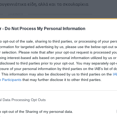
ουγεννιάτικα είδη, αλλά και τα σκουλαρίκια.
ΔΙΑΦΗΜΙΣΗ
r -
Do Not Process My Personal Information
to opt-out of the sale, sharing to third parties, or processing of your per
formation for targeted advertising by us, please use the below opt-out s
r selection. Please note that after your opt-out request is processed y
eing interest-based ads based on personal information utilized by us or
disclosed to third parties prior to your opt-out. You may separately opt-
losure of your personal information by third parties on the IAB’s list of
. This information may also be disclosed by us to third parties on the
IA
Participants
that may further disclose it to other third parties.
gr στο
Google News
και μάθετε πρώτοι
τα
ΘΕΜΑΤ
Η παρά
της Ευ
; Τα νέα της ημέρας και ότι σου κάνει κλικ!
l Data Processing Opt Outs
πρόκλ
r και στο Instagram
o opt-out of the Sharing of my personal data.