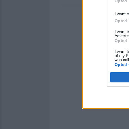
Opted 
I want t
Opted 
I want 
Advertis
Opted 
I want t
of my P
was col
Opted 