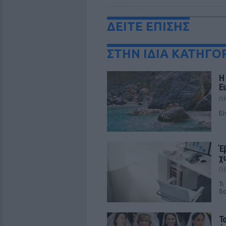
ΔΕΙΤΕ ΕΠΙΣΗΣ
ΣΤΗΝ ΙΔΙΑ ΚΑΤΗΓΟ
Η
Ε
Π
Εί
Έ
χ
Π
Τι
δο
Τ