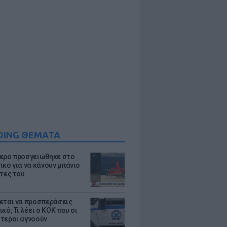
DING ΘΕΜΑΤΑ
ερο προσγειώθηκε στο
ικο για να κάνουν μπάνιο
άτες του
εται να προσπεράσεις
κό; Τι λέει ο ΚΟΚ που οι
τεροι αγνοούν