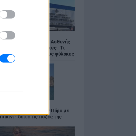
Σ
η στον Ερυθρό Σταυρό: Ασθενής
ε νοσηλεύτρια σε πόρτες - Τι
έλλει η ΠΟΕΔΗΝ για τους φύλακες
LE
φαλλιά Καληφώνη στην Πάρο με
πικίνι - δείτε τις πόζες της