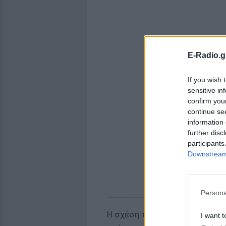
E-Radio.g
If you wish 
sensitive in
confirm you
continue se
information 
further disc
participants
Downstream 
Persona
Η σχέση τους μπορεί να περνά
I want t