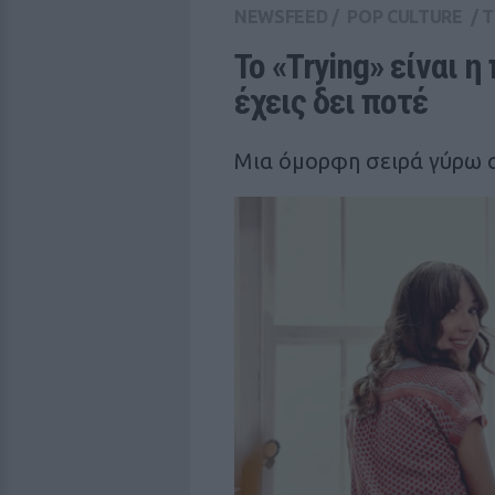
NEWSFEED
/
POP CULTURE
/
T
Το «Trying» είναι η
έχεις δει ποτέ
Μια όμορφη σειρά γύρω α