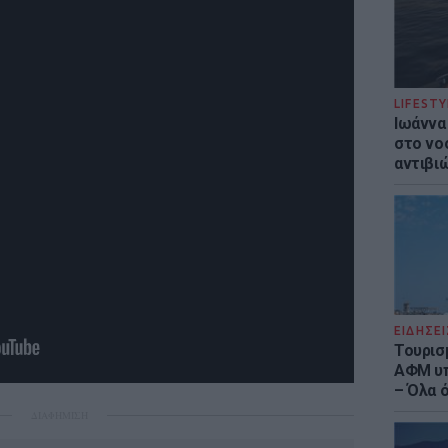
LIFESTY
Ιωάννα
στο νο
αντιβι
ΕΙΔΗΣΕΙ
Τουρισ
ΑΦΜ υπ
– Όλα 
ΔΙΑΦΗΜΙΣΗ