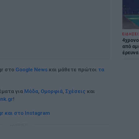
ΕΙΔΗΣΕΙ
4χρονο
από αμέ
έρευνα
gr στο
Google News
και μάθετε πρώτοι
τα
έματα για
Μόδα
,
Ομορφιά
,
Σχέσεις
και
ink.gr
!
r και στο Instagram
ΔΙΑΦΗΜΙΣΗ