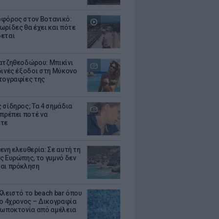
φόρος στον Βοτανικό:
ωρίδες θα έχει και πότε
εται
ατζηθεοδώρου: Μπικίνι
δινές έξοδοι στη Μύκονο
τογραφίες της
 σίδηρος; Τα 4 σημάδια
 πρέπει ποτέ να
ετε
ενη ελευθερία: Σε αυτή τη
ς Ευρώπης, το γuμνό δεν
αι πρόκληση
Κλειστό το beach bar όπου
 ο 4χρονος – Δικογραφία
ρωποκτονία από αμέλεια