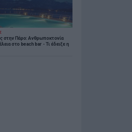
Σ
ς στην Πάρο: Ανθρωποκτονία
λεια στο beach bar - Τι έδειξε η