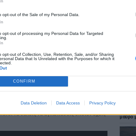
 τους) μου θύμισε τη σχέση που είχε το
In
armusch, «Paterson». Το ζευγάρι έχει βρει τον
o opt-out of the Sale of my Personal Data.
μοιράζεται αγωνίες, καθημερινότητα,
In
ούς, έχοντας χτίσει τα θεμέλια που θα
κολία. Ακόμα και στην αμφισβήτηση όλων
to opt-out of processing my Personal Data for Targeted
ΕΙΔΗΣΕΙ
ing.
Επίθεσ
In
χτύπησ
 να ξεκινήσουν και να μοιραστούν ένα ταξίδι.
καταγγ
o opt-out of Collection, Use, Retention, Sale, and/or Sharing
ersonal Data that Is Unrelated with the Purposes for which it
 κάνουν μαζί. Και όλη η προσπάθειά τους,
lected.
Out
 είναι τόσο γλυκιά, που κανείς δεν μπορεί να
αμφισβητήσει τα κίνητρά τους.
CONFIRM
 ρόλο του, αλλά η Esther Smith είναι απλά
 μια αληθινή ερμηνεία για όσα βιώνει ο
Data Deletion
Data Access
Privacy Policy
LIFESTY
 «Trying» είναι μια ρομαντική dramedy
Η Γαρυ
κάνει να θέλεις να αγκαλιάσεις όποιον έχεις
μαύρο μ