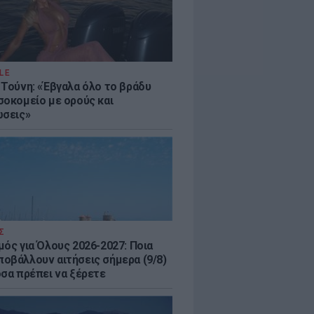
LE
 Τούνη: «Έβγαλα όλο το βράδυ
σοκομείο με ορούς και
ώσεις»
Σ
μός για Όλους 2026-2027: Ποια
οβάλλουν αιτήσεις σήμερα (9/8)
όσα πρέπει να ξέρετε