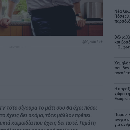
Νέα λεω
Πόσες λ
παραδίδ
Βάλια Χ
@AppleTv+
και βρα
– Οι φω
ΔΙΑΦΗΜΙΣΗ
Χαμηλός
που δεν
αγνοήσ
Η παράξ
χώρα τη
θεωρείτ
TV τότε σίγουρα το μάτι σου θα έχει πέσει
Πάρος: 
 το έχεις δει ακόμα, τότε μάλλον πρέπει.
πνίγηκε
γλυκιά κωμωδία που έχεις δει ποτέ. Γεμάτη
για ανθ