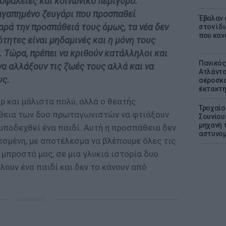
σφάλειες και κοινωνικό περίγυρο.
α αγαπημένο ζευγάρι που προσπαθεί
Έβαλαν 
αρά την προσπάθειά τους όμως, τα νέα δεν
στον ίδι
που καν
ότητες είναι μηδαμινές και η μόνη τους
. Τώρα, πρέπει να κριθούν κατάλληλοι και
Πανικός
 να αλλάξουν τις ζωές τους αλλά και να
Ατλάντα
υς.
αεροσκά
έκτακτη
ορ και μάλιστα πολύ, αλλά ο θεατής
Τροχαίο
θεια των δυο πρωταγωνιστών να φτιάξουν
Σουνίου
μηχανή 
υποδεχθεί ένα παιδί. Αυτή η προσπάθεια δεν
αστυνομ
λεσμένη, με αποτέλεσμα να βλέπουμε όλες τις
 μπροστά μας, σε μια γλυκιά ιστορία δυο
ουν ένα παιδί και δεν το κάνουν από
ΔΙΑΦΗΜΙΣΗ