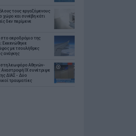
όλους τους εργαζόμενους
ο χώρο και συνέβη κάτι
είς δεν περίμενε
 στο αεροδρόμιο της
: Εκκενώθηκε
φος με τσουλήθρες
ς ανάγκης
 στη λεωφόρο Αθηνών-
: Αναστροφή ΙΧ συνέτριψε
της ΔΙΑΣ - Δύο
ικοί τραυματίες