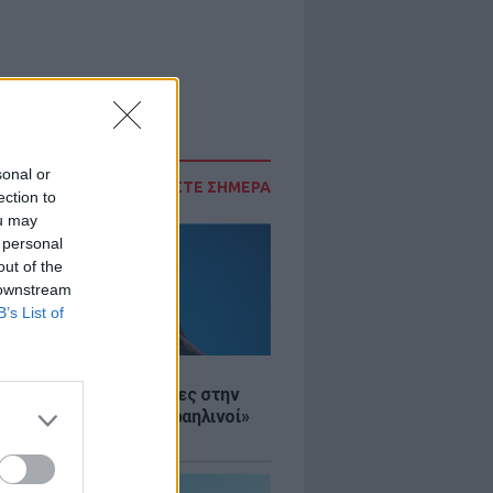
sonal or
ΔΙΑΒΑΣΤΕ ΣΗΜΕΡΑ
ection to
ou may
 personal
out of the
 downstream
B’s List of
Σ
ινό ΥΠΕΞ προς τουρίστες στην
 «Κρύψτε ότι είστε Ισραηλινοί»
διαδηλώσεων