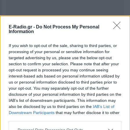
E-Radio.gr -
Do Not Process My Personal
Information
Ακολουθήστε το E-Radio.gr στο
Google News
If you wish to opt-out of the sale, sharing to third parties, or
και μάθετε πρώτοι
τα πιο hot νέα
.
processing of your personal or sensitive information for
targeted advertising by us, please use the below opt-out
Εσύ μπήκες στο E-Daily.gr; Τα νέα της ημέρας
section to confirm your selection. Please note that after your
και ότι σου κάνει κλικ!
opt-out request is processed you may continue seeing
interest-based ads based on personal information utilized by
Ακολουθήστε το E-Radio.gr και στο Instagram
us or personal information disclosed to third parties prior to
your opt-out. You may separately opt-out of the further
ΔΙΑΦΗΜΙΣΗ
disclosure of your personal information by third parties on the
IAB’s list of downstream participants. This information may
also be disclosed by us to third parties on the
IAB’s List of
Downstream Participants
that may further disclose it to other
third parties.