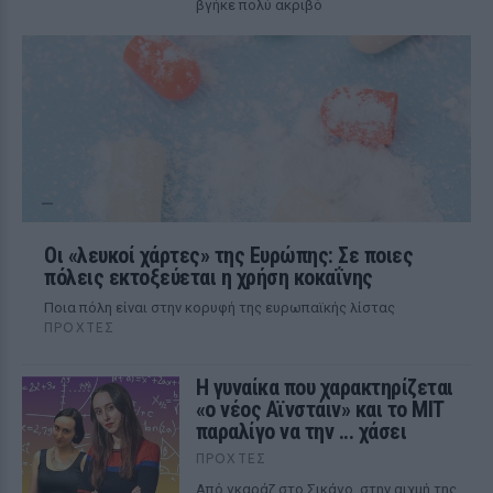
βγήκε πολύ ακριβό
Οι «λευκοί χάρτες» της Ευρώπης: Σε ποιες
πόλεις εκτοξεύεται η χρήση κοκαΐνης
Ποια πόλη είναι στην κορυφή της ευρωπαϊκής λίστας
ΠΡΟΧΤΈΣ
Η γυναίκα που χαρακτηρίζεται
«ο νέος Αϊνστάιν» και το MIT
παραλίγο να την ... χάσει
ΠΡΟΧΤΈΣ
Από γκαράζ στο Σικάγο, στην αιχμή της