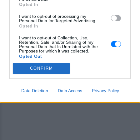
Opted In
Ακολουθήστε το E-Radio.gr στο
Google News
I want to opt-out of processing my
και μάθετε πρώτοι
τα πιο hot νέα
.
Personal Data for Targeted Advertising.
Opted In
Εσύ μπήκες στο E-Daily.gr; Τα νέα της ημέρας
I want to opt-out of Collection, Use,
και ότι σου κάνει κλικ!
Retention, Sale, and/or Sharing of my
Personal Data that Is Unrelated with the
Purposes for which it was collected.
Ακολουθήστε το E-Radio.gr και στο Instagram
Opted Out
ΔΙΑΦΗΜΙΣΗ
CONFIRM
Data Deletion
Data Access
Privacy Policy