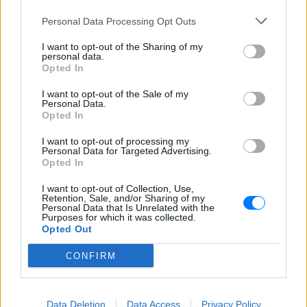
Καταδίωξη στο κέντρο της
Θεσσαλονίκης: Έσπασαν το
Personal Data Processing Opt Outs
τζάμι του οδηγού – «Μην κάνεις
I want to opt-out of the Sharing of my
μ@@@», του φώναζαν
personal data.
Opted In
ΣΉΜΕΡΑ
Εξαιτίας των υψηλών ταχυτήτων το
I want to opt-out of the Sale of my
λευκό όχημα έχασε τον έλεγχο και
Personal Data.
καρφώθηκε πάνω σε κολονάκια.
Opted In
I want to opt-out of processing my
Personal Data for Targeted Advertising.
Opted In
I want to opt-out of Collection, Use,
Retention, Sale, and/or Sharing of my
Personal Data that Is Unrelated with the
Αρχεία UFO: Αθόρυβα τριγωνικά σκάφη 152
Purposes for which it was collected.
μέτρων και μεταλλική σφαίρα με ανθρώπινο
Opted Out
σώμα στα νέα αποχαρακτηρισμένα έγγραφα
CONFIRM
Η κυβέρνηση Τραμπ δημοσίευσε την 5η παρτίδα
αποχαρακτηρισμένων αρχείων με αναφορές στρατιωτικών
πιλότων, μαρτύρων και αναλύσεων του FBI για ανεξήγητα
εναέρια φαινόμενα σε ΗΠΑ, Βραζιλία και Αφγανιστάν.
Data Deletion
Data Access
Privacy Policy