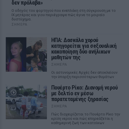
δεν πρόλαβα»
Ο οδηγός του φορτηγού που ενεπλάκη στη σύγκρουση με το
ΙΧ μητέρας και γιου περιέγραψε πώς έγινε το μοιραίο
δυστύχημα.
ΣΉΜΕΡΑ
ΗΠΑ: Δασκάλα χορού
κατηγορείται για σeξουαλική
κακοποίηση δύο ανήλικων
μαθητών της
ΣΉΜΕΡΑ
Οι αστυνομικές Αρχές δεν αποκλείουν
την ύπαρξη περισσότερων θυμάτων
Πουέρτο Ρίκο: Διανομή νερού
με δελτίο εν μέσω
παρατεταμένης ξηρασίας
ΣΉΜΕΡΑ
Πώς διαχειρίζεται το Πουέρτο Ρίκο την
κρίση νερού και πώς επηρεάζεται η
καθημερινή ζωή των κατοίκων