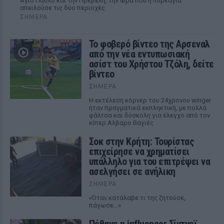
Αγιο Παύλο και την Πρέβελη, την ώρα που η πυρκαγιά
απειλούσε τις δύο περιοχές
ΣΉΜΕΡΑ
Το φοβερό βίντεο της Αρσεναλ
από την νέα εντυπωσιακή
ασίστ του Χρήστου Τζόλη, δείτε
βίντεο
ΣΉΜΕΡΑ
Η εκτέλεση κόρνερ του 24χρονου winger
ήταν πραγματικά εκπληκτική, με πολλά
φάλτσα και δύσκολη για έλεγχο από τον
κίπερ Αλβαρο Βαγιές
Σοκ στην Κρήτη: Τουρίστας
επιχείρησε να χρηματίσει
υπάλληλο για του επιτρέψει να
ασελγήσει σε ανήλικη
ΣΉΜΕΡΑ
«Όταν κατάλαβε τι της ζητούσε,
πάγωσε...»