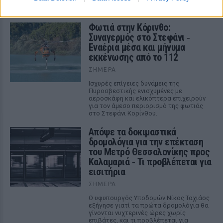
ΣΉΜΕΡΑ
Φωτιά στην Κόρινθο:
Συναγερμός στο Στεφάνι ‑
Εναέρια μέσα και μήνυμα
εκκένωσης από το 112
ΣΉΜΕΡΑ
Ισχυρές επίγειες δυνάμεις της
Πυροσβεστικής ενισχυμένες με
αεροσκάφη και ελικόπτερα επιχειρούν
για τον άμεσο περιορισμό της φωτιάς
στο Στεφάνι Κορίνθου.
Απόψε τα δοκιμαστικά
δρομολόγια για την επέκταση
του Μετρό Θεσσαλονίκης προς
Καλαμαριά ‑ Τι προβλέπεται για
εισιτήρια
ΣΉΜΕΡΑ
Ο υφυπουργός Υποδομών Νίκος Ταχιάος
εξήγησε γιατί τα πρώτα δρομολόγια θα
γίνονται νυχτερινές ώρες χωρίς
επιβάτες, και τι προβλέπεται για