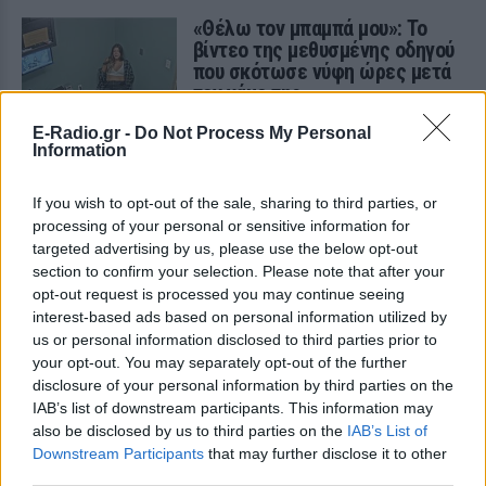
«Θέλω τον μπαμπά μου»: Το
βίντεο της μεθυσμένης οδηγού
που σκότωσε νύφη ώρες μετά
τον γάμο της
ΣΉΜΕΡΑ
E-Radio.gr -
Do Not Process My Personal
Information
Η Jamie Lee Komoroski, με αλκοόλ
τριπλάσιο του νόμιμου ορίου, έπεσε
πάνω στο golf cart των νεόνυμφων στο
Folly Beach - τώρα νέο υλικό από το
If you wish to opt-out of the sale, sharing to third parties, or
αστυνομικό τμήμα αποκαλύπτει τη
processing of your personal or sensitive information for
συμπεριφορά της λίγο μετά τη μοιραία
targeted advertising by us, please use the below opt-out
σύγκρουση
section to confirm your selection. Please note that after your
Τροχαίο στις Σέρρες: «Έχασα τη
opt-out request is processed you may continue seeing
γυναίκα και το παιδί μου, τα
interest-based ads based on personal information utilized by
έχασα όλα» ‑ Ο πόνος του
us or personal information disclosed to third parties prior to
πατέρα
your opt-out. You may separately opt-out of the further
ΣΉΜΕΡΑ
disclosure of your personal information by third parties on the
IAB’s list of downstream participants. This information may
Μητέρα 43 ετών και ο 21χρονος γιος της
σκοτώθηκαν σε μετωπική σύγκρουση με
also be disclosed by us to third parties on the
IAB’s List of
φορτηγό στην επαρχιακή οδό Αμφίπολης
Downstream Participants
that may further disclose it to other
– Δράμας, κοντά στην Παλαιοκώμη.
third parties.