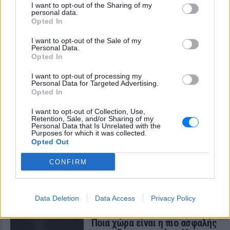
I want to opt-out of the Sharing of my
personal data.
Opted In
I want to opt-out of the Sale of my
Personal Data.
Opted In
I want to opt-out of processing my
Το αρχαιότερο ξύλινο εργαλείο στον κόσμο
Personal Data for Targeted Advertising.
βρέθηκε στην Ελλάδα ‑ ποια ήταν η χρήση του
Opted In
Η ανακάλυψη που αποδεικνύει ότι οι πρώτοι άνθρωποι ήταν
πιο εφευρετικοί απ’ όσο νομίζαμε
I want to opt-out of Collection, Use,
Retention, Sale, and/or Sharing of my
ΣΉΜΕΡΑ
Personal Data that Is Unrelated with the
Purposes for which it was collected.
Opted Out
Η μούσα του σουρεαλισμού που
κατέκτησε τη Vogue και
CONFIRM
πέθανε στα 35
ΣΉΜΕΡΑ
Η απίστευτη ζωή της Milena Pavlović-
Data Deletion
Data Access
Privacy Policy
Barilli
Ποια χώρα είναι η πιο ασφαλής