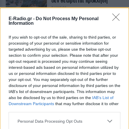
δεν θεωρείται πρόκληση
ΣΉΜΕΡΑ
Είναι τρόπος ζωής!
E-Radio.gr -
Do Not Process My Personal
Information
Έβαλαν όλους τους
εργαζόμενους στον ίδιο χώρο
If you wish to opt-out of the sale, sharing to third parties, or
και συνέβη κάτι που κανείς δεν
processing of your personal or sensitive information for
περίμενε
targeted advertising by us, please use the below opt-out
ΣΉΜΕΡΑ
section to confirm your selection. Please note that after your
opt-out request is processed you may continue seeing
Τι συνέβη όταν οι εργαζόμενοι
αναγκάστηκαν να δουλεύουν όλοι μαζί
interest-based ads based on personal information utilized by
στα λεγόμενα open offices
us or personal information disclosed to third parties prior to
your opt-out. You may separately opt-out of the further
Το μυστικό των βασιλικών
disclosure of your personal information by third parties on the
γάμων κρύβεται σε ένα ορυχείο
IAB’s list of downstream participants. This information may
της Ουαλίας
also be disclosed by us to third parties on the
IAB’s List of
ΣΉΜΕΡΑ
Downstream Participants
that may further disclose it to other
Βρίσκεται στις βέρες της βρετανικής
third parties.
βασιλικής οικογένειας
Personal Data Processing Opt Outs