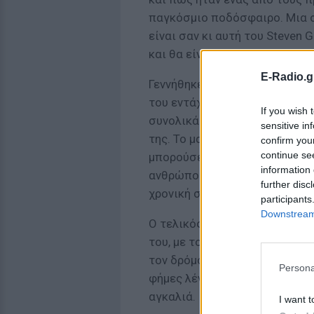
παγκόσμιο ποδόσφαιρο. Μια στ
είναι σαν κι αυτή του Steven G
και θα είναι απολύτως άδικο.
E-Radio.g
Γεννήθηκε στο Whiston του Me
του εντάχθηκε στις ακαδημίες 
If you wish 
συνολικά χρόνια, τα 17 στην π
sensitive in
της. Το μακρινό του σουτ, η 
confirm you
continue se
μπορούσε να παίξει ακόμα και
information 
ανθρώπους σαν τον Ζινταν και
further disc
χρονική στιγμή, ο Steven Gerr
participants
Downstream 
Ο τελικός στην Κωνσταντινού
του, με τον ίδιο να πετυχαίνει
τον δρόμο για την επιστροφή 
Persona
φήμες λένε ότι μετά την απον
αγκαλιά.
I want t