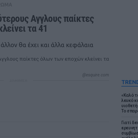
ΡΩΜΑ
ύτερους Αγγλους παίκτες 
λείνει τα 41
άλλον θα έχει και άλλα κεφάλαια
@esquire.com
ΔΙΑΦΗΜΙΣΗ
TREN
«Καλό τα
λευκό κ
υιοθετή
Το σπαρ
Γιατί δε
ερευνητ
συμβίωσ