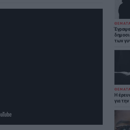
ΘΕΜΑΤ
Έγραψε 
δημοσι
των γυ
ΘΕΜΑΤ
Η έρευ
για τη