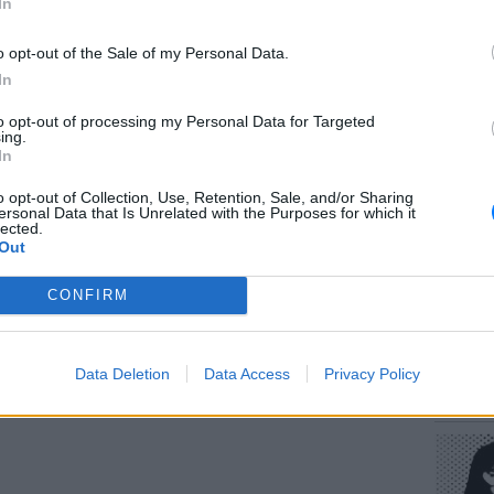
In
ΔΙΑΦΗΜΙΣΗ
o opt-out of the Sale of my Personal Data.
In
to opt-out of processing my Personal Data for Targeted
ΕΥ ΖΗΝ
ing.
Πώς να
In
στους 
o opt-out of Collection, Use, Retention, Sale, and/or Sharing
ersonal Data that Is Unrelated with the Purposes for which it
lected.
Out
CONFIRM
POP CU
Data Deletion
Data Access
Privacy Policy
Η κωμω
νεοπλο