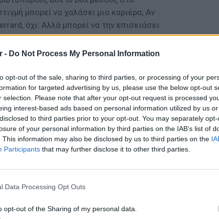
ιγμή μπορεί να χαλάσει μια καριέρα; Αν
errard, όχι. Αλλά μπορεί να την επισκιάσει
r -
Do Not Process My Personal Information
rseyside πριν από ακριβώς 41 χρόνια. Στα 9
της Liverpool. Έφυγε στα 35 του, 26
to opt-out of the sale, sharing to third parties, or processing of your per
ρώτη ομάδα. Από μικρή ηλικία έγινε ο ηγέτης
formation for targeted advertising by us, please use the below opt-out s
ακούραστη κίνηση του μέσα στο γήπεδο, όπου
r selection. Please note that after your opt-out request is processed y
eing interest-based ads based on personal information utilized by us or
 σαν κρυφός φορ ή δεξιός μπακ, έκαναν
disclosed to third parties prior to your opt-out. You may separately opt-
 τον Πελέ να πουν το 2009 ότι εκείνη τη
losure of your personal information by third parties on the IAB’s list of
ard ήταν ο καλύτερος παίκτης στον κόσμο.
. This information may also be disclosed by us to third parties on the
IA
Participants
that may further disclose it to other third parties.
πολη ήταν η μεγαλύτερη βραδιά στην καριέρα
 το πρώτο γκολ της Liverpool και να ανοίγει
ΕΥ ΖΗΝ
της ομάδας του από το 3-0 του ημιχρόνου. Οι
6 φρού
l Data Processing Opt Outs
εκτός 
ομή κοιμήθηκε δυο βράδια με το τρόπαιο
o opt-out of the Sharing of my personal data.