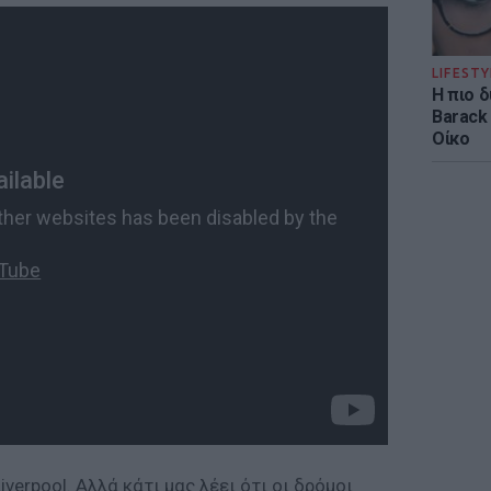
LIFESTY
Η πιο 
Barack
Οίκο
erpool. Αλλά κάτι μας λέει ότι οι δρόμοι