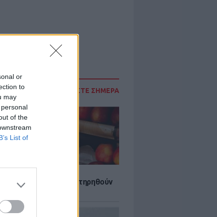
sonal or
ection to
ΔΙΑΒΑΣΤΕ ΣΗΜΕΡΑ
ou may
 personal
out of the
 downstream
B’s List of
τα που μπορουν να διατηρηθούν
ψυγείου το καλοκαίρι