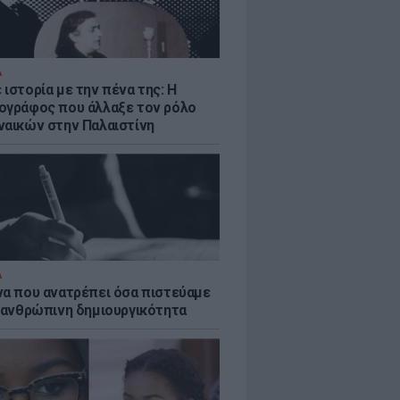
Α
ιστορία με την πένα της: Η
ογράφος που άλλαξε τον ρόλο
ναικών στην Παλαιστίνη
Α
να που ανατρέπει όσα πιστεύαμε
ν ανθρώπινη δημιουργικότητα