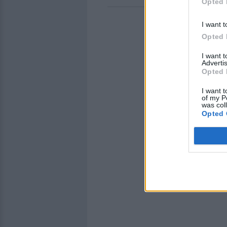
Opted 
I want t
Opted 
I want 
Advertis
Opted 
I want t
of my P
was col
Opted 