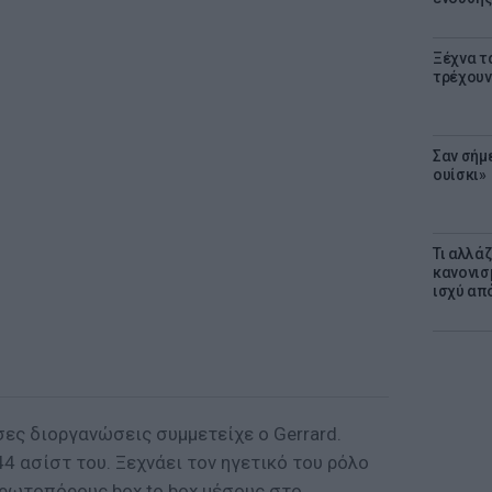
Ξέχνα τ
τρέχουν
Σαν σήμ
ουίσκι»
Τι αλλά
κανονισ
ισχύ απ
σες διοργανώσεις συμμετείχε ο Gerrard.
44 ασίστ του. Ξεχνάει τον ηγετικό του ρόλο
πρωτοπόρους box to box μέσους στο