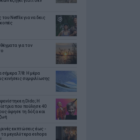
κων εξηγεί γιατί δεν
ς του Netflix για να δεις
ακοπές
θέγματα για τον
το
 σήμερα 7/8: Η μέρα
τις κινήσεις συμφιλίωσης
φανίστηκε η Dido; Η
ίστρια που πούλησε 40
κους άφησε τη δόξα και
ζωή
ρινές εκπτώσεις έως -
 τα μεγαλύτερα eshops
!