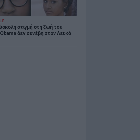
LE
δύσκολη στιγμή στη ζωή του
 Obama δεν συνέβη στον Λευκό