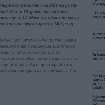
αγέλη λύ
επενέβη
α βαρύ σαν ιστορία που ταυτίστηκε με την
pool. Από τα 18 χρόνια που κράτησε η
5 ταινίε
σε αυτήν τα 17. Μόνο τον τελευταίο χρόνο,
στις δι
απούτσια του αγωνίστηκε στο MLS με τη
10 αποφ
Αύγουσ
δόν όλα. Δυο Κύπελλα Αγγλίας, τρία League
hield, ένα Champions League, ένα Κύπελλο
 Cup. Τα πάντα εκτός από ένα. Το
Τα ζώδια
κεφτείς ότι πολλοί τον κατηγορούν ότι το
ευνοεί 
κόστισε τον τίτλο στην Liverpool, τότε
τικό να υπερισχύσει όλων των άλλων. Έτσι
Πού εξα
τραγουδ
εκ. δίσ
ΔΙΑΦΗΜΙΣΗ
άλλαξε 
Καλοκαι
70% από
ένδυσης