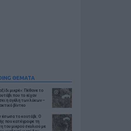
DING ΘΕΜΑΤΑ
ξίδι μικρέ»: Πέθανε το
ουτάβι που το είχαν
σει η αγέλη των λύκων –
ακτικό βίντεο
ν έσωσα το κουτάβι: Ο
ής που κατέγραφε τη
η του μικρού σκυλιού με