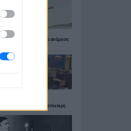
 αποφύγεις το σύγκαμα ανάμεσα
μηρούς
LTURE
δία που σατίρισε τον
υτισμό και παραμένει επίκαιρη