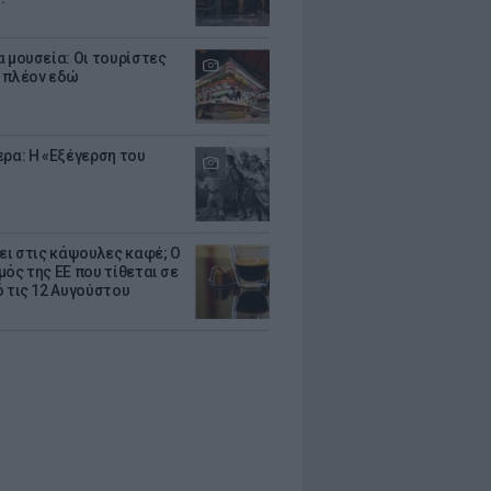
α μουσεία: Οι τουρίστες
 πλέον εδώ
ερα: Η «Εξέγερση του
ζει στις κάψουλες καφέ; Ο
μός της ΕΕ που τίθεται σε
ό τις 12 Αυγούστου