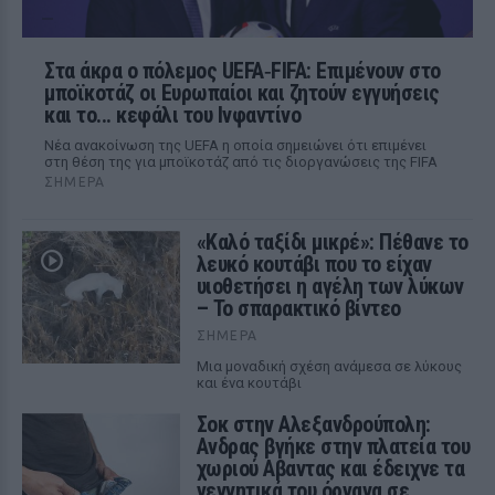
Στα άκρα ο πόλεμος UEFA‑FIFA: Επιμένουν στο
μποϊκοτάζ οι Ευρωπαίοι και ζητούν εγγυήσεις
και το... κεφάλι του Ινφαντίνο
Νέα ανακοίνωση της UEFA η οποία σημειώνει ότι επιμένει
στη θέση της για μποϊκοτάζ από τις διοργανώσεις της FIFA
ΣΉΜΕΡΑ
«Καλό ταξίδι μικρέ»: Πέθανε το
λευκό κουτάβι που το είχαν
υιοθετήσει η αγέλη των λύκων
– Το σπαρακτικό βίντεο
ΣΉΜΕΡΑ
Μια μοναδική σχέση ανάμεσα σε λύκους
και ένα κουτάβι
Σοκ στην Αλεξανδρούπολη:
Ανδρας βγήκε στην πλατεία του
χωριού Αβαντας και έδειχνε τα
γεννητικά του όργανα σε