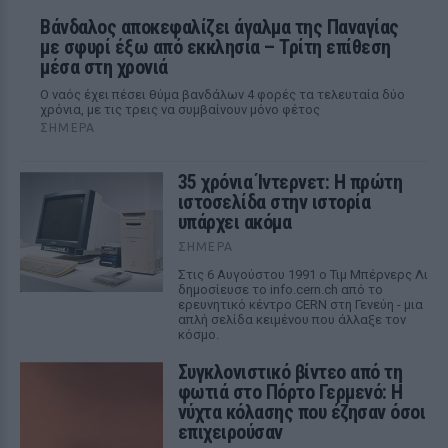
Βάνδαλος αποκεφαλίζει άγαλμα της Παναγίας
με σφυρί έξω από εκκλησία – Τρίτη επίθεση
μέσα στη χρονιά
Ο ναός έχει πέσει θύμα βανδάλων 4 φορές τα τελευταία δύο
χρόνια, με τις τρεις να συμβαίνουν μόνο φέτος
ΣΉΜΕΡΑ
35 χρόνια Ίντερνετ: Η πρώτη
ιστοσελίδα στην ιστορία
υπάρχει ακόμα
ΣΉΜΕΡΑ
Στις 6 Αυγούστου 1991 ο Τιμ Μπέρνερς Λι
δημοσίευσε το info.cern.ch από το
ερευνητικό κέντρο CERN στη Γενεύη - μια
απλή σελίδα κειμένου που άλλαξε τον
κόσμο.
Συγκλονιστικό βίντεο από τη
φωτιά στο Πόρτο Γερμενό: Η
νύχτα κόλασης που έζησαν όσοι
επιχειρούσαν