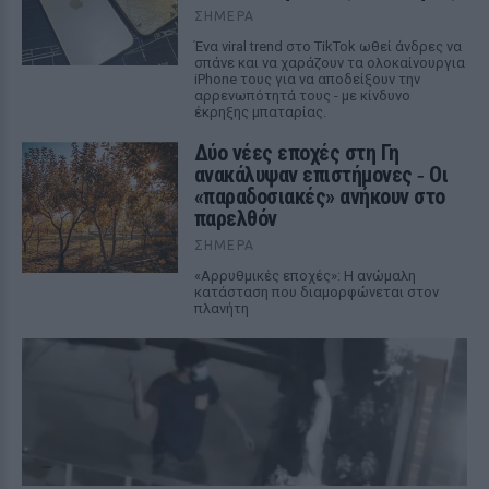
ΣΉΜΕΡΑ
Ένα viral trend στο TikTok ωθεί άνδρες να
σπάνε και να χαράζουν τα ολοκαίνουργια
iPhone τους για να αποδείξουν την
αρρενωπότητά τους - με κίνδυνο
έκρηξης μπαταρίας.
Δύο νέες εποχές στη Γη
ανακάλυψαν επιστήμονες ‑ Oι
«παραδοσιακές» ανήκουν στο
παρελθόν
ΣΉΜΕΡΑ
«Αρρυθμικές εποχές»: Η ανώμαλη
κατάσταση που διαμορφώνεται στον
πλανήτη