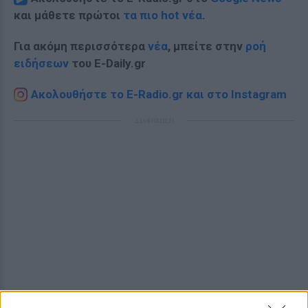
και μάθετε πρώτοι
τα πιο hot νέα
.
Για ακόμη περισσότερα
νέα
, μπείτε στην
ροή
ειδήσεων
του E-Daily.gr
Ακολουθήστε το E-Radio.gr και στο Instagram
ΔΙΑΦΗΜΙΣΗ