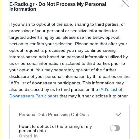
E-Radio.gr -
Do Not Process My Personal
Information
If you wish to opt-out of the sale, sharing to third parties, or
processing of your personal or sensitive information for
targeted advertising by us, please use the below opt-out
section to confirm your selection. Please note that after your
opt-out request is processed you may continue seeing
interest-based ads based on personal information utilized by
us or personal information disclosed to third parties prior to
ΔΕΙΤΕ ΕΠΙΣΗΣ
your opt-out. You may separately opt-out of the further
disclosure of your personal information by third parties on the
ΣΤΗΝ ΙΔΙΑ ΚΑΤΗΓΟΡΙΑ
IAB’s list of downstream participants. This information may
also be disclosed by us to third parties on the
IAB’s List of
Νέα λεωφόρος στον Βοτανικό:
Downstream Participants
that may further disclose it to other
Πόσες λωρίδες θα έχει και
third parties.
πότε παραδίδεται
Personal Data Processing Opt Outs
ΣΉΜΕΡΑ
Η Λεωφόρος Προφήτη Δανιήλ, που
I want to opt-out of the Sharing of my
κατασκευάζεται στο πλαίσιο της Διπλής
personal data.
Ανάπλασης, αποτελεί μέρος ενός νέου
Opted In
οδικού δικτύου 8 χιλιομέτρων και