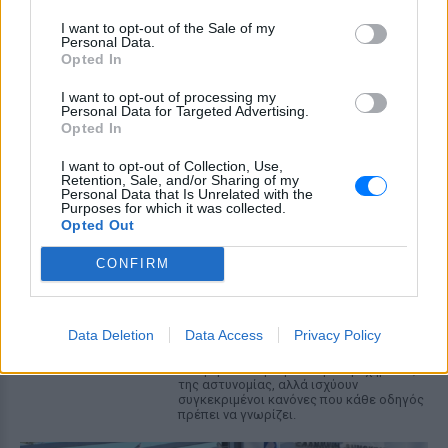
συνδέεται άμεσα με το νέο γήπεδο του
I want to opt-out of the Sale of my
Παναθηναϊκού.
Personal Data.
Opted In
Ισραηλινό ΥΠΕΞ προς τουρίστες
στην Ελλάδα: «Κρύψτε ότι
I want to opt-out of processing my
είστε Ισραηλινοί» λόγω
Personal Data for Targeted Advertising.
διαδηλώσεων
Opted In
ΣΉΜΕΡΑ
I want to opt-out of Collection, Use,
Retention, Sale, and/or Sharing of my
Ταξιδιωτική προειδοποίηση εξέδωσε το
Personal Data that Is Unrelated with the
ισραηλινό υπουργείο Εξωτερικών ενόψει
Purposes for which it was collected.
της «ημέρας οργής» φιλοπαλαιστινιακών
Opted Out
οργανώσεων σε 36 σημεία της χώρας.
Επιτρέπεται να προσπεράσεις
CONFIRM
περιπολικό; Τι λέει ο ΚΟΚ που
οι περισσότεροι αγνοούν
ΣΉΜΕΡΑ
Data Deletion
Data Access
Privacy Policy
Ο Κώδικας Οδικής Κυκλοφορίας δεν
απαγορεύει την προσπέραση οχήματος
της αστυνομίας, αλλά ισχύουν
συγκεκριμένοι κανόνες που κάθε οδηγός
πρέπει να γνωρίζει.