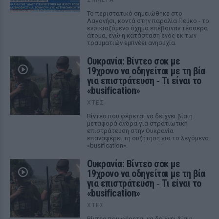
Το περιστατικό σημειώθηκε στο
Λαγονήσι, κοντά στην παραλία Πεύκο - το
ενοικιαζόμενο όχημα επέβαιναν τέσσερα
άτομα, ενώ η κατάσταση ενός εκ των
τραυματιών εμπνέει ανησυχία.
Ουκρανία: Βίντεο σοκ με
19χρονο να οδηγείται με τη βία
για επιστράτευση ‑ Τι είναι το
«busification»
ΧΤΕΣ
Βίντεο που φέρεται να δείχνει βίαιη
μεταφορά άνδρα για στρατιωτική
επιστράτευση στην Ουκρανία
επαναφέρει τη συζήτηση για το λεγόμενο
«busification».
Ουκρανία: Βίντεο σοκ με
19χρονο να οδηγείται με τη βία
για επιστράτευση ‑ Τι είναι το
«busification»
ΧΤΕΣ
Βίντεο που φέρεται να δείχνει βίαιη