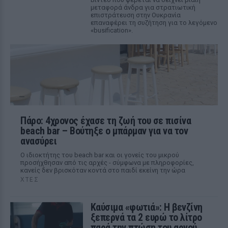
μεταφορά άνδρα για στρατιωτική
επιστράτευση στην Ουκρανία
επαναφέρει τη συζήτηση για το λεγόμενο
«busification».
Πάρο: 4χρονος έχασε τη ζωή του σε πισίνα
beach bar – Βούτηξε ο μπάρμαν για να τον
ανασύρει
Ο ιδιοκτήτης του beach bar και οι γονείς του μικρού
προσήχθησαν από τις αρχές - σύμφωνα με πληροφορίες,
κανείς δεν βρισκόταν κοντά στο παιδί εκείνη την ώρα
ΧΤΕΣ
Καύσιμα «φωτιά»: Η βενζίνη
ξεπερνά τα 2 ευρώ το λίτρο
παρά την πτώση του αργού