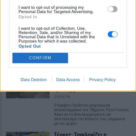
I want to opt-out of processing my
Personal Data for Targeted Advertising.
Opted In
I want to opt-out of Collection, Use,
Retention, Sale, and/or Sharing of my
ΔΕΙΤΕ ΕΠΙΣΗΣ
Personal Data that Is Unrelated with the
Purposes for which it was collected.
Opted Out
ΣΤΗΝ ΙΔΙΑ ΚΑΤΗΓΟΡΙΑ
CONFIRM
ΗΠΑ: 15χρονος με στολή
κλόουν δολοφόνησε
ηλικιωμένο σε στάση
Data Deletion
Data Access
Privacy Policy
λεωφορείου – Βίντεο του
δράστη γίνεται viral
ΣΉΜΕΡΑ
Ο έφηβος δράστης μαχαίρωσε
επανειλημμένα τον 78χρονο Τζον Γουέσλι
Αλεν σε στάση λεωφορείου, με
αποτέλεσμα τον θάνατό του, σύμφωνα
με τις αρχές
Σέρρες: Συγκλονίζει η