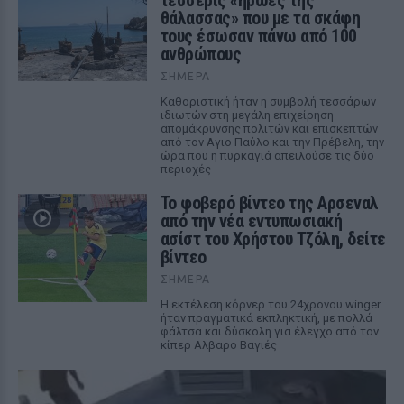
τέσσερις «ήρωες της
θάλασσας» που με τα σκάφη
τους έσωσαν πάνω από 100
ανθρώπους
ΣΉΜΕΡΑ
Καθοριστική ήταν η συμβολή τεσσάρων
ιδιωτών στη μεγάλη επιχείρηση
απομάκρυνσης πολιτών και επισκεπτών
από τον Αγιο Παύλο και την Πρέβελη, την
ώρα που η πυρκαγιά απειλούσε τις δύο
περιοχές
Το φοβερό βίντεο της Αρσεναλ
από την νέα εντυπωσιακή
ασίστ του Χρήστου Τζόλη, δείτε
βίντεο
ΣΉΜΕΡΑ
Η εκτέλεση κόρνερ του 24χρονου winger
ήταν πραγματικά εκπληκτική, με πολλά
φάλτσα και δύσκολη για έλεγχο από τον
κίπερ Αλβαρο Βαγιές