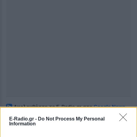
Ακολουθήστε το E-Radio.gr στο
Google News
και μάθετε πρώτοι
τα πιο hot νέα
.
E-Radio.gr -
Do Not Process My Personal
Information
Για ακόμη περισσότερα
νέα
, μπείτε στην
ροή
ειδήσεων
του E-Daily.gr