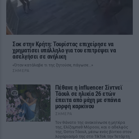
Σοκ στην Κρήτη: Τουρίστας επιχείρησε να
χρηματίσει υπάλληλο για του επιτρέψει να
ασελγήσει σε ανήλικη
«Όταν κατάλαβε τι της ζητούσε, πάγωσε...»
ΣΉΜΕΡΑ
Πέθανε η influencer Σίντνεϊ
Τάουλ σε ηλικία 26 ετών
έπειτα από μάχη με σπάνια
μορφή καρκίνου
ΣΉΜΕΡΑ
Τον θάνατο της ανακοίνωσε η μητέρα
της, Ελίζαμπεθ Μόροου, και ο αδελφός
της, Όστιν Τάουλ, μέσω ενός βίντεο στον
λογαριασμό της στο TikTok την Τετάρτη