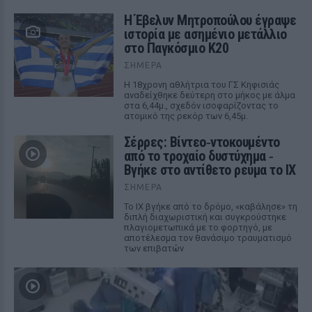
Η Έβελυν Μητροπούλου έγραψε
ιστορία με ασημένιο μετάλλιο
στο Παγκόσμιο Κ20
ΣΉΜΕΡΑ
Η 18χρονη αθλήτρια του ΓΣ Κηφισιάς
αναδείχθηκε δεύτερη στο μήκος με άλμα
στα 6,44μ., σχεδόν ισοφαρίζοντας το
ατομικό της ρεκόρ των 6,45μ.
Σέρρες: Βίντεο‑ντοκουμέντο
από το τροχαίο δυστύχημα ‑
Βγήκε στο αντίθετο ρεύμα το ΙΧ
ΣΉΜΕΡΑ
Το ΙΧ βγήκε από το δρόμο, «καβάλησε» τη
διπλή διαχωριστική και συγκρούστηκε
πλαγιομετωπικά με το φορτηγό, με
αποτέλεσμα τον θανάσιμο τραυματισμό
των επιβατών