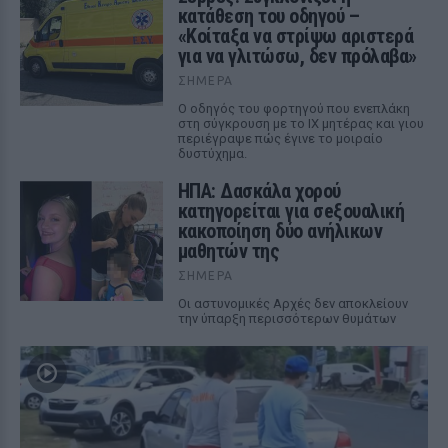
κατάθεση του οδηγού –
«Κοίταξα να στρίψω αριστερά
για να γλιτώσω, δεν πρόλαβα»
ΣΉΜΕΡΑ
Ο οδηγός του φορτηγού που ενεπλάκη
στη σύγκρουση με το ΙΧ μητέρας και γιου
περιέγραψε πώς έγινε το μοιραίο
δυστύχημα.
ΗΠΑ: Δασκάλα χορού
κατηγορείται για σeξουαλική
κακοποίηση δύο ανήλικων
μαθητών της
ΣΉΜΕΡΑ
Οι αστυνομικές Αρχές δεν αποκλείουν
την ύπαρξη περισσότερων θυμάτων