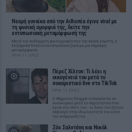
Νεαρή γυναίκα από την Αιθιοπία έγινε viral με
τη φυσική ομορφιά της, δείτε την
εντυπωσιακή μεταμόρφωσή της
Μετά την αυθόρμητη φωτογραφία που την έκανε γνωστή, η
Ελίζαμπεθ Ντέστα εντυπωσίασε ξανά με μια λαμπερή
μεταμόρφωση
ΠΡΙΝ 11 ΏΡΕΣ
Πέρεζ Χίλτον: Τι λέει η
οικογένειά του μετά το
σοκαριστικό live στο TikTok
ΠΡΙΝ 11 ΏΡΕΣ
Ο 48χρονος blogger νοσηλεύεται σε
νοσοκομείο μετά το περιστατικό που
έγινε στο σπίτι του - οι δικοί του ζητούν
σεβασμό στην ιδιωτικότητά του κατά
την ανάρρωσή του
Ζόε Σαλντάνα και Νικόλ