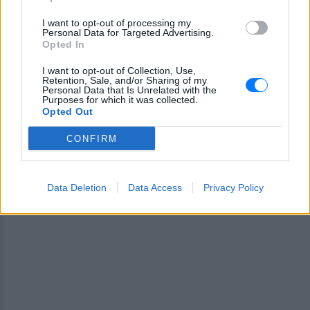
Ακολουθήστε το E-Radio.gr στο
Google News
και μάθετε πρώτοι
I want to opt-out of processing my
τα πιο hot νέα
.
Personal Data for Targeted Advertising.
Opted In
Εσύ μπήκες στο E-Daily.gr; Τα νέα της ημέρας
I want to opt-out of Collection, Use,
και ότι σου κάνει κλικ!
Retention, Sale, and/or Sharing of my
Personal Data that Is Unrelated with the
Purposes for which it was collected.
Ακολουθήστε το E-Radio.gr και στο Instagram
Opted Out
ΔΙΑΦΗΜΙΣΗ
CONFIRM
Data Deletion
Data Access
Privacy Policy