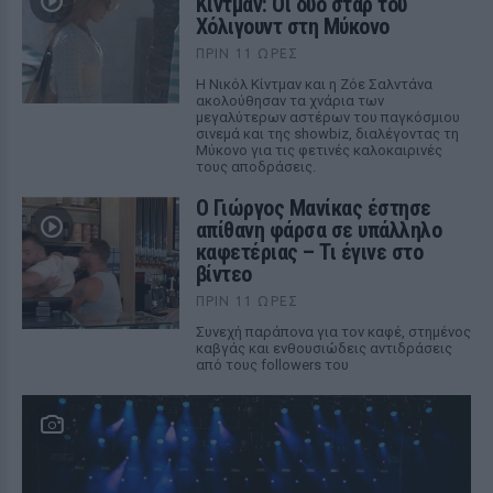
Κίντμαν: Οι δύο σταρ του
Χόλιγουντ στη Μύκονο
ΠΡΙΝ 11 ΏΡΕΣ
Η Νικόλ Κίντμαν και η Ζόε Σαλντάνα
ακολούθησαν τα χνάρια των
μεγαλύτερων αστέρων του παγκόσμιου
σινεμά και της showbiz, διαλέγοντας τη
Μύκονο για τις φετινές καλοκαιρινές
τους αποδράσεις.
Ο Γιώργος Μανίκας έστησε
απίθανη φάρσα σε υπάλληλο
καφετέριας – Τι έγινε στο
βίντεο
ΠΡΙΝ 11 ΏΡΕΣ
Συνεχή παράπονα για τον καφέ, στημένος
καβγάς και ενθουσιώδεις αντιδράσεις
από τους followers του