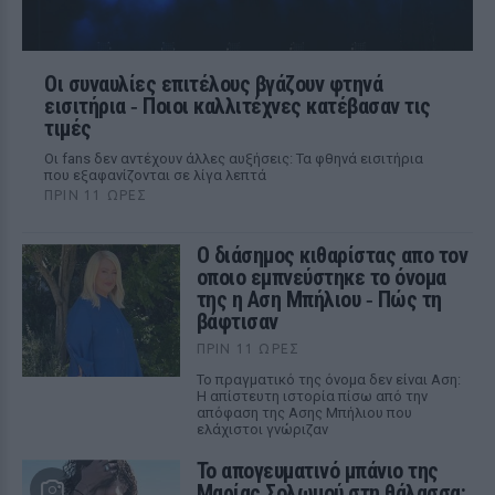
Οι συναυλίες επιτέλους βγάζουν φτηνά
εισιτήρια ‑ Ποιοι καλλιτέχνες κατέβασαν τις
τιμές
Οι fans δεν αντέχουν άλλες αυξήσεις: Τα φθηνά εισιτήρια
που εξαφανίζονται σε λίγα λεπτά
ΠΡΙΝ 11 ΏΡΕΣ
Ο διάσημος κιθαρίστας απο τον
οποιο εμπνεύστηκε το όνομα
της η Αση Μπήλιου ‑ Πώς τη
βάφτισαν
ΠΡΙΝ 11 ΏΡΕΣ
Το πραγματικό της όνομα δεν είναι Αση:
Η απίστευτη ιστορία πίσω από την
απόφαση της Ασης Μπήλιου που
ελάχιστοι γνώριζαν
Το απογευματινό μπάνιο της
Μαρίας Σολωμού στη θάλασσα: