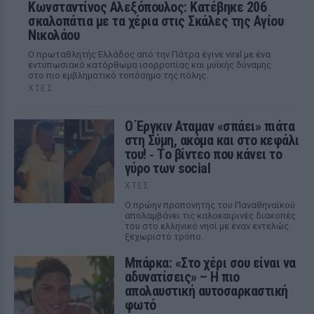
Κωνσταντίνος Αλεξόπουλος: Κατέβηκε 206
σκαλοπάτια με τα χέρια στις Σκάλες της Αγίου
Νικολάου
Ο πρωταθλητής Ελλάδος από την Πάτρα έγινε viral με ένα
εντυπωσιακό κατόρθωμα ισορροπίας και μυϊκής δύναμης
στο πιο εμβληματικό τοπόσημο της πόλης.
ΧΤΕΣ
Ο Έργκιν Αταμαν «σπάει» πιάτα
στη Σύμη, ακόμα και στο κεφάλι
του! ‑ Tο βίντεο που κάνει το
γύρο των social
ΧΤΕΣ
Ο πρώην προπονητής του Παναθηναϊκού
απολαμβάνει τις καλοκαιρινές διακοπές
του στο ελληνικό νησί με έναν εντελώς
ξεχωριστό τρόπο.
Μπάρκα: «Στο χέρι σου είναι να
αδυνατίσεις» – Η πιο
απολαυστική αυτοσαρκαστική
φωτό