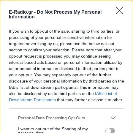
E-Radio.gr -
Do Not Process My Personal
Η ίδια ζούσε αποξενωμένη από τη μητέρα της,
Information
γνωστή πια ως Monika Hertwig, η οποία έδωσε
μάλιστα συνέντευξη στην ισραηλινή τηλεόραση το
If you wish to opt-out of the sale, sharing to third parties, or
processing of your personal or sensitive information for
2010 για το πώς είναι να ζει κανείς ως παιδί
targeted advertising by us, please use the below opt-out
χιτλερικού δολοφόνου. Στεκόμενη έξω από το σπίτι
section to confirm your selection. Please note that after your
όπου έζησε ο πατέρας της, δήλωσε: «Ο ναζιστής
opt-out request is processed you may continue seeing
πατέρας μου σκότωνε γυναίκες με τα μωρά τους
interest-based ads based on personal information utilized by
us or personal information disclosed to third parties prior to
στην αγκαλιά, από αυτό ακριβώς το μπαλκόνι.
your opt-out. You may separately opt-out of the further
Βασανίζομαι από τη σκέψη πόσο από αυτόν έχω
disclosure of your personal information by third parties on the
μέσα μου».
IAB’s list of downstream participants. This information may
also be disclosed by us to third parties on the
IAB’s List of
Downstream Participants
that may further disclose it to other
Η Teege, μητέρα δύο παιδιών, προσέθεσε: «Η μητέρα
third parties.
μου ήταν εντελώς ανήμπορη να διαχειριστεί την
οικογενειακή της ιστορία. Γι' αυτό και θέλησε να με
Personal Data Processing Opt Outs
προστατεύσει, κρατώντας με στο σκοτάδι για τα
I want to opt-out of the Sharing of my