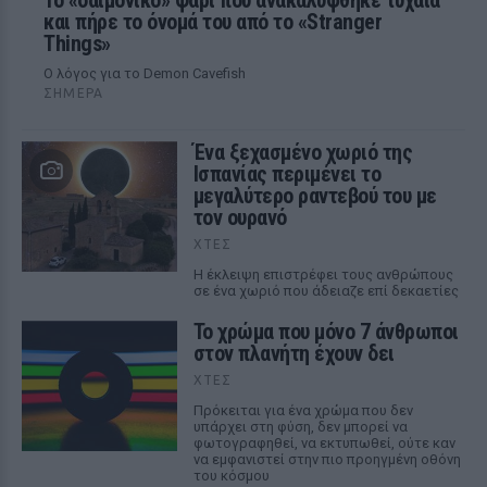
Το «δαιμονικό» ψάρι που ανακαλύφθηκε τυχαία
και πήρε το όνομά του από το «Stranger
Things»
Ο λόγος για το Demon Cavefish
ΣΉΜΕΡΑ
Ένα ξεχασμένο χωριό της
Ισπανίας περιμένει το
μεγαλύτερο ραντεβού του με
τον ουρανό
ΧΤΕΣ
Η έκλειψη επιστρέφει τους ανθρώπους
σε ένα χωριό που άδειαζε επί δεκαετίες
Το χρώμα που μόνο 7 άνθρωποι
στον πλανήτη έχουν δει
ΧΤΕΣ
Πρόκειται για ένα χρώμα που δεν
υπάρχει στη φύση, δεν μπορεί να
φωτογραφηθεί, να εκτυπωθεί, ούτε καν
να εμφανιστεί στην πιο προηγμένη οθόνη
του κόσμου