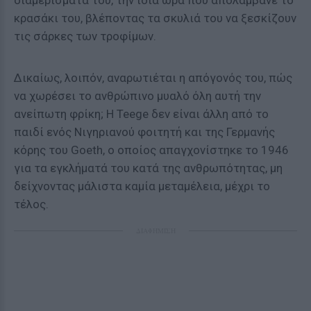
διαμερίσματά του, την ίδια ώρα που απολάμβανε το
κρασάκι του, βλέποντας τα σκυλιά του να ξεσκίζουν
τις σάρκες των τροφίμων.
Δικαίως, λοιπόν, αναρωτιέται η απόγονός του, πώς
να χωρέσει το ανθρώπινο μυαλό όλη αυτή την
ανείπωτη φρίκη; Η Teege δεν είναι άλλη από το
παιδί ενός Νιγηριανού φοιτητή και της Γερμανής
κόρης του Goeth, ο οποίος απαγχονίστηκε το 1946
για τα εγκλήματά του κατά της ανθρωπότητας, μη
δείχνοντας μάλιστα καμία μεταμέλεια, μέχρι το
τέλος.
ΔΙΑΦΗΜΙΣΗ