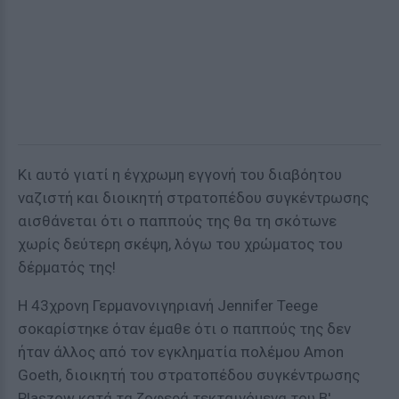
Κι αυτό γιατί η έγχρωμη εγγονή του διαβόητου
ναζιστή και διοικητή στρατοπέδου συγκέντρωσης
αισθάνεται ότι ο παππούς της θα τη σκότωνε
χωρίς δεύτερη σκέψη, λόγω του χρώματος του
δέρματός της!
Η 43χρονη Γερμανονιγηριανή Jennifer Teege
σοκαρίστηκε όταν έμαθε ότι ο παππούς της δεν
ήταν άλλος από τον εγκληματία πολέμου Amon
Goeth, διοικητή του στρατοπέδου συγκέντρωσης
Plaszow κατά τα ζοφερά τεκταινόμενα του Β'