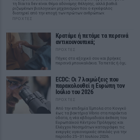
τη δίαιτα δεν είναι θέμα αδύναμης θέλησης, αλλά βαθιά
ριζωμένων βιολογικών μηχανισμών που ο εγκέφαλος
διατηρεί από την εποχή των πρώτων ανθρώπων.
ΠΡΟΧΤΈΣ
Κρατάμε ή πετάμε τα περσινά
αντικουνουπικά;
ΠΡΟΧΤΈΣ
Πήγες στο εξοχικό σου και βρήκες
περσινά μπουκαλάκια. Τα πετάς ή όχι;
ECDC: Οι 7 λοιμώξεις που
παρακολουθεί η Ευρώπη τον
Ιούλιο του 2026
ΠΡΟΧΤΈΣ
Από την επιδημία Έμπολα στο Κονγκό
έως τα βακτήρια Vibrio στα παράκτια
ύδατα, η νέα εβδομαδιαία έκθεση του
Ευρωπαϊκού Κέντρου Πρόληψης και
Ελέγχου Νοσημάτων καταγράφει τις
ενεργές υγειονομικές απειλές για την
περίοδο 25–31 Ιουλίου 2026.