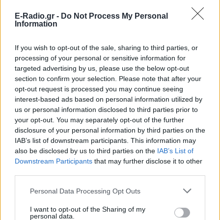
πραγματικότητα να είναι μια άμεση τοξίνη στον
E-Radio.gr -
Do Not Process My Personal
καρδιακό μυ και να οδηγήσει σε καρδιακή
Information
ανεπάρκεια, παρά τις φήμες ότι κάνει καλό στην
καρδιά.Επιπλέον, αυξάνει τα επίπεδα σακχάρου στο
If you wish to opt-out of the sale, sharing to third parties, or
processing of your personal or sensitive information for
αίμα και προκαλεί αύξηση βάρους. Η αποφυγή του
targeted advertising by us, please use the below opt-out
υπερβολικού αλκοόλ μπορεί να προσθέσει
section to confirm your selection. Please note that after your
τουλάχιστον αρκετά χρόνια στη ζωή σου,
opt-out request is processed you may continue seeing
μειώνοντας τον κίνδυνο για διαβήτη,
interest-based ads based on personal information utilized by
us or personal information disclosed to third parties prior to
καρδιαγγειακές παθήσεις, καρκίνο και άλλες
your opt-out. You may separately opt-out of the further
χρόνιες ασθένειες, σύμφωνα με τα αποτελέσματα
disclosure of your personal information by third parties on the
μιας μελέτης του 2020.
IAB’s list of downstream participants. This information may
also be disclosed by us to third parties on the
IAB’s List of
Όχι στο κάπνισμα
Downstream Participants
that may further disclose it to other
third parties.
Το κάπνισμα είναι ένας σημαντικός παράγοντας
Personal Data Processing Opt Outs
κινδύνου που αυξάνει την πιθανότητα πολλαπλών
καρκίνων (όχι μόνο του καρκίνου του πνεύμονα αλλά
I want to opt-out of the Sharing of my
personal data.
και άλλων, όπως ο καρκίνος του μαστού). Ακόμα,