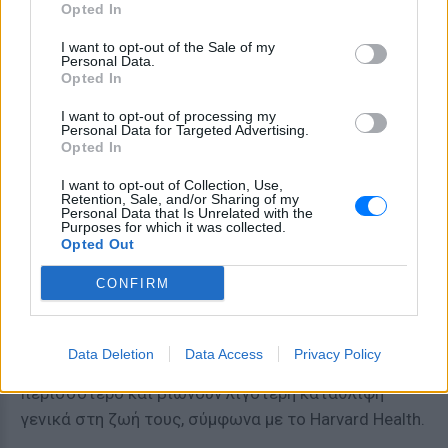
Opted In
αυξάνει τον κίνδυνο καρδιακών παθήσεων,
εγκεφαλικού και άλλων καταστάσεων που
I want to opt-out of the Sale of my
Personal Data.
συντομεύουν τη ζωή των ανθρώπων. Εάν είσαι,
Opted In
λοιπόν, σταθερός ή και περιστασιακός καπνιστής,
I want to opt-out of processing my
δεν είναι ποτέ αργά να το κόψεις για να
Personal Data for Targeted Advertising.
Opted In
παρατείνεις τη ζωή σου.
I want to opt-out of Collection, Use,
Ισχυροί δεσμοί σχέσεων
Retention, Sale, and/or Sharing of my
Personal Data that Is Unrelated with the
Purposes for which it was collected.
Το να έχουμε στενές, θετικές σχέσεις προσθέτει
Opted Out
ευτυχία και άνεση στη ζωή μας και μειώνει το
CONFIRM
άγχος, λένε οι ειδικοί. Μελέτες, ακόμα, έχουν δείξει
ότι οι άνθρωποι που έχουν ικανοποιητικές σχέσεις
με την οικογένεια, τους φίλους και τον περίγυρο
Data Deletion
Data Access
Privacy Policy
τους, έχουν λιγότερα προβλήματα υγείας, ζουν
περισσότερο και βιώνουν λιγότερη κατάθλιψη
γενικά στη ζωή τους, σύμφωνα με το Harvard Health.