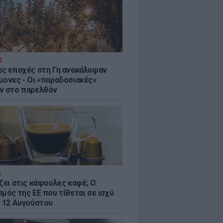
Σ
ες εποχές στη Γη ανακάλυψαν
μονες - Oι «παραδοσιακές»
ν στο παρελθόν
Α
ζει στις κάψουλες καφέ; Ο
μός της ΕΕ που τίθεται σε ισχύ
ς 12 Αυγούστου