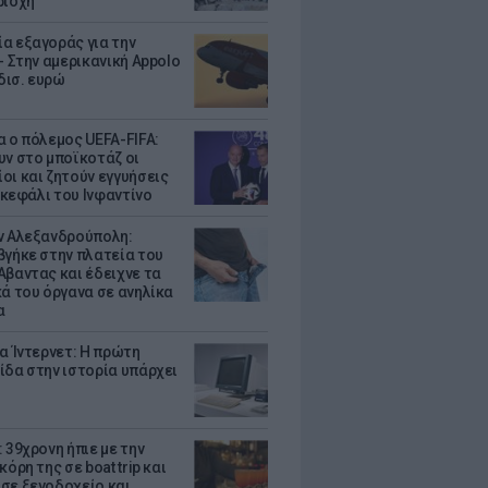
ριοχή
α εξαγοράς για την
- Στην αμερικανική Appolo
 δισ. ευρώ
α ο πόλεμος UEFA-FIFA:
υν στο μποϊκοτάζ οι
οι και ζητούν εγγυήσεις
. κεφάλι του Ινφαντίνο
ν Αλεξανδρούπολη:
βγήκε στην πλατεία του
Αβαντας και έδειχνε τα
κά του όργανα σε ανηλίκα
α
ια Ίντερνετ: Η πρώτη
ίδα στην ιστορία υπάρχει
 39χρονη ήπιε με την
κόρη της σε boat trip και
σε ξενοδοχείο και