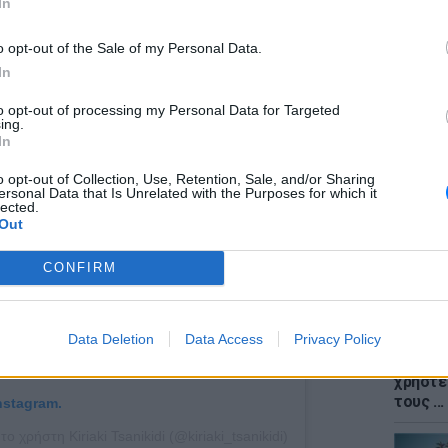
In
 διαδικτυακών της φίλων ήρθαν να δώσουν
ικίδη!
o opt-out of the Sale of my Personal Data.
In
to opt-out of processing my Personal Data for Targeted
ΕΙΔΗΣΕΙ
ing.
Meteo: 
In
εβδομά
Ελλάδα
o opt-out of Collection, Use, Retention, Sale, and/or Sharing
ersonal Data that Is Unrelated with the Purposes for which it
lected.
Out
CONFIRM
Data Deletion
Data Access
Privacy Policy
ΕΙΔΗΣΕΙ
iPhone 
χρήστε
τους ..
nstagram.
χρήστη Kiriaki Tsanikidi (@kiriaki_tsanikidi)