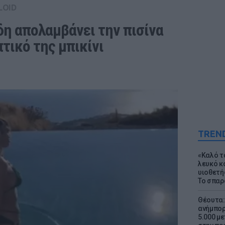
LOID
η απολαμβάνει την πισίνα 
τικό της μπικίνι
TREN
«Καλό τα
λευκό κ
υιοθετή
Το σπαρ
Θέουτα: 
ανήμπορ
5.000 μ