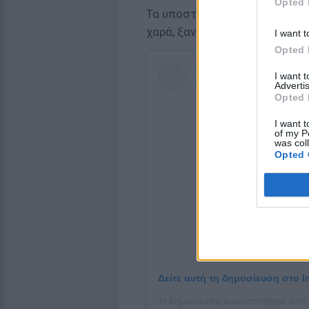
Opted 
Τα υποστηρικτικά σχόλια των
χαρά, ξανά, στην Κυριακή Τσαν
I want t
Opted 
I want 
Advertis
Opted 
I want t
of my P
was col
Opted 
Δείτε αυτή τη δημοσίευση στο I
Η δημοσίευση κοινοποιήθηκε από το 