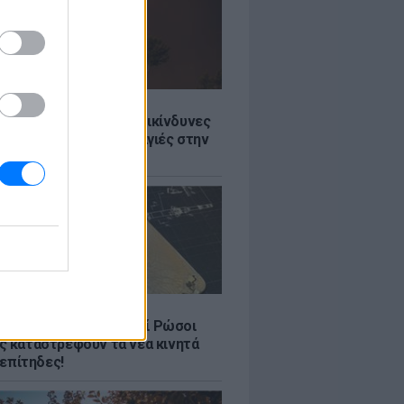
Σ
Ποιες είναι οι 6 πιο επικίνδυνες
δες για δασικές πυρκαγιές στην
Σ
17 στα σκουπίδια: Γιατί Ρώσοι
ς καταστρέφουν τα νέα κινητά
. επίτηδες!