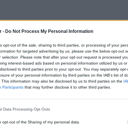
r -
Do Not Process My Personal Information
to opt-out of the sale, sharing to third parties, or processing of your per
formation for targeted advertising by us, please use the below opt-out s
r selection. Please note that after your opt-out request is processed y
eing interest-based ads based on personal information utilized by us or
ρεις είναι εκείνο το χαμόγελο ίσα ίσα για να
disclosed to third parties prior to your opt-out. You may separately opt-
losure of your personal information by third parties on the IAB’s list of
ολύ δύσκολα και συνεχίζω να περνάω.
. This information may also be disclosed by us to third parties on the
IA
έλω να γράψω πολλά ακόμα. Μα δε θα γράψω.
Participants
that may further disclose it to other third parties.
ου περνάω. Το μόνο που θέλω είναι να σας
εία και την πιο σημαντική ευχή. Αυτή της
ΕΙΔΗΣΕΙ
ά η Κυριακή Τσανικίδη στη λεζάντα με την
Φωτιά 
l Data Processing Opt Outs
μέσα κ
ύσει την πλέον δροσερή της δημοσίευση στον
ο Instagram.
o opt-out of the Sharing of my personal data.