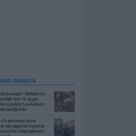
DING ΘΕΜΑΤΑ
ξίδι μικρέ»: Πέθανε το
ουτάβι που το είχαν
σει η αγέλη των λύκων –
ακτικό βίντεο
«Οι κάτοικοι είναι
οι και γεμάτοι αγωνία» -
ετανάστες παραμένουν