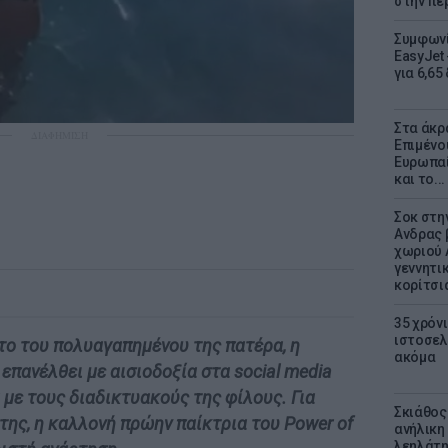
στην πε
Συμφωνί
EasyJet 
για 6,65
Στα άκρ
ΔΙΑΦΗΜΙΣΗ
Επιμένο
Ευρωπαί
και το..
Σοκ στη
Ανδρας 
χωριού 
γεννητι
κορίτσι
35 χρόν
ιστοσελ
το του πολυαγαπημένου της πατέρα, η
ακόμα
επανέλθει με αισιοδοξία στα social media
 με τους διαδικτυακούς της φίλους. Για
Σκιάθος:
της, η καλλονή πρώην παίκτρια του Power of
ανήλικη 
λεηλάτη