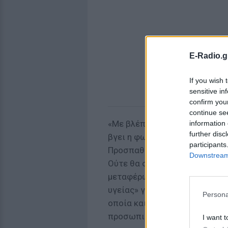
E-Radio.g
If you wish 
sensitive in
confirm you
continue se
«Με βλέπεις να χαμογελάω. Ξέ
information 
further disc
βγει η φωτογραφία. Πέρασα π
participants
Προσπαθώ να είμαι δυνατή. Θ
Downstream 
Ούτε θα σας ζαλίσω με αυτά π
μεταφέρω τη θετική μου ενεργ
υγείας» γράφει χαρακτηριστικ
Persona
οποία και επέλεξε να συνοδε
προσωπικό της λογαριασμό στ
I want t