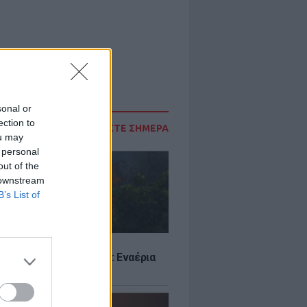
sonal or
ection to
ΔΙΑΒΑΣΤΕ ΣΗΜΕΡΑ
ou may
 personal
out of the
 downstream
B’s List of
Σ
στην Κρήνη Φαρσάλων: Εναέρια
αι SMS από το 112