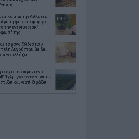
Υγείας
υναίκα από την Αιθιοπία
ral με τη φυσική ομορφιά
ίτε την εντυπωσιακή
ρφωσή της
ναι το μόνο ζώδιο που
α τέλη Αυγούστου θα δει
του να αλλάζει
ρα έχτισε τσιμεντένιο
00 χλμ. για τα τσουνάμι -
τίζει και γιατί διχάζει