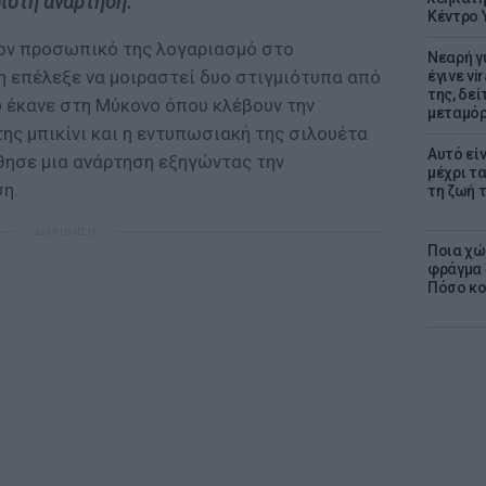
ιστή ανάρτηση.
Κέντρο 
τον προσωπικό της λογαριασμό στο
Νεαρή γ
δη επέλεξε να μοιραστεί δυο στιγμιότυπα από
έγινε vi
της, δε
υ έκανε στη Μύκονο όπου κλέβουν την
μεταμό
ης μπικίνι και η εντυπωσιακή της σιλουέτα
Αυτό εί
θησε μια ανάρτηση εξηγώντας την
μέχρι τ
η.
τη ζωή 
ΔΙΑΦΗΜΙΣΗ
Ποια χώ
φράγμα 4
Πόσο κοσ