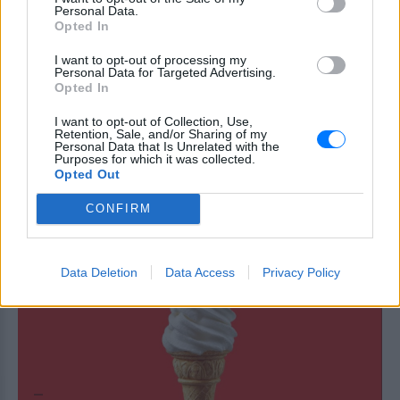
Personal Data.
Opted In
6 φρούτα που μπορουν να
διατηρηθούν εκτός ψυγείου το
I want to opt-out of processing my
καλοκαίρι
Personal Data for Targeted Advertising.
Opted In
ΣΉΜΕΡΑ
I want to opt-out of Collection, Use,
Retention, Sale, and/or Sharing of my
Personal Data that Is Unrelated with the
Πώς να αποφύγεις το σύγκαμα
Purposes for which it was collected.
ανάμεσα στους μηρούς
Opted Out
ΣΉΜΕΡΑ
CONFIRM
Έχει συμβεί σε όλες
Data Deletion
Data Access
Privacy Policy