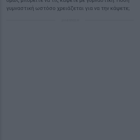
όμως μπορείτε να τις κάψετε με γυμναστική. Πόση
γυμναστική ωστόσο χρειάζεται για να την κάψετε;
ΔΙΑΦΗΜΙΣΗ