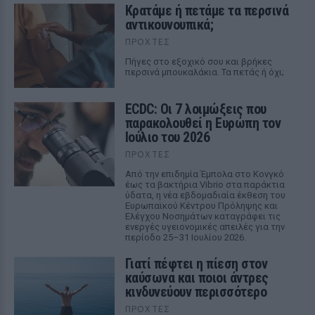
Κρατάμε ή πετάμε τα περσινά
αντικουνουπικά;
ΠΡΟΧΤΈΣ
Πήγες στο εξοχικό σου και βρήκες
περσινά μπουκαλάκια. Τα πετάς ή όχι;
ECDC: Οι 7 λοιμώξεις που
παρακολουθεί η Ευρώπη τον
Ιούλιο του 2026
ΠΡΟΧΤΈΣ
Από την επιδημία Έμπολα στο Κονγκό
έως τα βακτήρια Vibrio στα παράκτια
ύδατα, η νέα εβδομαδιαία έκθεση του
Ευρωπαϊκού Κέντρου Πρόληψης και
Ελέγχου Νοσημάτων καταγράφει τις
ενεργές υγειονομικές απειλές για την
περίοδο 25–31 Ιουλίου 2026.
Γιατί πέφτει η πίεση στον
καύσωνα και ποιοι άντρες
κινδυνεύουν περισσότερο
ΠΡΟΧΤΈΣ