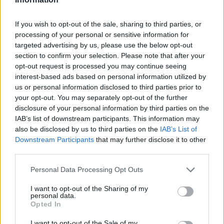
If you wish to opt-out of the sale, sharing to third parties, or
processing of your personal or sensitive information for
targeted advertising by us, please use the below opt-out
section to confirm your selection. Please note that after your
opt-out request is processed you may continue seeing
interest-based ads based on personal information utilized by
ΔΕΙΤΕ ΕΠΙΣΗΣ
us or personal information disclosed to third parties prior to
your opt-out. You may separately opt-out of the further
ΣΤΗΝ ΙΔΙΑ ΚΑΤΗΓΟΡΙΑ
disclosure of your personal information by third parties on the
IAB’s list of downstream participants. This information may
Οι κρυμμένες λίμνες της
also be disclosed by us to third parties on the
IAB’s List of
Εύβοιας ‑ Εγκαταλελειμμένα
Downstream Participants
that may further disclose it to other
ορυχεία μετατράπηκαν σε
third parties.
«παράδεισο»
Personal Data Processing Opt Outs
ΣΉΜΕΡΑ
Στη Βόρεια Εύβοια, κοντά στο Μαντούδι
I want to opt-out of the Sharing of my
και τη Λίμνη, δώδεκα πρώην ορυχεία
personal data.
λευκόλιθου μεταμορφώθηκαν σε
Opted In
γαλαζοπράσινες λίμνες που πλέον
αποτελούν στόχο γεωτουρισμού και
περιβαλλοντικής εκπαίδευσης.
I want to opt-out of the Sale of my