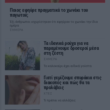
Ποιος εφηύρε πραγματικά το χωνάκι του
παγωτού;
Έξι άνθρωποι ισχυρίστηκαν ότι εφηύραν το χωνάκι την ίδια
ημέρα
ΣΉΜΕΡΑ
Τα ιδανικά ρούχα για να
παραμένουμε δροσεροί μέσα
στη ζέστη
ΣΉΜΕΡΑ
To καλοκαίρι έχει ειδικά γούστα
Γιατί γεμίζουμε σπυράκια στις
διακοπές και πώς θα τα
προλάβεις
ΧΤΕΣ
Τι πρέπει να αλλάξεις