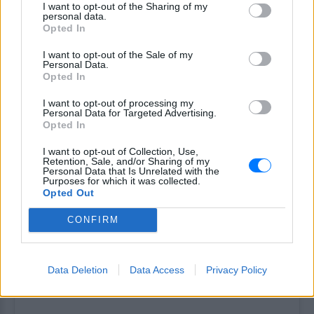
I want to opt-out of the Sharing of my
Μπορείς να πας εκεί καθημερινά και όλες τις ώρες
personal data.
Opted In
για έναν περίπατο, είναι μια πολύ όμορφη εμπειρία!
Από τη μία η φύση με την πλούσια βλάστηση και
I want to opt-out of the Sale of my
Personal Data.
από την άλλη τα πέτρινα μονοπάτια και τα αρχαία
Opted In
μνημεία, είναι μοναδικά.
I want to opt-out of processing my
Personal Data for Targeted Advertising.
Μουσών 23, Αθήνα
Opted In
I want to opt-out of Collection, Use,
Retention, Sale, and/or Sharing of my
Personal Data that Is Unrelated with the
Purposes for which it was collected.
Opted Out
CONFIRM
Data Deletion
Data Access
Privacy Policy