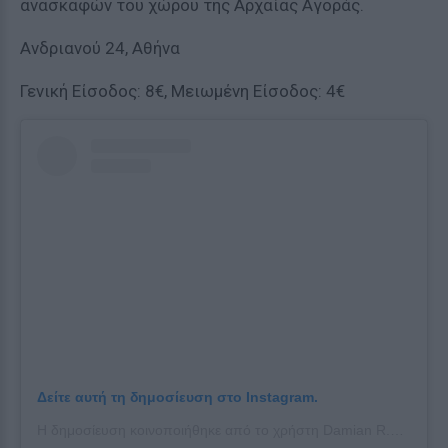
ανασκαφών του χώρου της Αρχαίας Αγοράς.
Ανδριανού 24, Αθήνα
Γενική Είσοδος: 8€, Μειωμένη Είσοδος: 4€
Δείτε αυτή τη δημοσίευση στο Instagram.
Η δημοσίευση κοινοποιήθηκε από το χρήστη Damian R.K. Mędrala (@damian_rk_medrala)