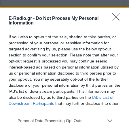
E-Radio.gr -
Do Not Process My Personal
Δείτε αυτή τη δημοσίευση στο Instagram.
Information
Η δημοσίευση κοινοποιήθηκε από το χρήστη Une petite Belge en voyage 📸🌍 (@clem_passion_voyage)
If you wish to opt-out of the sale, sharing to third parties, or
processing of your personal or sensitive information for
targeted advertising by us, please use the below opt-out
Λόφος της Πνύκας
section to confirm your selection. Please note that after your
opt-out request is processed you may continue seeing
Θα βρεις τον λόφο της Πνύκας ανάμεσα στο λόφο
interest-based ads based on personal information utilized by
us or personal information disclosed to third parties prior to
του Φιλοπάππου και στο λόφο των Νυμφών.
your opt-out. You may separately opt-out of the further
Αποτελούσε το χώρο που γινόταν η Εκκλησία του
disclosure of your personal information by third parties on the
Δήμου, δηλαδή η συνέλευση των Αθηναίων, στην
IAB’s list of downstream participants. This information may
Αρχαία Αθήνα. Εκεί αγόρευαν πολλοί σπουδαίοι
also be disclosed by us to third parties on the
IAB’s List of
πολιτικοί και ρήτορες της αρχαιότητας. Ο χώρος
Downstream Participants
that may further disclose it to other
third parties.
ήταν αφιερωμένος στο Δία και θεωρούνταν ιερός.
Εκεί κοντά βρίσκεται και η φυλακή του Σωκράτη,
Personal Data Processing Opt Outs
όπου κρατήθηκε ο ρήτορας πριν θανατωθεί.