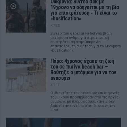
Ουκρανία: Βίντεο σοκ με
19χρονο να οδηγείται με τη βία
για επιστράτευση ‑ Τι είναι το
«busification»
ΧΤΕΣ
Βίντεο που φέρεται να δείχνει βίαιη
μεταφορά άνδρα για στρατιωτική
επιστράτευση στην Ουκρανία
επαναφέρει τη συζήτηση για το λεγόμενο
«busification».
Πάρο: 4χρονος έχασε τη ζωή
του σε πισίνα beach bar –
Βούτηξε ο μπάρμαν για να τον
ανασύρει
ΧΤΕΣ
Ο ιδιοκτήτης του beach bar και οι γονείς
του μικρού προσήχθησαν από τις αρχές -
σύμφωνα με πληροφορίες, κανείς δεν
βρισκόταν κοντά στο παιδί εκείνη την
ώρα