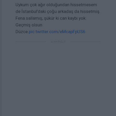
Uykum çok ağır olduğundan hissetmesem
de İstanbul’daki çoğu arkadaş da hissetmiş.
Fena sallamış, şükür ki can kaybı yok.
Geçmiş olsun
Düzce.
pic.twitter.com/eMcapFpUS6
ΔΙΑΦΗΜΙΣΗ