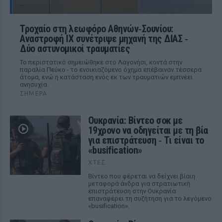
Τροχαίο στη λεωφόρο Αθηνών‑Σουνίου:
Αναστροφή ΙΧ συνέτριψε μηχανή της ΔΙΑΣ ‑
Δύο αστυνομικοί τραυματίες
Το περιστατικό σημειώθηκε στο Λαγονήσι, κοντά στην
παραλία Πεύκο - το ενοικιαζόμενο όχημα επέβαιναν τέσσερα
άτομα, ενώ η κατάσταση ενός εκ των τραυματιών εμπνέει
ανησυχία.
ΣΉΜΕΡΑ
Ουκρανία: Βίντεο σοκ με
19χρονο να οδηγείται με τη βία
για επιστράτευση ‑ Τι είναι το
«busification»
ΧΤΕΣ
Βίντεο που φέρεται να δείχνει βίαιη
μεταφορά άνδρα για στρατιωτική
επιστράτευση στην Ουκρανία
επαναφέρει τη συζήτηση για το λεγόμενο
«busification».