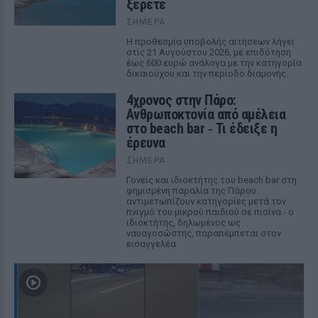
ξέρετε
ΣΉΜΕΡΑ
Η προθεσμία υποβολής αιτήσεων λήγει
στις 21 Αυγούστου 2026, με επιδότηση
έως 600 ευρώ ανάλογα με την κατηγορία
δικαιούχου και την περίοδο διαμονής.
4χρονος στην Πάρο:
Ανθρωποκτονία από αμέλεια
στο beach bar ‑ Τι έδειξε η
έρευνα
ΣΉΜΕΡΑ
Γονείς και ιδιοκτήτης του beach bar στη
φημισμένη παραλία της Πάρου
αντιμετωπίζουν κατηγορίες μετά τον
πνιγμό του μικρού παιδιού σε πισίνα - ο
ιδιοκτήτης, δηλωμένος ως
ναυαγοσώστης, παραπέμπεται στον
εισαγγελέα