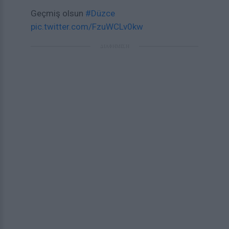
Geçmiş olsun
#Düzce
pic.twitter.com/FzuWCLv0kw
ΔΙΑΦΗΜΙΣΗ