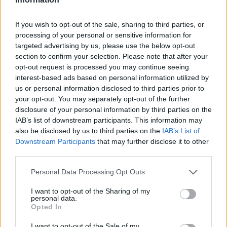
βιομηχανική πόλη Νικομήδεια (Ιζμίτ), σε απόσταση
περίπου 130 χιλιομέτρων.
If you wish to opt-out of the sale, sharing to third parties, or
processing of your personal or sensitive information for
Σεισμολόγοι έχουν προειδοποιήσει τελευταία πως
targeted advertising by us, please use the below opt-out
υπάρχει ενδεχόμενο ισχυρός σεισμός να πλήξει την
section to confirm your selection. Please note that after your
Κωνσταντινούπολη, τη μεγαλύτερη πόλη της
opt-out request is processed you may continue seeing
interest-based ads based on personal information utilized by
Τουρκίας, το προσεχές διάστημα.
us or personal information disclosed to third parties prior to
your opt-out. You may separately opt-out of the further
[ΠΗΓΗ]
disclosure of your personal information by third parties on the
IAB’s list of downstream participants. This information may
also be disclosed by us to third parties on the
IAB’s List of
ΔΙΑΦΗΜΙΣΗ
Downstream Participants
that may further disclose it to other
third parties.
Personal Data Processing Opt Outs
I want to opt-out of the Sharing of my
personal data.
Opted In
I want to opt-out of the Sale of my