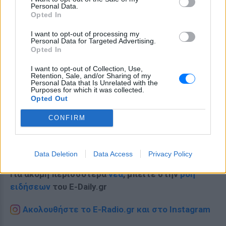
Personal Data.
Opted In
I want to opt-out of processing my
Personal Data for Targeted Advertising.
Opted In
I want to opt-out of Collection, Use,
Retention, Sale, and/or Sharing of my
Personal Data that Is Unrelated with the
Purposes for which it was collected.
Opted Out
CONFIRM
Ακολουθήστε το E-Radio.gr στο
Google News
και μάθετε πρώτοι
τα πιο hot νέα
.
Data Deletion
Data Access
Privacy Policy
Για ακόμη περισσότερα
νέα
, μπείτε στην
ροή
ειδήσεων
του E-Daily.gr
Ακολουθήστε το E-Radio.gr και στο Instagram