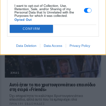
I want to opt-out of Collection, Use,
Η πιο γλυκιά χριστουγεννιάτικη σειρά που
Retention, Sale, and/or Sharing of my
πρέπει να δεις οπωσδήποτε
Personal Data that Is Unrelated with the
Purposes for which it was collected.
Είναι διαθέσιμη στο Netflix!
Opted Out
ΠΡΙΝ 190 ΕΒΔΟΜΆΔΕΣ
CONFIRM
Data Deletion
Data Access
Privacy Policy
XMAS
Αυτό ήταν το πιο χριστουγεννιάτικο επεισόδιο
στη σειρά «Friends»
Όχι απαραίτητα το καλύτερο Χριστουγεννιάτικο
επεισόδιο, αλλά αυτό που τα εμπεριέχει όλα
ΠΡΙΝ 191 ΕΒΔΟΜΆΔΕΣ