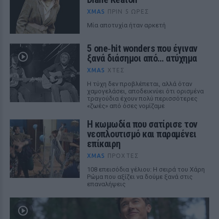
XMAS
ΠΡΙΝ 5 ΏΡΕΣ
Μία αποτυχία ήταν αρκετή
5 one‑hit wonders που έγιναν
ξανά διάσημοι από… ατύχημα
XMAS
ΧΤΕΣ
Η τύχη δεν προβλέπεται, αλλά όταν
χαμογελάσει, αποδεικνύει ότι ορισμένα
τραγούδια έχουν πολύ περισσότερες
«ζωές» από όσες νομίζαμε
Η κωμωδία που σατίρισε τον
νεοπλουτισμό και παραμένει
επίκαιρη
XMAS
ΠΡΟΧΤΈΣ
108 επεισόδια γέλιου: Η σειρά του Χάρη
Ρώμα που αξίζει να δούμε ξανά στις
επαναλήψεις