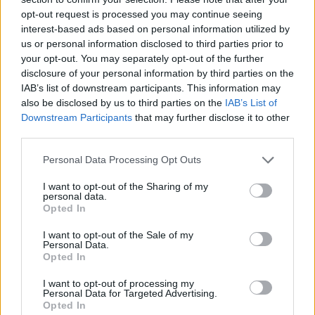
opt-out request is processed you may continue seeing
interest-based ads based on personal information utilized by
us or personal information disclosed to third parties prior to
your opt-out. You may separately opt-out of the further
disclosure of your personal information by third parties on the
XMAS
IAB’s list of downstream participants. This information may
also be disclosed by us to third parties on the
IAB’s List of
Με ποιες δυο διπλές ταινίες έχουμε εθισμό τα Χρι
Downstream Participants
that may further disclose it to other
third parties.
Κάθε χρόνο τέτοια εποχή είναι στάνταρ
ΠΡΙΝ 190 ΕΒΔΟΜΆΔΕΣ
Personal Data Processing Opt Outs
I want to opt-out of the Sharing of my
personal data.
Opted In
I want to opt-out of the Sale of my
Personal Data.
Opted In
I want to opt-out of processing my
Personal Data for Targeted Advertising.
TV ΣΕΙΡΈΣ
Opted In