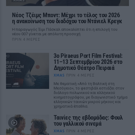
Νέος Τζέιμς Μποντ: Μέχρι το τέλος του 2026
η ανακοίνωση του διαδόχου του Ντάνιελ Κρεγκ
Η παραγωγός Έιμι Πάσκαλ αποκαλύπτει ότι η επιλογή του
νέου 007 γίνεται με απόλυτη προσοχή
ΠΡΙΝ 4 ΜΈΡΕΣ
3ο Piraeus Port Film Festival:
11–13 Σεπτεμβρίου 2026 στο
Δημοτικό Θέατρο Πειραιά
XMAS
ΠΡΙΝ 4 ΜΈΡΕΣ
Με θεματική «Από τη Βαλτική στη
Μεσόγειο», το φεστιβάλ εστιάζει στον
διάλογο πολωνικού και ελληνικού
κινηματογράφου, με διαγωνιστικό τμήμα
ελληνικών ταινιών μικρού μήκους και
χρηματικά έπαθλα.
Ταινίες της εβδομάδας: Φουλ
του γαλλικού σινεμά
XMAS
ΠΡΙΝ 4 ΜΈΡΕΣ