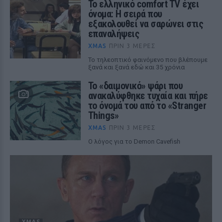
Το ελληνικό comfort TV έχει
όνομα: Η σειρά που
εξακολουθεί να σαρώνει στις
επαναλήψεις
XMAS
ΠΡΙΝ 3 ΜΈΡΕΣ
Το τηλεοπτικό φαινόμενο που βλέπουμε
ξανά και ξανά εδώ και 35 χρόνια
Το «δαιμονικό» ψάρι που
ανακαλύφθηκε τυχαία και πήρε
το όνομά του από το «Stranger
Things»
XMAS
ΠΡΙΝ 3 ΜΈΡΕΣ
Ο λόγος για το Demon Cavefish
XMAS