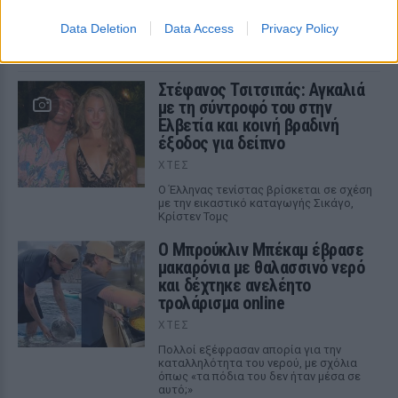
Σταθοκωστόπουλος απέκτησαν πρόσφατα το δεύτερο
παιδί τους
Data Deletion
Data Access
Privacy Policy
ΧΤΕΣ
Στέφανος Τσιτσιπάς: Αγκαλιά
με τη σύντροφό του στην
Ελβετία και κοινή βραδινή
έξοδος για δείπνο
ΧΤΕΣ
Ο Έλληνας τενίστας βρίσκεται σε σχέση
με την εικαστικό καταγωγής Σικάγο,
Κρίστεν Τομς
Ο Μπρούκλιν Μπέκαμ έβρασε
μακαρόνια με θαλασσινό νερό
και δέχτηκε ανελέητο
τρολάρισμα online
ΧΤΕΣ
Πολλοί εξέφρασαν απορία για την
καταλληλότητα του νερού, με σχόλια
όπως «τα πόδια του δεν ήταν μέσα σε
αυτό;»