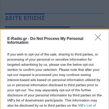
ΔΕΙΤΕ ΕΠΙΣΗΣ
ΣΤΗΝ ΙΔΙΑ ΚΑΤΗΓΟΡΙΑ
E-Radio.gr -
Do Not Process My Personal
Ατύχημα για τον Ιβάν Σβιτάιλο
Information
στην Κέρκυρα: «Θα σηκωθώ πιο
δυνατός»
If you wish to opt-out of the sale, sharing to third parties, or
ΧΤΕΣ
processing of your personal or sensitive information for
targeted advertising by us, please use the below opt-out
Ο ηθοποιός και χορευτής μοιράστηκε
στο Instagram μια φωτογραφία από
section to confirm your selection. Please note that after your
πρόσφατη εξέτασή του, με ένα μήνυμα
opt-out request is processed you may continue seeing
θάρρους
interest-based ads based on personal information utilized by
Φοβερή ιστορία στον ΟΦΗ:
us or personal information disclosed to third parties prior to
Ένας κάτοχος εισιτηρίου
your opt-out. You may separately opt-out of the further
διαρκείας είναι μόλις 2 μηνών
disclosure of your personal information by third parties on the
IAB’s list of downstream participants. This information may
ΧΤΕΣ
also be disclosed by us to third parties on the
IAB’s List of
Οπαδός από κούνια κυριολεκτικά στον