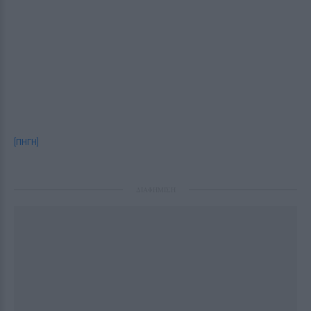
[ΠΗΓΗ]
ΔΙΑΦΗΜΙΣΗ