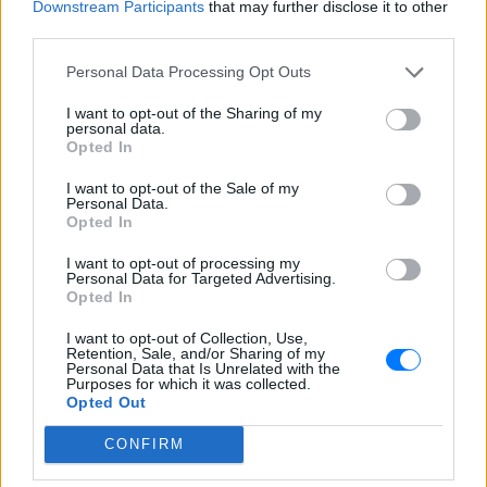
Downstream Participants
that may further disclose it to other
ΟΦΗ
third parties.
Διακοπές στη Μύκονο για τη
Βάλια Χατζηθεοδώρου ‑ οι
Personal Data Processing Opt Outs
φωτογραφίες με μαγιό στην
παραλία
I want to opt-out of the Sharing of my
personal data.
ΧΤΕΣ
Opted In
Μέσα από ανάρτηση στο Instagram
μοιράστηκε στιγμές από τις
I want to opt-out of the Sale of my
Personal Data.
καλοκαιρινές της διακοπές στο νησί των
ανέμων
Opted In
I want to opt-out of processing my
Personal Data for Targeted Advertising.
Opted In
I want to opt-out of Collection, Use,
Retention, Sale, and/or Sharing of my
Personal Data that Is Unrelated with the
Purposes for which it was collected.
Opted Out
H Ιωάννα Σιαμπάνη ανέβασε φωτογραφίες με
τους γιους της – Η στιγμή του θηλασμού και οι
CONFIRM
μέρες χωρίς πρόγραμμα
Η πρώην παίκτρια του «My Style Rocks» και ο Τζίμης