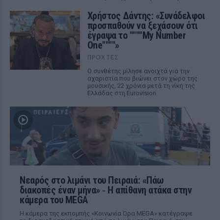
Χρήστος Δάντης: «Συνάδελφοι
προσπαθούν να ξεχάσουν ότι
έγραψα το """"My Number
One""""»
ΠΡΟΧΤΈΣ
Ο συνθέτης μίλησε ανοιχτά για την
αχαριστία που βιώνει στον χώρο της
μουσικής, 22 χρόνια μετά τη νίκη της
Ελλάδας στη Eurovision.
Νεαρός στο λιμάνι του Πειραιά: «Πάω
διακοπές έναν μήνα» ‑ Η απίθανη ατάκα στην
κάμερα του MEGA
Η κάμερα της εκπομπής «Κοινωνία Ώρα MEGA» κατέγραψε