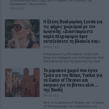
τη διασκεδαστική στιγμή από το λιμάνι του Πειραιά, την
Παρασκευή 7 Αυγούστου.
ΠΡΟΧΤΈΣ
Η Ελένη Βουλγαράκη ξεσπά για
τις φήμες χωρισμού με τον
Ιωαννίδη: «Διασταυρώστε
καμία πληροφορία πριν
εκτοξεύσετε τη βλακεία σας»
ΠΡΟΧΤΈΣ
Η παραγωγός ραδιοφώνου ανάρτησε
story στο Instagram για να διαψεύσει όσα
κυκλοφορούν για την ερωτική της ζωή
Το μαροκινό χωριό που έγινε
Τροία για τον Nolan, Yunkai για
το Game of Thrones και
σκηνικό για το βίντεο κλιπ ...
της Βανδή
ΠΡΟΧΤΈΣ
Από το «Lawrence of Arabia» και το Game
of Thrones μέχρι την «Οδύσσεια» του