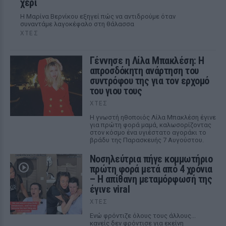
χέρι
Η Μαρίνα Βερνίκου εξηγεί πώς να αντιδρούμε όταν
συναντάμε λαγοκέφαλο στη θάλασσα
ΧΤΕΣ
Γέννησε η Λίλα Μπακλέση: Η
απροσδόκητη ανάρτηση του
συντρόφου της για τον ερχομό
του γιου τους
ΧΤΕΣ
Η γνωστή ηθοποιός Λίλα Μπακλέση έγινε
για πρώτη φορά μαμά, καλωσορίζοντας
στον κόσμο ένα υγιέστατο αγοράκι το
βράδυ της Παρασκευής 7 Αυγούστου.
Νοσηλεύτρια πήγε κομμωτήριο
πρώτη φορά μετά από 4 χρόνια
– Η απίθανη μεταμόρφωσή της
έγινε viral
ΧΤΕΣ
Ενώ φρόντιζε όλους τους άλλους...
κανείς δεν φρόντισε για εκείνη