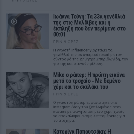
ΠΡΙΝ 9 ΏΡΕΣ
Ιωάννα Τούνη: Τα 33α γενέθλιά
της στις Μαλδίβες και η
έκπληξη που δεν περίμενε στο
00:01
ΠΡΙΝ 9 ΏΡΕΣ
Η γνωστή influencer γιορτάζει τα
γενέθλιά της σε ονειρικό resort με τον
σύντροφό της Δημήτρη Σπυριδωνίδη, τον
γιο της και στενούς φίλους.
Mike ο ράπερ: Η πρώτη εικόνα
μετά το τροχαίο ‑ Με δεμένο
χέρι και το σκυλάκι του
ΠΡΙΝ 9 ΏΡΕΣ
Ο γνωστός ράπερ εμφανίστηκε στο
Instagram Story του ξαπλωμένος στον
καναπέ με ακινητοποιημένο χέρι, χωρίς
να αποκαλύψει ακόμη λεπτομέρειες για
το ατύχημα.
Κατερίνα Παπουτσάκη: Η