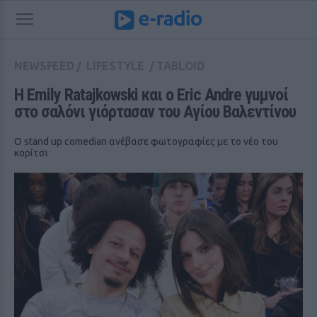
NEWSFEED
/
LIFESTYLE
/
TABLOID
H Emily Ratajkowski και ο Eric Andre γuμνοί 
στο σαλόνι γιόρτασαν του Αγίου Βαλεντίνου
Ο stand up comedian ανέβασε φωτογραφίες με το νέο του
κορίτσι