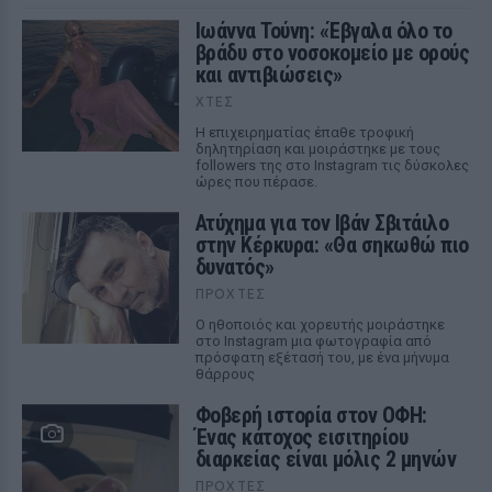
Ιωάννα Τούνη: «Έβγαλα όλο το
βράδυ στο νοσοκομείο με ορούς
και αντιβιώσεις»
ΧΤΕΣ
Η επιχειρηματίας έπαθε τροφική
δηλητηρίαση και μοιράστηκε με τους
followers της στο Instagram τις δύσκολες
ώρες που πέρασε.
Ατύχημα για τον Ιβάν Σβιτάιλο
στην Κέρκυρα: «Θα σηκωθώ πιο
δυνατός»
ΠΡΟΧΤΈΣ
Ο ηθοποιός και χορευτής μοιράστηκε
στο Instagram μια φωτογραφία από
πρόσφατη εξέτασή του, με ένα μήνυμα
θάρρους
Φοβερή ιστορία στον ΟΦΗ:
Ένας κάτοχος εισιτηρίου
διαρκείας είναι μόλις 2 μηνών
ΠΡΟΧΤΈΣ