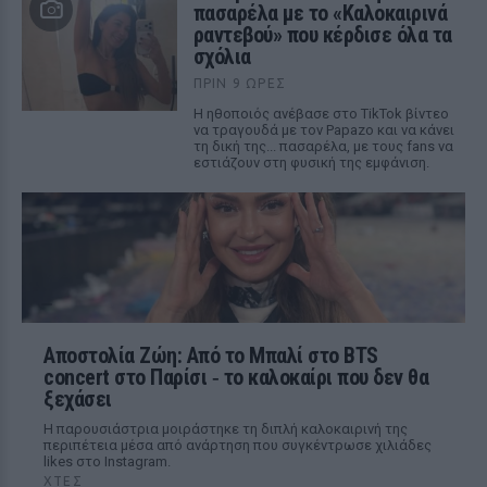
πασαρέλα με το «Καλοκαιρινά
ραντεβού» που κέρδισε όλα τα
σχόλια
ΠΡΙΝ 9 ΏΡΕΣ
Η ηθοποιός ανέβασε στο TikTok βίντεο
να τραγουδά με τον Papazo και να κάνει
τη δική της... πασαρέλα, με τους fans να
εστιάζουν στη φυσική της εμφάνιση.
Αποστολία Ζώη: Από το Μπαλί στο BTS
concert στο Παρίσι ‑ το καλοκαίρι που δεν θα
ξεχάσει
Η παρουσιάστρια μοιράστηκε τη διπλή καλοκαιρινή της
περιπέτεια μέσα από ανάρτηση που συγκέντρωσε χιλιάδες
likes στο Instagram.
ΧΤΕΣ