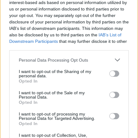
interest-based ads based on personal information utilized by
us or personal information disclosed to third parties prior to
Ο Αντετοκούνμπο μιμήθηκε τις
your opt-out. You may separately opt-out of the further
γκριμάτσες του Αντεμπάγιο ‑
disclosure of your personal information by third parties on the
δείτε το βίντεο που έγινε viral
IAB’s list of downstream participants. This information may
ΠΡΙΝ 9 ΏΡΕΣ
also be disclosed by us to third parties on the
IAB’s List of
Downstream Participants
that may further disclose it to other
Οι Μαϊάμι Χιτ δημοσίευσαν βίντεο με τον
Greek Freak να αναπαριστά τέλεια τις πιο
third parties.
αστείες εκφράσεις του συμπαίκτη του,
σε μια αστεία «ανταλλαγή» μεταξύ των
δύο σούπερ σταρ.
Personal Data Processing Opt Outs
Κωνσταντίνος Αργυρός και
I want to opt-out of the Sharing of my
personal data.
Αλεξάνδρα Νίκα: Καλοκαιρινές
Opted In
στιγμές με τα παιδιά τους σε
πολυτελές γιοτ
I want to opt-out of the Sale of my
Personal Data.
ΠΡΙΝ 9 ΏΡΕΣ
Opted In
Το ζευγάρι μοιράστηκε φωτογραφίες
από τις οικογενειακές τους διακοπές με
I want to opt-out of processing my
τον γιο Βασίλη και τη νεογέννητη κόρη
Personal Data for Targeted Advertising.
τους.
Opted In
Περικλής Κονδυλάτος: Οι
I want to opt-out of Collection, Use,
πρώτες φωτογραφίες με τη